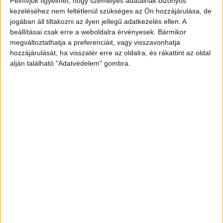
Felhívjuk figyelmét, hogy személyes adatainak bizonyos
kezeléséhez nem feltétlenül szükséges az Ön hozzájárulása, de
jogában áll tiltakozni az ilyen jellegű adatkezelés ellen. A
beállításai csak erre a weboldalra érvényesek. Bármikor
megváltoztathatja a preferenciáit, vagy visszavonhatja
hozzájárulását, ha visszatér erre az oldalra, és rákattint az oldal
alján található "Adatvédelem" gombra.
Leosztott szerepek
A szavakat gyorsan tettek követték, elmentek a
helyszínre, majd az épület mögött nekiláttak a
lopásnak. Az idősebb férfi egy harapófogóval
kezdte felfeszíteni az ablakpárkányokat, míg
társa a figyelő szerepét töltötte be.