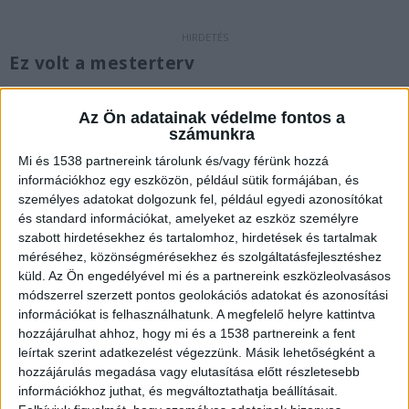
Ez volt a mesterterv
Az eset előzményei idén február 9-ére nyúlnak
Az Ön adatainak védelme fontos a
vissza. Ekkor éjszaka egy ötvenéves férfi
számunkra
megbeszélte 23 éves ismerősével, hogy ellopják a
Mi és 1538 partnereink tárolunk és/vagy férünk hozzá
Debreceni Nagytemplom rézből készült
információkhoz egy eszközön, például sütik formájában, és
személyes adatokat dolgozunk fel, például egyedi azonosítókat
ablakpárkányait.
A Kékvillogó.hu legfrissebb
és standard információkat, amelyeket az eszköz személyre
híreit ide kattintva éred el!
szabott hirdetésekhez és tartalomhoz, hirdetések és tartalmak
méréséhez, közönségmérésekhez és szolgáltatásfejlesztéshez
küld.
Az Ön engedélyével mi és a partnereink eszközleolvasásos
módszerrel szerzett pontos geolokációs adatokat és azonosítási
információkat is felhasználhatunk. A megfelelő helyre kattintva
hozzájárulhat ahhoz, hogy mi és a 1538 partnereink a fent
leírtak szerint adatkezelést végezzünk. Másik lehetőségként a
hozzájárulás megadása vagy elutasítása előtt részletesebb
információkhoz juthat, és megváltoztathatja beállításait.