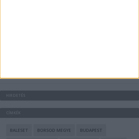
Energiát függetlenül: szigetüzemű megoldások
A csőbúvár szivattyúk: mit kell tudni róluk?
Mit tudnak a keleti e-bike-ok?
HIRDETÉS
CÍMKÉK
BALESET
BORSOD MEGYE
BUDAPEST