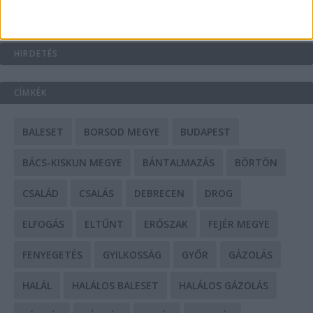
HIRDETÉS
CÍMKÉK
BALESET
BORSOD MEGYE
BUDAPEST
BÁCS-KISKUN MEGYE
BÁNTALMAZÁS
BÖRTÖN
CSALÁD
CSALÁS
DEBRECEN
DROG
ELFOGÁS
ELTŰNT
ERŐSZAK
FEJÉR MEGYE
FENYEGETÉS
GYILKOSSÁG
GYŐR
GÁZOLÁS
HALÁL
HALÁLOS BALESET
HALÁLOS GÁZOLÁS