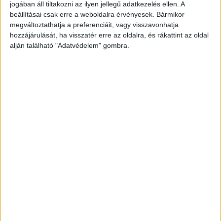
sérüléseket szenvedett fiú életét, a tragédia
jogában áll tiltakozni az ilyen jellegű adatkezelés ellen. A
beállításai csak erre a weboldalra érvényesek. Bármikor
maradandó nyomokat hagyott. A hintabaleset
megváltoztathatja a preferenciáit, vagy visszavonhatja
következményei a mai napig pokollá teszik a
hozzájárulását, ha visszatér erre az oldalra, és rákattint az oldal
alján található "Adatvédelem" gombra.
család mindennapjait.
A Kékvillogó legfrissebb
híreit ide kattintva éred el! A Facebookon már
342 ezernél is többen követnek minket.