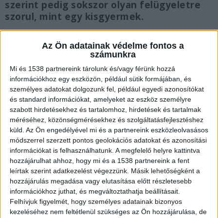
szerint pedig sokszor olyan felügyeletre
szorul, mint egy kisgyermek.
Az Ön adatainak védelme fontos a
számunkra
Mi és 1538 partnereink tárolunk és/vagy férünk hozzá
A pillanat, ami mindent megváltoztatott
információkhoz egy eszközön, például sütik formájában, és
2017. szeptember 2-án a várpalotai rendezvényen
személyes adatokat dolgozunk fel, például egyedi azonosítókat
és standard információkat, amelyeket az eszköz személyre
az akkor 18 éves Krisztofer családjával ült fel a
szabott hirdetésekhez és tartalomhoz, hirdetések és tartalmak
kalapácshintára. A szórakozásnak induló nap
méréséhez, közönségmérésekhez és szolgáltatásfejlesztéshez
küld.
Az Ön engedélyével mi és a partnereink eszközleolvasásos
pillanatok alatt változott kész horrorrá, amikor a
módszerrel szerzett pontos geolokációs adatokat és azonosítási
hinta biztonsági karja menet közben
információkat is felhasználhatunk. A megfelelő helyre kattintva
hozzájárulhat ahhoz, hogy mi és a 1538 partnereink a fent
meghibásodott. A fiatal fiú tehetetlenül zuhant ki
leírtak szerint adatkezelést végezzünk. Másik lehetőségként a
a szerkezetből, és fejjel az útpadkának
hozzájárulás megadása vagy elutasítása előtt részletesebb
csapódott. Bár az orvosok emberfeletti
információkhoz juthat, és megváltoztathatja beállításait.
Felhívjuk figyelmét, hogy személyes adatainak bizonyos
küzdelemmel megmentették az életveszélyes
kezeléséhez nem feltétlenül szükséges az Ön hozzájárulása, de