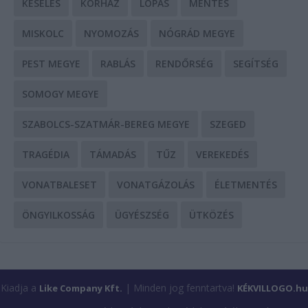
KÉSELÉS
KÓRHÁZ
LOPÁS
MENTÉS
MISKOLC
NYOMOZÁS
NÓGRÁD MEGYE
PEST MEGYE
RABLÁS
RENDŐRSÉG
SEGÍTSÉG
SOMOGY MEGYE
SZABOLCS-SZATMÁR-BEREG MEGYE
SZEGED
TRAGÉDIA
TÁMADÁS
TŰZ
VEREKEDÉS
VONATBALESET
VONATGÁZOLÁS
ÉLETMENTÉS
ÖNGYILKOSSÁG
ÜGYÉSZSÉG
ÜTKÖZÉS
Kiadja a
| Minden jog fenntartva!
Like Company Kft.
KÉKVILLOGO.hu