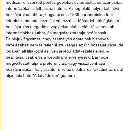
tisztázatlan okokból több, az út szélén álló
módszerrel szerzett pontos geolokációs adatokat és azonosítási
munkagépnek hajtott neki. A becsapódás ereje
információkat is felhasználhatunk. A megfelelő helyre kattintva
hozzájárulhat ahhoz, hogy mi és a 1538 partnereink a fent
hatalmas volt: a kamion szó szerint összetolta a
leírtak szerint adatkezelést végezzünk. Másik lehetőségként a
munkagépeket, majd a teherautó fülkéje azonnal
hozzájárulás megadása vagy elutasítása előtt részletesebb
információkhoz juthat, és megváltoztathatja beállításait.
kigyulladt. A lángok másodpercek alatt
Felhívjuk figyelmét, hogy személyes adatainak bizonyos
átterjedtek a jármű rakományára is.
A Kékvillogó
kezeléséhez nem feltétlenül szükséges az Ön hozzájárulása, de
legfrissebb híreit ide kattintva éred el! A
jogában áll tiltakozni az ilyen jellegű adatkezelés ellen. A
beállításai csak erre a weboldalra érvényesek. Bármikor
Facebookon már 342 ezernél is többen követnek
megváltoztathatja a preferenciáit, vagy visszavonhatja
minket.
hozzájárulását, ha visszatér erre az oldalra, és rákattint az oldal
alján található "Adatvédelem" gombra.