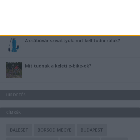
Energiát függetlenül: szigetüzemű megoldások
A csőbúvár szivattyúk: mit kell tudni róluk?
Mit tudnak a keleti e-bike-ok?
HIRDETÉS
CÍMKÉK
BALESET
BORSOD MEGYE
BUDAPEST