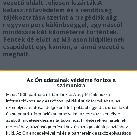
vezető oldalt teljesen lezárták.A
katasztrófavédelem és a rendőrség
tájékoztatása szerint a tragédiák alig
negyven perc különbséggel, egymástól
mindössze két kilométerre történtek.
Péntek délelőtt az M3-ason hídpillérnek
csapódott egy kamion, a jármű vezetője
meghalt.
Az Ön adatainak védelme fontos a
számunkra
Lángoló kamion és azonnali halál
Mi és 1538 partnereink tárolunk és/vagy férünk hozzá
A drámasorozat hajnali 4 óra 30 perc körül
információkhoz egy eszközön, például sütik formájában, és
személyes adatokat dolgozunk fel, például egyedi azonosítókat
kezdődött az autópálya 115-ös
és standard információkat, amelyeket az eszköz személyre
kilométerszelvényénél, Győr közelében. Egy
szabott hirdetésekhez és tartalomhoz, hirdetések és tartalmak
Hegyeshalom felé tartó kamion eddig
méréséhez, közönségmérésekhez és szolgáltatásfejlesztéshez
küld.
Az Ön engedélyével mi és a partnereink eszközleolvasásos