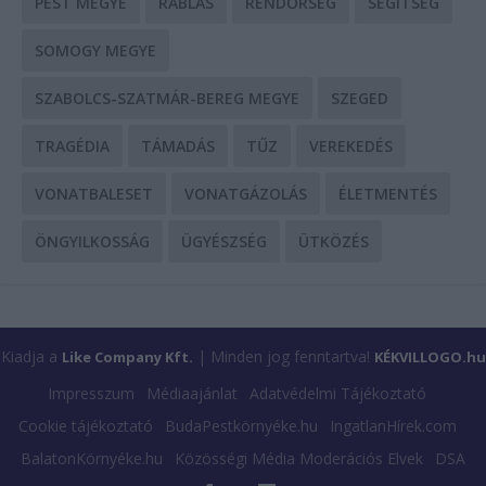
PEST MEGYE
RABLÁS
RENDŐRSÉG
SEGÍTSÉG
SOMOGY MEGYE
SZABOLCS-SZATMÁR-BEREG MEGYE
SZEGED
TRAGÉDIA
TÁMADÁS
TŰZ
VEREKEDÉS
VONATBALESET
VONATGÁZOLÁS
ÉLETMENTÉS
ÖNGYILKOSSÁG
ÜGYÉSZSÉG
ÜTKÖZÉS
Kiadja a
| Minden jog fenntartva!
Like Company Kft.
KÉKVILLOGO.hu
Impresszum
Médiaajánlat
Adatvédelmi Tájékoztató
Cookie tájékoztató
BudaPestkörnyéke.hu
IngatlanHírek.com
BalatonKörnyéke.hu
Közösségi Média Moderációs Elvek
DSA