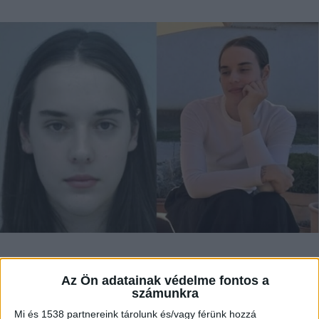
Életük legszörnyűbb rémálmát élik át egy
Az Ön adatainak védelme fontos a
19 éves fiatalember, Fülöp István
számunkra
hozzátartozói. A fiúnak a hajnali órákban
Mi és 1538 partnereink tárolunk és/vagy férünk hozzá