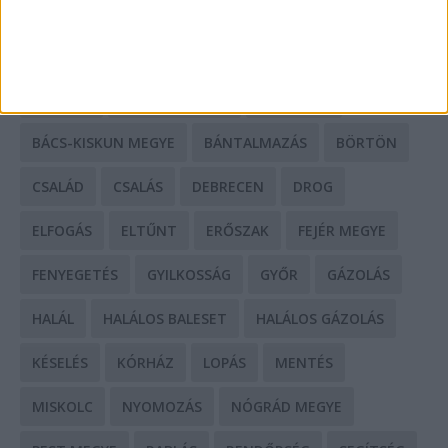
CÍMKÉK
BALESET
BORSOD MEGYE
BUDAPEST
BÁCS-KISKUN MEGYE
BÁNTALMAZÁS
BÖRTÖN
CSALÁD
CSALÁS
DEBRECEN
DROG
ELFOGÁS
ELTŰNT
ERŐSZAK
FEJÉR MEGYE
FENYEGETÉS
GYILKOSSÁG
GYŐR
GÁZOLÁS
HALÁL
HALÁLOS BALESET
HALÁLOS GÁZOLÁS
KÉSELÉS
KÓRHÁZ
LOPÁS
MENTÉS
MISKOLC
NYOMOZÁS
NÓGRÁD MEGYE