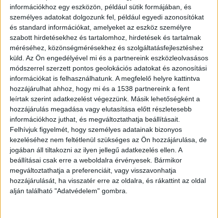
veszett nyoma a dunaföldvári Beszédes
információkhoz egy eszközön, például sütik formájában, és
József hídnál. Bár a személyes tárgyai és
személyes adatokat dolgozunk fel, például egyedi azonosítókat
az iratai előkerültek, Istvánt jelenleg is
és standard információkat, amelyeket az eszköz személyre
nagy erőkkel keresi a rendőrség és a civil
szabott hirdetésekhez és tartalomhoz, hirdetések és tartalmak
mentőcsapatok.
méréséhez, közönségmérésekhez és szolgáltatásfejlesztéshez
küld.
Az Ön engedélyével mi és a partnereink eszközleolvasásos
módszerrel szerzett pontos geolokációs adatokat és azonosítási
információkat is felhasználhatunk. A megfelelő helyre kattintva
hozzájárulhat ahhoz, hogy mi és a 1538 partnereink a fent
leírtak szerint adatkezelést végezzünk. Másik lehetőségként a
Kétségbeesetten könyörög a testvér
hozzájárulás megadása vagy elutasítása előtt részletesebb
információkhoz juthat, és megváltoztathatja beállításait.
A fiú testvére, Fülöp Dóra a közösségi médiában
Felhívjuk figyelmét, hogy személyes adatainak bizonyos
tett közzé egy szívbemarkoló, kétségbeesett
kezeléséhez nem feltétlenül szükséges az Ön hozzájárulása, de
felhívást. Bejegyzésében azt írja, hogy
jogában áll tiltakozni az ilyen jellegű adatkezelés ellen. A
beállításai csak erre a weboldalra érvényesek. Bármikor
megszakad a szíve, amiért imádott testvérének
megváltoztathatja a preferenciáit, vagy visszavonhatja
nyoma veszett. A drámai posztból kiderül, hogy a
hozzájárulását, ha visszatér erre az oldalra, és rákattint az oldal
alján található "Adatvédelem" gombra.
hajnali órákban a dunaföldvári hídnál
megtalálták István táskáját, benne az összes