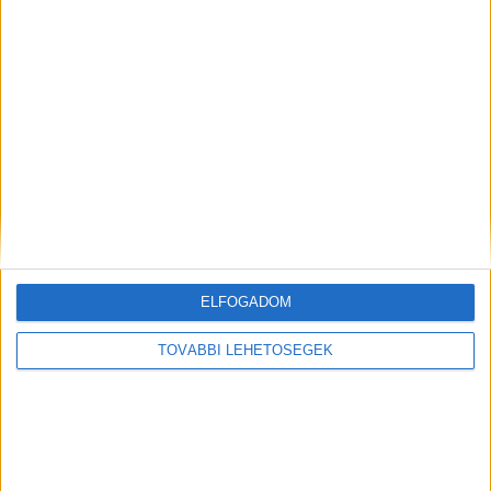
Kiemelt kép: Fülöp István – Forrás: police.hu
MEGOSZTÁS:
ELFOGADOM
TOVÁBBI LEHETŐSÉGEK