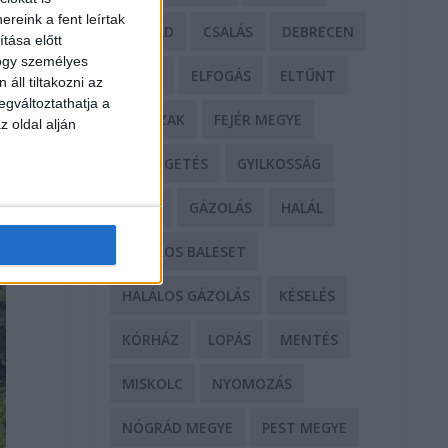
reink a fent leírtak
CSALÁD
CSALÁS
DEBRECEN
tása előtt
hogy személyes
DROG
ELFOGÁS
ELTŰNT
áll tiltakozni az
egváltoztathatja a
ERŐSZAK
FEJÉR MEGYE
z oldal alján
FENYEGETÉS
GYILKOSSÁG
GYŐR
GÁZOLÁS
HALÁL
HALÁLOS BALESET
HALÁLOS GÁZOLÁS
KÉSELÉS
KÓRHÁZ
LOPÁS
MENTÉS
MISKOLC
NYOMOZÁS
NÓGRÁD MEGYE
PEST MEGYE