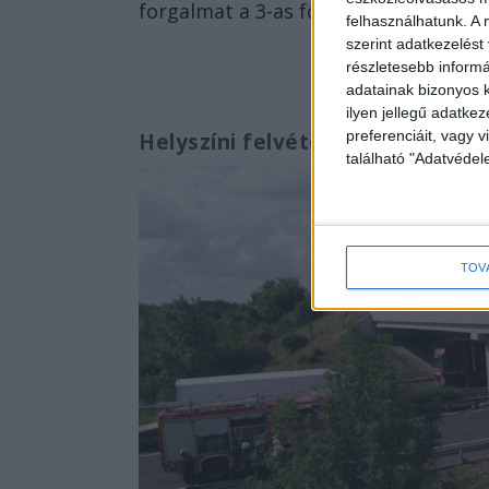
forgalmat a 3-as főútra.
felhasználhatunk. A 
szerint adatkezelést
részletesebb informác
adatainak bizonyos k
ilyen jellegű adatke
preferenciáit, vagy v
Helyszíni felvétel az M3-ason t
található "Adatvéde
TOV