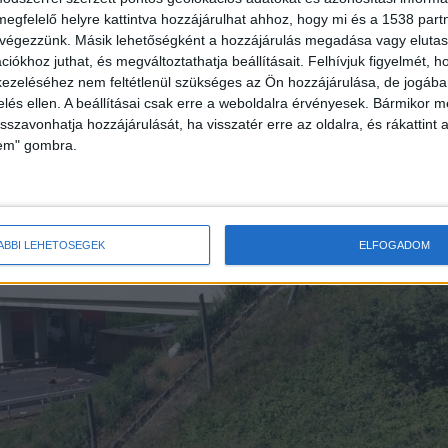
megfelelő helyre kattintva hozzájárulhat ahhoz, hogy mi és a 1538 partne
 végezzünk. Másik lehetőségként a hozzájárulás megadása vagy elutasí
iókhoz juthat, és megváltoztathatja beállításait.
Felhívjuk figyelmét, 
ezeléséhez nem feltétlenül szükséges az Ön hozzájárulása, de jogában 
zelés ellen. A beállításai csak erre a weboldalra érvényesek. Bármikor m
isszavonhatja hozzájárulását, ha visszatér erre az oldalra, és rákattint a
örtént baleset után
lem" gombra.
ÁBBI LEHETŐSÉGEK
ELFOGADOM