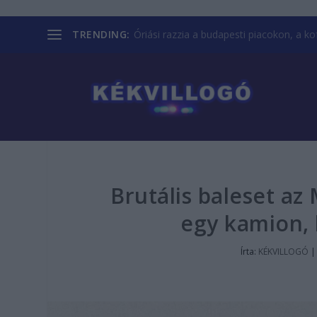
TRENDING:
Óriási razzia a budapesti piacokon, a kofá
Brutális baleset az
egy kamion, 
Írta:
KÉKVILLOGÓ