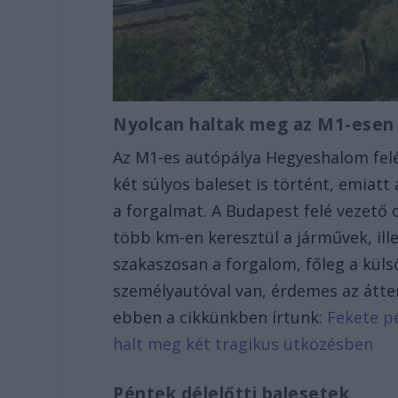
Nyolcan haltak meg az M1-ese
Az M1-es autópálya Hegyeshalom felé
két súlyos baleset is történt, emiat
a forgalmat. A Budapest felé vezető o
több km-en keresztül a járművek, ille
szakaszosan a forgalom, főleg a külső
személyautóval van, érdemes az áttere
ebben a cikkünkben írtunk:
Fekete p
halt meg két tragikus ütközésben
Péntek délelőtti balesetek