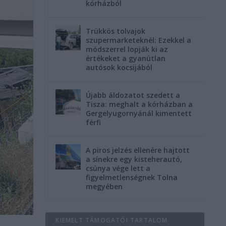
kórházból
Trükkös tolvajok
szupermarketeknél: Ezekkel a
módszerrel lopják ki az
értékeket a gyanútlan
autósok kocsijából
Újabb áldozatot szedett a
Tisza: meghalt a kórházban a
Gergelyugornyánál kimentett
férfi
A piros jelzés ellenére hajtott
a sínekre egy kisteherautó,
csúnya vége lett a
figyelmetlenségnek Tolna
megyében
KIEMELT TÁMOGATÓI TARTALOM