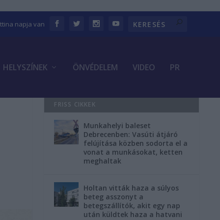
ettina napja van
HELYSZÍNEK
ÖNVÉDELEM
VIDEO
PR
FRISS CIKKEK
Munkahelyi baleset
Debrecenben: Vasúti átjáró
felújítása közben sodorta el a
vonat a munkásokat, ketten
meghaltak
Holtan vitták haza a súlyos
beteg asszonyt a
betegszállítók, akit egy nap
után küldtek haza a hatvani