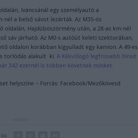
oldalán, Iváncsánál egy személyautó a
m-nél a belső sávot lezárták. Az M35-ös
tő oldalán, Hajdúböszörmény után, a 28-as km-nél
ső sáv járható. Az M0-s autóút keleti szektorában,
zető oldalon korábban kigyulladt egy kamion. A 49-es
s torlódás alakult ki.
A Kékvillogó legfrissebb híreit
már 342 ezernél is többen követnek minket.
eset helyszíne – Forrás: Facebook/Mezőkövesd
ÁS: