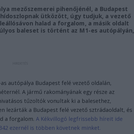
álya mezőszemerei pihenőjénél, a Budapest
 hídoszlopnak ütközött, úgy tudjuk, a vezető
 leállósávon halad a forgalom, a másik oldalt
úlyos baleset is történt az M1-es autópályán
as autópálya Budapest felé vezető oldalán,
éternél. A jármű rakományának egy része az
ivatásos tűzoltók vonultak ki a balesethez,
en lezárták a Budapest felé vezető sztrádaoldalt, és
lad a forgalom.
A Kékvillogó legfrissebb híreit ide
342 ezernél is többen követnek minket.