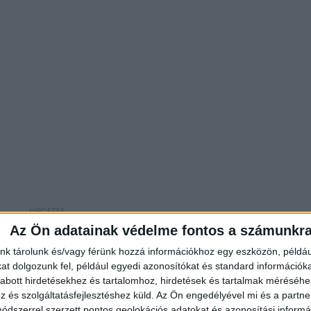
Az Ön adatainak védelme fontos a számunkr
nk tárolunk és/vagy férünk hozzá információkhoz egy eszközön, példáu
t dolgozunk fel, például egyedi azonosítókat és standard információk
zető oldalán, Mezőkövesd és Füzesabony között
abott hirdetésekhez és tartalomhoz, hirdetések és tartalmak méréséhe
 pályazárat vezettek be, a 127-es km-nél kiterelik a
és szolgáltatásfejlesztéshez küld.
Az Ön engedélyével mi és a partne
dszerrel szerzett pontos geolokációs adatokat és azonosítási informác