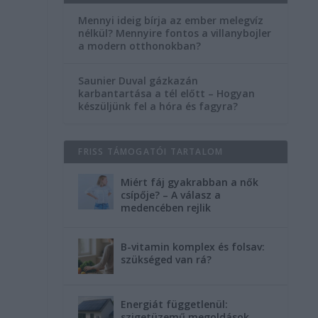
Mennyi ideig bírja az ember melegvíz
nélkül? Mennyire fontos a villanybojler
a modern otthonokban?
,
Saunier Duval gázkazán
karbantartása a tél előtt – Hogyan
készüljünk fel a hóra és fagyra?
FRISS TÁMOGATÓI TARTALOM
Miért fáj gyakrabban a nők
csípője? – A válasz a
medencében rejlik
B-vitamin komplex és folsav:
szükséged van rá?
Energiát függetlenül:
szigetüzemű megoldások