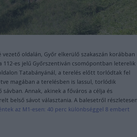
n
 vezető oldalán, Győr elkerülő szakaszán korábban
t a 112-es jelű Győrszentiván csomópontban leterelik
ldalon Tatabányánál, a terelés előtt torlódtak fel
tve magában a terelésben is lassul, torlódik
 sávban. Annak, akinek a főváros a célja és
lt belső sávot választania. A balesetről részletese
éntek az M1-esen: 40 perc különbséggel 8 embert