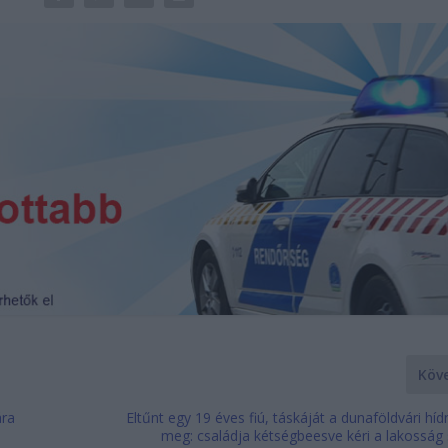
Köv
ára
Eltűnt egy 19 éves fiú, táskáját a dunaföldvári hídn
meg: családja kétségbeesve kéri a lakosság 