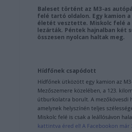
Baleset történt az M3-as autóp
felé tartó oldalon. Egy kamion a
életét vesztette. Miskolc felé a
lezárták. Péntek hajnalban két s
összesen nyolcan haltak meg.
Hídfőnek csapódott
Hídfőnek ütközött egy kamion az M3-
Mezőszemere közelében, a 123. kilom
útburkolatra borult. A mezőkövesdi h
amelynek helyszínén teljes szélesség
Miskolc felé is csak a leállósávon ha
kattintva éred el! A Facebookon már 