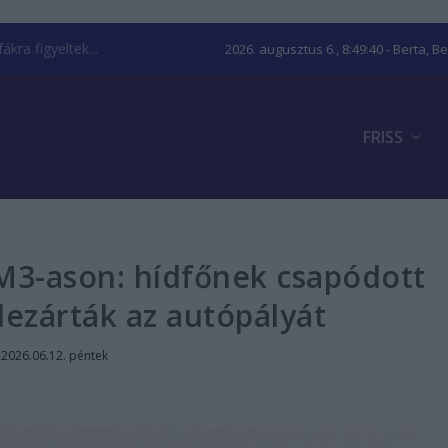
kra figyeltek...
2026. augusztus 6., 8:49:41
- Berta, B
FRISS
 M3-ason: hídfőnek csapódott
lezárták az autópályát
|
2026.06.12. péntek