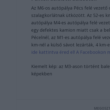
Az M6-os autópálya Pécs felé vezető 
szalagkorlátnak ütközött. Az 52-es k
autópálya M4-es autópálya felé veze
egy defektes kamion miatt csak a bel
Pécelnél, az M1-es autópálya felé ve
km-nél a külső sávot lezárták, 4 km-e
ide kattintva éred el! A Facebookon 
Kiemelt kép: az M3-ason történt bal
képekben
MEGOSZT