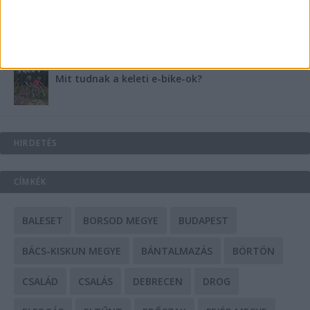
A csőbúvár szivattyúk: mit kell tudni róluk?
Mit tudnak a keleti e-bike-ok?
HIRDETÉS
CÍMKÉK
BALESET
BORSOD MEGYE
BUDAPEST
BÁCS-KISKUN MEGYE
BÁNTALMAZÁS
BÖRTÖN
CSALÁD
CSALÁS
DEBRECEN
DROG