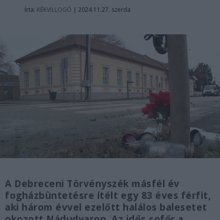
Írta:
KÉKVILLOGÓ
|
2024.11.27. szerda
A Debreceni Törvényszék másfél év
fogházbüntetésre ítélt egy 83 éves férfit,
aki három évvel ezelőtt halálos balesetet
okozott Nádudvaron. Az idős sofőr a