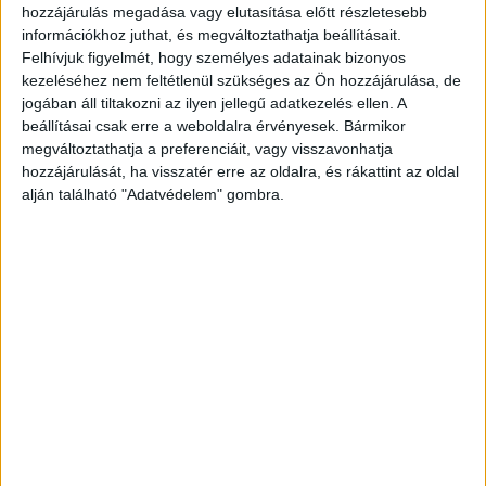
hozzájárulás megadása vagy elutasítása előtt részletesebb
információkhoz juthat, és megváltoztathatja beállításait.
Felhívjuk figyelmét, hogy személyes adatainak bizonyos
kezeléséhez nem feltétlenül szükséges az Ön hozzájárulása, de
jogában áll tiltakozni az ilyen jellegű adatkezelés ellen. A
beállításai csak erre a weboldalra érvényesek. Bármikor
megváltoztathatja a preferenciáit, vagy visszavonhatja
hozzájárulását, ha visszatér erre az oldalra, és rákattint az oldal
alján található "Adatvédelem" gombra.
Nem állt meg a zebránál
Az eset 18 óra előtt történt Nádudvar
belterületén, egy olyan gyalogos-átkelőhelynél,