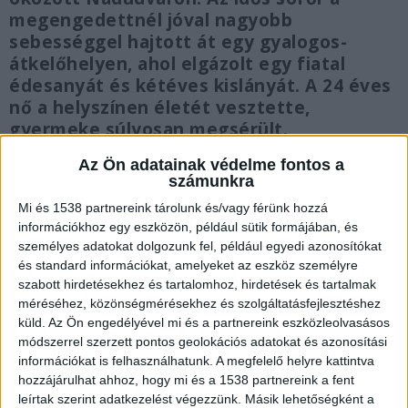
megengedettnél jóval nagyobb
sebességgel hajtott át egy gyalogos-
átkelőhelyen, ahol elgázolt egy fiatal
édesanyát és kétéves kislányát. A 24 éves
nő a helyszínen életét vesztette,
gyermeke súlyosan megsérült.
Az Ön adatainak védelme fontos a
számunkra
Mi és 1538 partnereink tárolunk és/vagy férünk hozzá
információkhoz egy eszközön, például sütik formájában, és
Esti sétára ment a család
személyes adatokat dolgozunk fel, például egyedi azonosítókat
A kétgyermekes család szombat este sétált a
és standard információkat, amelyeket az eszköz személyre
szabott hirdetésekhez és tartalomhoz, hirdetések és tartalmak
városba, a karácsonyi díszkivilágításokat
méréséhez, közönségmérésekhez és szolgáltatásfejlesztéshez
mutatták meg a szülők a gyerekeknek. Amikor
küld.
Az Ön engedélyével mi és a partnereink eszközleolvasásos
módszerrel szerzett pontos geolokációs adatokat és azonosítási
hazafelé tartottak, akkor történt a tragédia.
A
információkat is felhasználhatunk. A megfelelő helyre kattintva
család épp a zebrán ment át, amikor az anyukát
hozzájárulhat ahhoz, hogy mi és a 1538 partnereink a fent
leírtak szerint adatkezelést végezzünk. Másik lehetőségként a
és az egyik gyereket elgázolta egy autós.