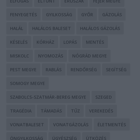
ELFOGÁS
ELTŰNT
ERŐSZAK
FEJÉR MEGYE
FENYEGETÉS
GYILKOSSÁG
GYŐR
GÁZOLÁS
HALÁL
HALÁLOS BALESET
HALÁLOS GÁZOLÁS
KÉSELÉS
KÓRHÁZ
LOPÁS
MENTÉS
MISKOLC
NYOMOZÁS
NÓGRÁD MEGYE
PEST MEGYE
RABLÁS
RENDŐRSÉG
SEGÍTSÉG
SOMOGY MEGYE
SZABOLCS-SZATMÁR-BEREG MEGYE
SZEGED
TRAGÉDIA
TÁMADÁS
TŰZ
VEREKEDÉS
VONATBALESET
VONATGÁZOLÁS
ÉLETMENTÉS
ÖNGYILKOSSÁG
ÜGYÉSZSÉG
ÜTKÖZÉS