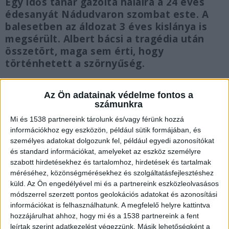
Egy idős tanár gázolta halálra a 24 éves
édesanyát Nádudvaron szombat este. A
balesetben az áldozat 3 éves kislánya is
megsérült. Albert bácsi a tragédia után
összetört, maga sem érti, hogy
történhetett a szörnyűség.
Az Ön adatainak védelme fontos a
számunkra
Gázolás Nádudvaron
Mi és 1538 partnereink tárolunk és/vagy férünk hozzá
információkhoz egy eszközön, például sütik formájában, és
Amint arról a Kékvillogó.hu is beszámolt
, egy
személyes adatokat dolgozunk fel, például egyedi azonosítókat
és standard információkat, amelyeket az eszköz személyre
anyát és 3 éves kislányát gázoltak el Hajdú-Bihar
szabott hirdetésekhez és tartalomhoz, hirdetések és tartalmak
megyei Nádudvar főutcáján szombat délután.
A
méréséhez, közönségmérésekhez és szolgáltatásfejlesztéshez
küld.
Az Ön engedélyével mi és a partnereink eszközleolvasásos
Kékvillogó.hu legfrissebb híreit ide kattintva éred
módszerrel szerzett pontos geolokációs adatokat és azonosítási
el!
információkat is felhasználhatunk. A megfelelő helyre kattintva
hozzájárulhat ahhoz, hogy mi és a 1538 partnereink a fent
leírtak szerint adatkezelést végezzünk. Másik lehetőségként a