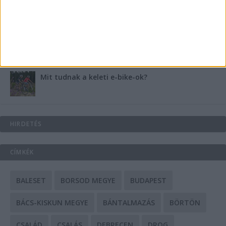
A csőbúvár szivattyúk: mit kell tudni róluk?
Mit tudnak a keleti e-bike-ok?
HIRDETÉS
CÍMKÉK
BALESET
BORSOD MEGYE
BUDAPEST
BÁCS-KISKUN MEGYE
BÁNTALMAZÁS
BÖRTÖN
CSALÁD
CSALÁS
DEBRECEN
DROG