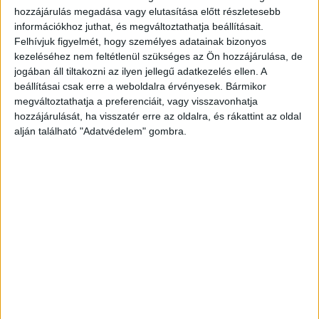
hozzájárulás megadása vagy elutasítása előtt részletesebb
információkhoz juthat, és megváltoztathatja beállításait.
Felhívjuk figyelmét, hogy személyes adatainak bizonyos
kezeléséhez nem feltétlenül szükséges az Ön hozzájárulása, de
jogában áll tiltakozni az ilyen jellegű adatkezelés ellen. A
beállításai csak erre a weboldalra érvényesek. Bármikor
megváltoztathatja a preferenciáit, vagy visszavonhatja
hozzájárulását, ha visszatér erre az oldalra, és rákattint az oldal
alján található "Adatvédelem" gombra.
Meghalt az asszony
A 24 éves nő belehalt sérüléseibe, kislányát
csonttöréssel szállították kórháza. Az RTL
híradónak a mentőszolgálat szóvivője azt