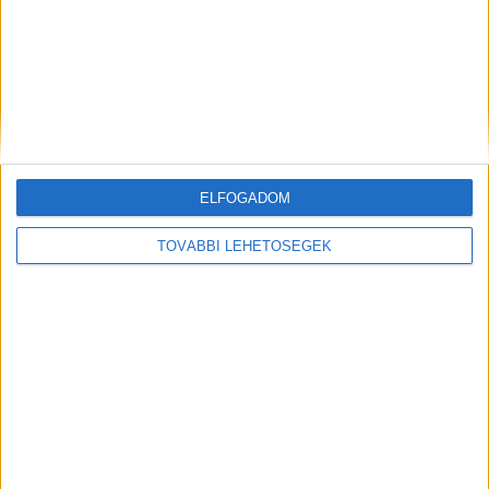
történteket nagyon sajnálja, és osztozik a család
fájdalmában.
A Kékvillogó.hu legfrissebb híreit
ide kattintva éred el!
Itt történt a tragédia
ELFOGADOM
TOVÁBBI LEHETŐSÉGEK