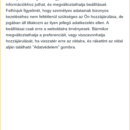
történt: egy autó fedélzeti kamerája is
információkhoz juthat, és megváltoztathatja beállításait.
rögzítette, hogy egy platós terepjáró a szemben
Felhívjuk figyelmét, hogy személyes adatainak bizonyos
kezeléséhez nem feltétlenül szükséges az Ön hozzájárulása, de
lévő sávban nagy sebességgel előzte az autókat,
jogában áll tiltakozni az ilyen jellegű adatkezelés ellen. A
majd belerohant a személyautóba. Az ebben ülő
beállításai csak erre a weboldalra érvényesek. Bármikor
megváltoztathatja a preferenciáit, vagy visszavonhatja
pedagógus meghalt, vele utazó fiát életveszélyes
hozzájárulását, ha visszatér erre az oldalra, és rákattint az oldal
állapotban vitték kórházba.
Kékvillogó
alján található "Adatvédelem" gombra.
legfrissebb híreit ide kattintva éred el! A
Facebookon már 341 ezernél is többen követnek
minket.