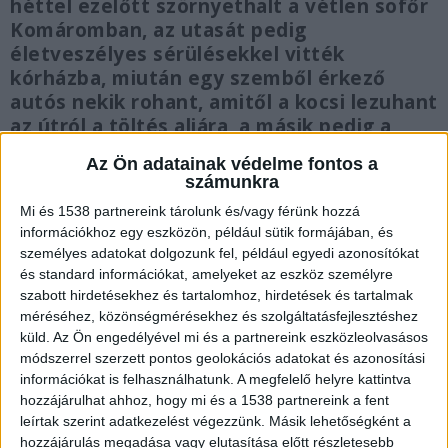
héttel ezelőtt szörnyethalt a vétlen sofőr
Komáromban, az utasát pedig
életveszélyes sérülésekkel vitték
kórházba, miután egy szemből érkező
autós nekik rohant, amitől a kocsi lezuhant
az útról a töltés aljára, a másik pedig a
tetejére borult. A komáromi halálos
Az Ön adatainak védelme fontos a
balesetben egy helyi általános iskola
számunkra
tanítónője vesztette életét a helyszínen,
Mi és 1538 partnereink tárolunk és/vagy férünk hozzá
fia ült mellette az autóban, őt
információkhoz egy eszközön, például sütik formájában, és
mentőhelikopterrel szállították kórházba.
személyes adatokat dolgozunk fel, például egyedi azonosítókat
és standard információkat, amelyeket az eszköz személyre
szabott hirdetésekhez és tartalomhoz, hirdetések és tartalmak
méréséhez, közönségmérésekhez és szolgáltatásfejlesztéshez
küld.
Az Ön engedélyével mi és a partnereink eszközleolvasásos
Frontálisan ütközött
módszerrel szerzett pontos geolokációs adatokat és azonosítási
információkat is felhasználhatunk. A megfelelő helyre kattintva
Azóta az egész város Kati nénit gyászolja, A
hozzájárulhat ahhoz, hogy mi és a 1538 partnereink a fent
leírtak szerint adatkezelést végezzünk. Másik lehetőségként a
baleset a Tesco áruház előtti kereszteződésnél
hozzájárulás megadása vagy elutasítása előtt részletesebb