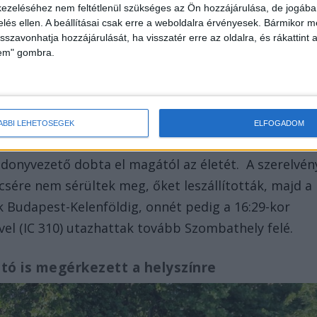
ezeléséhez nem feltétlenül szükséges az Ön hozzájárulása, de jogában 
zelés ellen. A beállításai csak erre a weboldalra érvényesek. Bármikor m
isszavonhatja hozzájárulását, ha visszatér erre az oldalra, és rákattint a
lem" gombra.
 BudaPestkörnyeke.hu/GK
ÁBBI LEHETŐSÉGEK
ELFOGADOM
thalt, teste több részre szakadt. Nem megerősített
donyvezető dobta el magától az életét. A szerelvén
sére nem sérültek meg, őket leszállították, majd a
k Budapest-Kelenföldig, onnét pedig a 16:29-kor
vel (IC 310) utazhattak tovább Szombathely felé.
tó is megérkezett a helyszínre