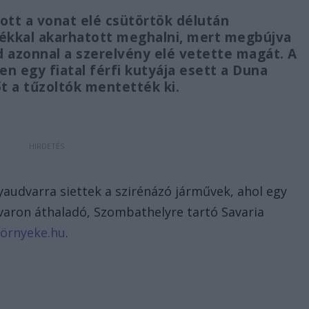
tt a vonat elé csütörtök délután
dékkal akarhatott meghalni, mert megbújva
d azonnal a szerelvény elé vetette magát. A
en egy fiatal férfi kutyája esett a Duna
t a tűzoltók mentették ki.
yaudvarra siettek a szirénázó járművek, ahol egy
dvaron áthaladó, Szombathelyre tartó Savaria
környeke.hu
.