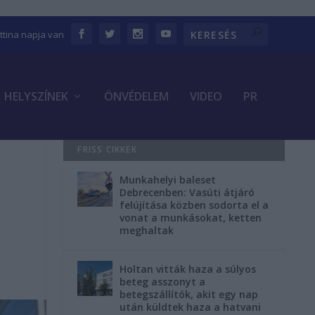
ettina napja van
HELYSZÍNEK
ÖNVÉDELEM
VIDEO
PR
FRISS CIKKEK
Munkahelyi baleset
Debrecenben: Vasúti átjáró
felújítása közben sodorta el a
vonat a munkásokat, ketten
meghaltak
Holtan vitták haza a súlyos
beteg asszonyt a
betegszállítók, akit egy nap
után küldtek haza a hatvani