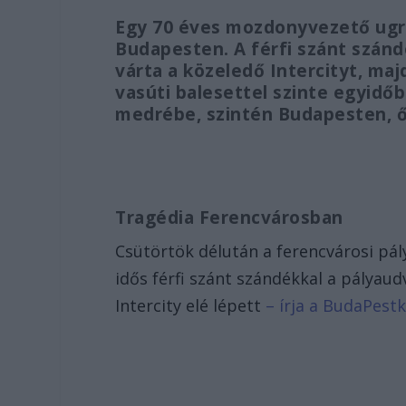
Egy 70 éves mozdonyvezető ugro
Budapesten. A férfi szánt szán
várta a közeledő Intercityt, maj
vasúti balesettel szinte egyidőb
medrébe, szintén Budapesten, ő
Tragédia Ferencvárosban
Csütörtök délután a ferencvárosi pál
idős férfi szánt szándékkal a pályau
Intercity elé lépett
– írja a BudaPest