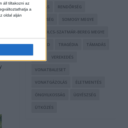
áll tiltakozni az
RABLÁS
RENDŐRSÉG
egváltoztathatja a
z oldal alján
SEGÍTSÉG
SOMOGY MEGYE
SZABOLCS-SZATMÁR-BEREG MEGYE
SZEGED
TRAGÉDIA
TÁMADÁS
TŰZ
VEREKEDÉS
y
VONATBALESET
VONATGÁZOLÁS
ÉLETMENTÉS
ÖNGYILKOSSÁG
ÜGYÉSZSÉG
ÜTKÖZÉS