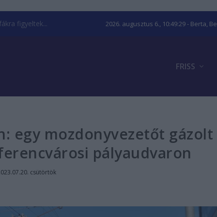
kra figyeltek...
2026. augusztus 6., 10:49:31
- Berta, B
FRISS
n: egy mozdonyvezetőt gázolt
 ferencvárosi pályaudvaron
023.07.20. csütörtök