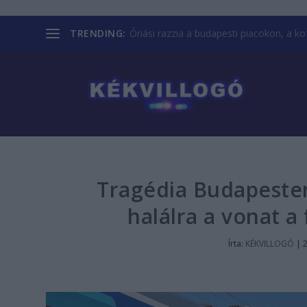
TRENDING:
Óriási razzia a budapesti piacokon, a kofá
Tragédia Budapeste
halálra a vonat a
Írta:
KÉKVILLOGÓ
|
2