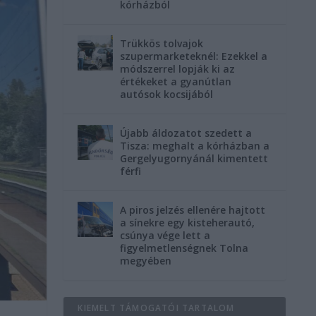
kórházból
Trükkös tolvajok
szupermarketeknél: Ezekkel a
módszerrel lopják ki az
értékeket a gyanútlan
autósok kocsijából
Újabb áldozatot szedett a
Tisza: meghalt a kórházban a
Gergelyugornyánál kimentett
férfi
A piros jelzés ellenére hajtott
a sínekre egy kisteherautó,
csúnya vége lett a
figyelmetlenségnek Tolna
megyében
KIEMELT TÁMOGATÓI TARTALOM