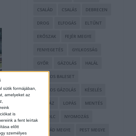
CSALÁD
CSALÁS
DEBRECEN
DROG
ELFOGÁS
ELTŰNT
ERŐSZAK
FEJÉR MEGYE
FENYEGETÉS
GYILKOSSÁG
GYŐR
GÁZOLÁS
HALÁL
HALÁLOS BALESET
a
l sütik formájában,
HALÁLOS GÁZOLÁS
KÉSELÉS
at, amelyeket az
z,
KÓRHÁZ
LOPÁS
MENTÉS
reink
iókat is
MISKOLC
NYOMOZÁS
reink a fent leírtak
tása előtt
NÓGRÁD MEGYE
PEST MEGYE
hogy személyes