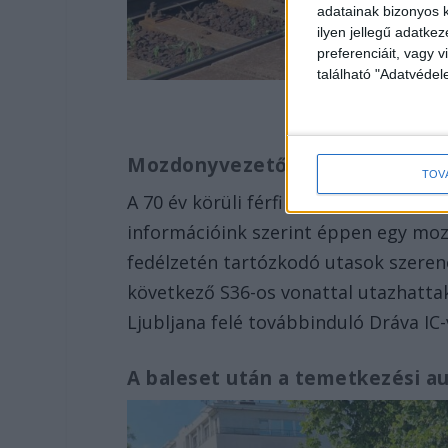
adatainak bizonyos k
ilyen jellegű adatke
preferenciáit, vagy v
található "Adatvéde
Forrás:
Mozdonyvezető az áldozat
TOV
A 70 év körüli férfi azonnal szörnye
információink szerint éppen egy moz
fedélzetén tartózkodó utasok szerenc
következő S36-os vonattal utazhatta
Ljubljana felé továbbinduló Dráva IC-
A baleset után a temetkezési au