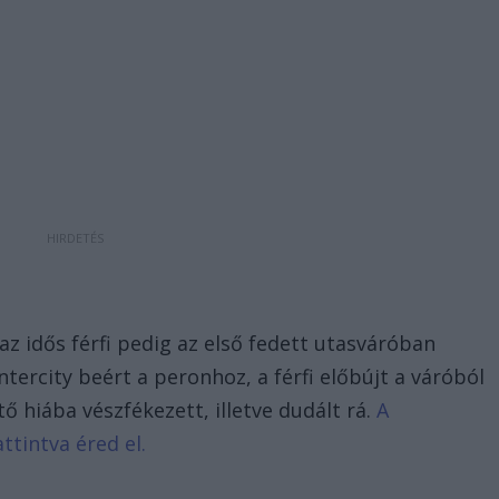
 az idős férfi pedig az első fedett utasváróban
ntercity beért a peronhoz, a férfi előbújt a váróból
ő hiába vészfékezett, illetve dudált rá.
A
ttintva éred el.