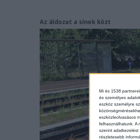
Az áldozat a sínek közt
Mi és 1538 partnerei
és személyes adatoka
eszköz személyre sz
közönségmérésekhez 
eszközleolvasásos mó
felhasználhatunk. A 
szerint adatkezelést
részletesebb informác