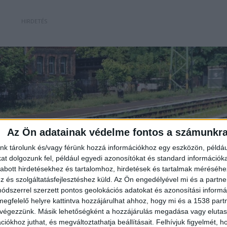
Az Ön adatainak védelme fontos a számunkr
nk tárolunk és/vagy férünk hozzá információkhoz egy eszközön, példáu
t dolgozunk fel, például egyedi azonosítókat és standard információk
abott hirdetésekhez és tartalomhoz, hirdetések és tartalmak méréséhe
és szolgáltatásfejlesztéshez küld.
Az Ön engedélyével mi és a partne
dszerrel szerzett pontos geolokációs adatokat és azonosítási informác
megfelelő helyre kattintva hozzájárulhat ahhoz, hogy mi és a 1538 partne
 végezzünk. Másik lehetőségként a hozzájárulás megadása vagy elutasí
iókhoz juthat, és megváltoztathatja beállításait.
Felhívjuk figyelmét, 