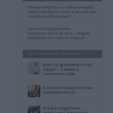
Mennyi ideig bírja az ember melegvíz
nélkül? Mennyire fontos a villanybojler
a modern otthonokban?
Saunier Duval gázkazán
karbantartása a tél előtt – Hogyan
készüljünk fel a hóra és fagyra?
FRISS TÁMOGATÓI TARTALOM
Miért fáj gyakrabban a nők
csípője? – A válasz a
medencében rejlik
B-vitamin komplex és folsav:
szükséged van rá?
Energiát függetlenül:
szigetüzemű megoldások