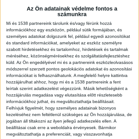
Az Ön adatainak védelme fontos a
Holtan találták
számunkra
A fővárosi rendőrök a helyszínen szemlét
Mi és 1538 partnereink tárolunk és/vagy férünk hozzá
információkhoz egy eszközön, például sütik formájában, és
tartottak, melynek során megállapították, hogy
személyes adatokat dolgozunk fel, például egyedi azonosítókat
a 69 éves nő halálát bántalmazás okozhatta.
és standard információkat, amelyeket az eszköz személyre
szabott hirdetésekhez és tartalomhoz, hirdetések és tartalmak
Emberölés bűntett gyanúja miatt indítottak
méréséhez, közönségmérésekhez és szolgáltatásfejlesztéshez
nyomozást.
A BudaPestkörnyeke.hu legfrissebb
küld.
Az Ön engedélyével mi és a partnereink eszközleolvasásos
módszerrel szerzett pontos geolokációs adatokat és azonosítási
híreit ide kattintva éred el.
információkat is felhasználhatunk. A megfelelő helyre kattintva
hozzájárulhat ahhoz, hogy mi és a 1538 partnereink a fent
leírtak szerint adatkezelést végezzünk. Másik lehetőségként a
hozzájárulás megadása vagy elutasítása előtt részletesebb
információkhoz juthat, és megváltoztathatja beállításait.
Felhívjuk figyelmét, hogy személyes adatainak bizonyos
kezeléséhez nem feltétlenül szükséges az Ön hozzájárulása, de
jogában áll tiltakozni az ilyen jellegű adatkezelés ellen. A
beállításai csak erre a weboldalra érvényesek. Bármikor
megváltoztathatja a preferenciáit, vagy visszavonhatja