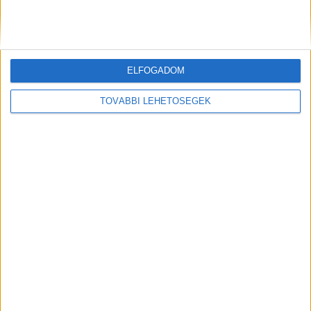
BudaPestkörnyeke.hu legfrissebb híreit ide
kattintva éred el.
Kiemelt kép: illusztráció
ELFOGADOM
TOVÁBBI LEHETŐSÉGEK
MEGOSZTÁS: