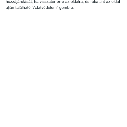
hozzájárulását, ha visszatér erre az oldalra, és rákattint az oldal
alján található "Adatvédelem" gombra.
Fia ölhette meg
A beszerzett adatok alapján a nyomozók
azonosították a feltételezett elkövetőt, az
áldozat fiát, akit 13. kerületi lakásán két és fél
órán belül elfogtak. Az 51 éves S. Tibor
feltehetően begyógyszerezte magát, ezért a
mentők kórházba vitték, ahol jelenleg is
rendőrök őrzik.