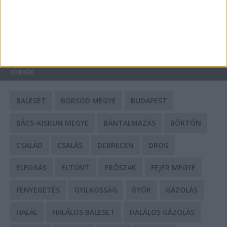
HIRDETÉS
CÍMKÉK
BALESET
BORSOD MEGYE
BUDAPEST
BÁCS-KISKUN MEGYE
BÁNTALMAZÁS
BÖRTÖN
CSALÁD
CSALÁS
DEBRECEN
DROG
ELFOGÁS
ELTŰNT
ERŐSZAK
FEJÉR MEGYE
FENYEGETÉS
GYILKOSSÁG
GYŐR
GÁZOLÁS
HALÁL
HALÁLOS BALESET
HALÁLOS GÁZOLÁS