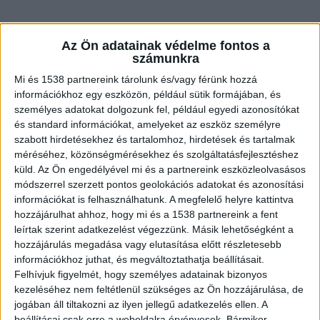
Az Ön adatainak védelme fontos a
Búvárok hozták fel a holttestet
számunkra
Mi és 1538 partnereink tárolunk és/vagy férünk hozzá
Szonártechnika és búvárok bevonásával hozták
információkhoz egy eszközön, például sütik formájában, és
felszínre szombat délután egy férfi holttestét a
személyes adatokat dolgozunk fel, például egyedi azonosítókat
és standard információkat, amelyeket az eszköz személyre
budapesti Lágymányosi-öbölben. Az áldozat a
szabott hirdetésekhez és tartalomhoz, hirdetések és tartalmak
parttól mintegy nyolc-tíz méterre merült el a
méréséhez, közönségmérésekhez és szolgáltatásfejlesztéshez
vízben, ahol a BRFK Budapesti Rendőr-
küld.
Az Ön engedélyével mi és a partnereink eszközleolvasásos
módszerrel szerzett pontos geolokációs adatokat és azonosítási
főkapitányság Dunai Vízirendészeti
információkat is felhasználhatunk. A megfelelő helyre kattintva
Rendőrkapitányság munkatársai a
hozzájárulhat ahhoz, hogy mi és a 1538 partnereink a fent
leírtak szerint adatkezelést végezzünk. Másik lehetőségként a
mentőcsapatokkal közösen azonnal megkezdték
hozzájárulás megadása vagy elutasítása előtt részletesebb
a felkutatását.
A Kékvillogó legfrissebb híreit ide
információkhoz juthat, és megváltoztathatja beállításait.
Felhívjuk figyelmét, hogy személyes adatainak bizonyos
kattintva éred el! A Facebookon már 342 ezernél
kezeléséhez nem feltétlenül szükséges az Ön hozzájárulása, de
is többen követnek minket.
jogában áll tiltakozni az ilyen jellegű adatkezelés ellen. A
beállításai csak erre a weboldalra érvényesek. Bármikor