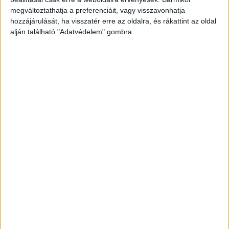
megváltoztathatja a preferenciáit, vagy visszavonhatja
hozzájárulását, ha visszatér erre az oldalra, és rákattint az oldal
alján található "Adatvédelem" gombra.
Szonárral keresték az elmerült férfit
A szonárral bemért helyszínen a búvár talált rá
az elmerült emberre, akit a felszínre hozatala