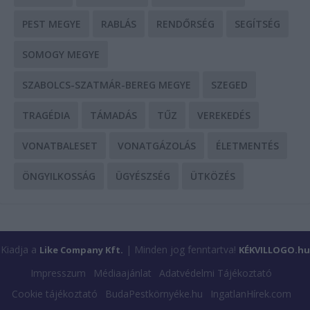
PEST MEGYE
RABLÁS
RENDŐRSÉG
SEGÍTSÉG
SOMOGY MEGYE
SZABOLCS-SZATMÁR-BEREG MEGYE
SZEGED
TRAGÉDIA
TÁMADÁS
TŰZ
VEREKEDÉS
VONATBALESET
VONATGÁZOLÁS
ÉLETMENTÉS
ÖNGYILKOSSÁG
ÜGYÉSZSÉG
ÜTKÖZÉS
Kiadja a
| Minden jog fenntartva!
Like Company Kft.
KÉKVILLOGO.hu
Impresszum
Médiaajánlat
Adatvédelmi Tájékoztató
Cookie tájékoztató
BudaPestkörnyéke.hu
IngatlanHírek.com