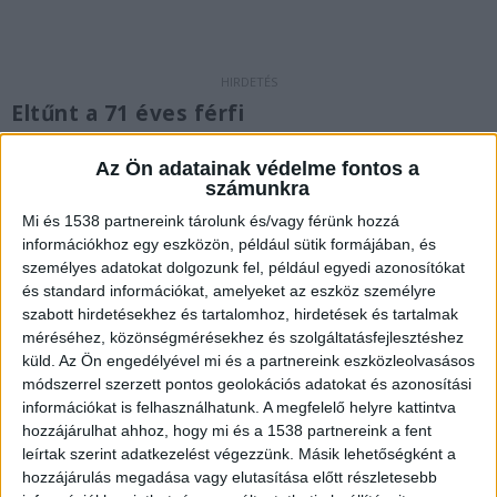
Eltűnt a 71 éves férfi
Szombat délelőtt 10 órakor futott be a
Az Ön adatainak védelme fontos a
segélykérés a Mezőkövesdi Rendőrkapitányságra,
számunkra
miszerint egy 71 éves helyi férfi autóba ült, majd
Mi és 1538 partnereink tárolunk és/vagy férünk hozzá
információkhoz egy eszközön, például sütik formájában, és
ismeretlen helyre távozott. Mivel a
személyes adatokat dolgozunk fel, például egyedi azonosítókat
hozzátartozók semmit nem tudtak róla, azonnal
és standard információkat, amelyeket az eszköz személyre
szabott hirdetésekhez és tartalomhoz, hirdetések és tartalmak
keresni kezdték. A rendőrség első körben a férfi
méréséhez, közönségmérésekhez és szolgáltatásfejlesztéshez
járművét igyekezett lokalizálni, és a kutatásba
küld.
Az Ön engedélyével mi és a partnereink eszközleolvasásos
azonnal bevonták a környékbeli civil
módszerrel szerzett pontos geolokációs adatokat és azonosítási
információkat is felhasználhatunk. A megfelelő helyre kattintva
mentőerőket is.
A Kékvillogó legfrissebb híreit
hozzájárulhat ahhoz, hogy mi és a 1538 partnereink a fent
ide kattintva éred el! A Facebookon már 342
leírtak szerint adatkezelést végezzünk. Másik lehetőségként a
hozzájárulás megadása vagy elutasítása előtt részletesebb
ezernél is többen követnek minket.