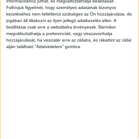
információkhoz juthat, és megváltoztathatja beállításait.
Felhívjuk figyelmét, hogy személyes adatainak bizonyos
kezeléséhez nem feltétlenül szükséges az Ön hozzájárulása, de
jogában áll tiltakozni az ilyen jellegű adatkezelés ellen. A
beállításai csak erre a weboldalra érvényesek. Bármikor
megváltoztathatja a preferenciáit, vagy visszavonhatja
hozzájárulását, ha visszatér erre az oldalra, és rákattint az oldal
alján található "Adatvédelem" gombra.
Mozgósították a mentőcsapatot
A rendőrség felkérésére a Szomolyai Önkéntes
Tűzoltó Egyesület is bekapcsolódott a kutatásba.