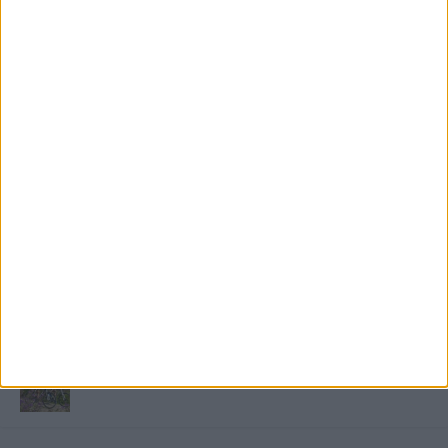
FRISS TÁMOGATÓI TARTALOM
Miért fáj gyakrabban a nők csípője? – A válasz a
medencében rejlik
B-vitamin komplex és folsav: szükséged van rá?
Energiát függetlenül: szigetüzemű megoldások
A csőbúvár szivattyúk: mit kell tudni róluk?
Mit tudnak a keleti e-bike-ok?