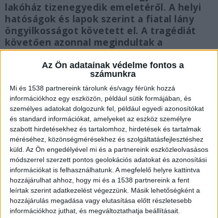
lakóház tizenegyedik emeletéről. A helyi
hatóságok és lapok szerint a fiatal lány
öngyilkosságot követett el. A tragédiát
követően azonnal megindultak a
találgatások: szerelmi drámáról,
depresszióról, megakadt honosítási
Az Ön adatainak védelme fontos a
számunkra
eljárásról írtak. Most először szólalt meg a
legközelebbi barát és szobatárs, Biljava
Mi és 1538 partnereink tárolunk és/vagy férünk hozzá
információkhoz egy eszközön, például sütik formájában, és
Dudova, aki az arenasport.bg-nek adott
személyes adatokat dolgozunk fel, például egyedi azonosítókat
interjújában zokogva védte meg az
és standard információkat, amelyeket az eszköz személyre
elhunyt sportoló emlékét.
szabott hirdetésekhez és tartalomhoz, hirdetések és tartalmak
méréséhez, közönségmérésekhez és szolgáltatásfejlesztéshez
küld.
Az Ön engedélyével mi és a partnereink eszközleolvasásos
módszerrel szerzett pontos geolokációs adatokat és azonosítási
információkat is felhasználhatunk. A megfelelő helyre kattintva
„Összetörtem” – Sokkolták a pletykák a
hozzájárulhat ahhoz, hogy mi és a 1538 partnereink a fent
lakótársát
leírtak szerint adatkezelést végezzünk. Másik lehetőségként a
hozzájárulás megadása vagy elutasítása előtt részletesebb
Dudova nem titkolja, hogy élete legnehezebb
információkhoz juthat, és megváltoztathatja beállításait.