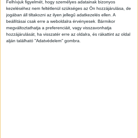
Felhívjuk figyelmét, hogy személyes adatainak bizonyos
időszakát éli át. Zsanett nem csupán a
kezeléséhez nem feltétlenül szükséges az Ön hozzájárulása, de
sporttársa, de a legközelebbi lelki társa is volt, a
jogában áll tiltakozni az ilyen jellegű adatkezelés ellen. A
sportolónő azt mondta, kötelessége megvédenie
beállításai csak erre a weboldalra érvényesek. Bármikor
megváltoztathatja a preferenciáit, vagy visszavonhatja
Zsanett emlékét. „Ez igazi tragédia, borzalom.
hozzájárulását, ha visszatér erre az oldalra, és rákattint az oldal
Különösen nekem, mert Zsanett volt a
alján található "Adatvédelem" gombra.
legközelebbi ember az életemben. Ahogyan neki
is én. Együtt küzdöttünk meg mindennel.
Összetörtem”.
A Kékvillogó legfrissebb híreit ide
kattintva éred el! A Facebookon már 342 ezernél
is többen követnek minket.