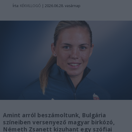
Írta:
KÉKVILLOGÓ
|
2026.06.28. vasárnap
Amint arról beszámoltunk, Bulgária
színeiben versenyező magyar birkózó,
Németh Zsanett kizuhant egy szófiai