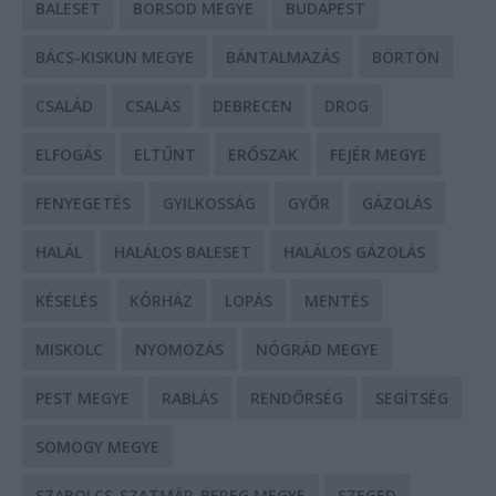
BALESET
BORSOD MEGYE
BUDAPEST
BÁCS-KISKUN MEGYE
BÁNTALMAZÁS
BÖRTÖN
CSALÁD
CSALÁS
DEBRECEN
DROG
ELFOGÁS
ELTŰNT
ERŐSZAK
FEJÉR MEGYE
FENYEGETÉS
GYILKOSSÁG
GYŐR
GÁZOLÁS
HALÁL
HALÁLOS BALESET
HALÁLOS GÁZOLÁS
KÉSELÉS
KÓRHÁZ
LOPÁS
MENTÉS
MISKOLC
NYOMOZÁS
NÓGRÁD MEGYE
PEST MEGYE
RABLÁS
RENDŐRSÉG
SEGÍTSÉG
SOMOGY MEGYE
SZABOLCS-SZATMÁR-BEREG MEGYE
SZEGED