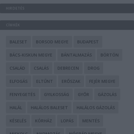
HIRDETÉS
CÍMKÉK
BALESET
BORSOD MEGYE
BUDAPEST
BÁCS-KISKUN MEGYE
BÁNTALMAZÁS
BÖRTÖN
CSALÁD
CSALÁS
DEBRECEN
DROG
ELFOGÁS
ELTŰNT
ERŐSZAK
FEJÉR MEGYE
FENYEGETÉS
GYILKOSSÁG
GYŐR
GÁZOLÁS
HALÁL
HALÁLOS BALESET
HALÁLOS GÁZOLÁS
KÉSELÉS
KÓRHÁZ
LOPÁS
MENTÉS
MISKOLC
NYOMOZÁS
NÓGRÁD MEGYE