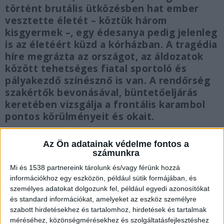
történt brutális ütközésben hat ember
vesztette életét – köztük három
kisgyermek –, egy édesanya pedig jelenleg
is az életéért küzd a kórházban. A tragédia
híre megrázta az országot, az áldozatok
között tehetséges fiatal sportoló és
pályakezdő színésznő is van. A rendőrség
szakértők bevonásával, büntetőeljárás
keretében vizsgálja a frontális karambol
pontos körülményeit és okait.
Az Ön adatainak védelme fontos a
számunkra
Mi és 1538 partnereink tárolunk és/vagy férünk hozzá
Frontálisan ütköztek
információkhoz egy eszközön, például sütik formájában, és
személyes adatokat dolgozunk fel, például egyedi azonosítókat
Ahogy arról korábban portálunk is beszámolt, a
és standard információkat, amelyeket az eszköz személyre
szombati napon felfoghatatlan tragédia rázta
szabott hirdetésekhez és tartalomhoz, hirdetések és tartalmak
meg Borsod-Abaúj-Zemplén vármegyét. A 3-as
méréséhez, közönségmérésekhez és szolgáltatásfejlesztéshez