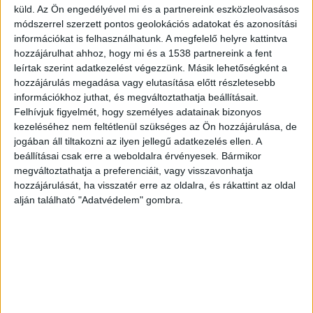
küld.
Az Ön engedélyével mi és a partnereink eszközleolvasásos
főút 155-ös kilométerszelvényében, Bükkábrány
módszerrel szerzett pontos geolokációs adatokat és azonosítási
térségében eddig tisztázatlan körülmények
információkat is felhasználhatunk. A megfelelő helyre kattintva
hozzájárulhat ahhoz, hogy mi és a 1538 partnereink a fent
között két személygépkocsi ütközött össze
leírtak szerint adatkezelést végezzünk. Másik lehetőségként a
frontálisan. A helyszínre azonnal hatalmas
hozzájárulás megadása vagy elutasítása előtt részletesebb
információkhoz juthat, és megváltoztathatja beállításait.
erőkkel vonultak ki a mentőszolgálat
Felhívjuk figyelmét, hogy személyes adatainak bizonyos
munkatársai, a rendőrség és a
kezeléséhez nem feltétlenül szükséges az Ön hozzájárulása, de
katasztrófavédelem egységei, ám a brutális erejű
jogában áll tiltakozni az ilyen jellegű adatkezelés ellen. A
beállításai csak erre a weboldalra érvényesek. Bármikor
ütközést követően több utasnak már semmi
megváltoztathatja a preferenciáit, vagy visszavonhatja
esélye nem maradt a túlélésre.
A Kékvillogó
hozzájárulását, ha visszatér erre az oldalra, és rákattint az oldal
alján található "Adatvédelem" gombra.
legfrissebb híreit ide kattintva éred el! A
Facebookon már 342 ezernél is többen követnek
minket.