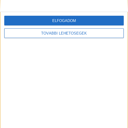
A baleset két áldozata
ELFOGADOM
TOVÁBBI LEHETŐSÉGEK