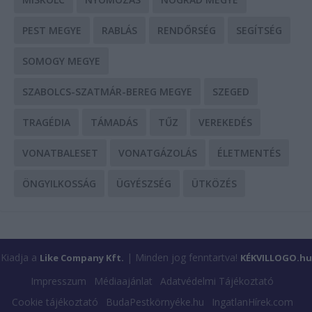
PEST MEGYE
RABLÁS
RENDŐRSÉG
SEGÍTSÉG
SOMOGY MEGYE
SZABOLCS-SZATMÁR-BEREG MEGYE
SZEGED
TRAGÉDIA
TÁMADÁS
TŰZ
VEREKEDÉS
VONATBALESET
VONATGÁZOLÁS
ÉLETMENTÉS
ÖNGYILKOSSÁG
ÜGYÉSZSÉG
ÜTKÖZÉS
Kiadja a
| Minden jog fenntartva!
Like Company Kft.
KÉKVILLOGO.hu
Impresszum
Médiaajánlat
Adatvédelmi Tájékoztató
Cookie tájékoztató
BudaPestkörnyéke.hu
IngatlanHírek.com