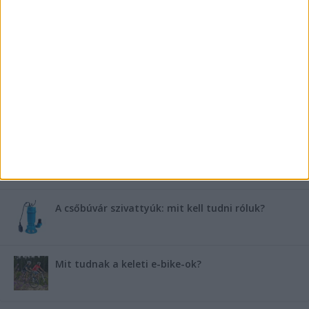
FRISS TÁMOGATÓI TARTALOM
Miért fáj gyakrabban a nők csípője? – A válasz a
medencében rejlik
B-vitamin komplex és folsav: szükséged van rá?
Energiát függetlenül: szigetüzemű megoldások
A csőbúvár szivattyúk: mit kell tudni róluk?
Mit tudnak a keleti e-bike-ok?