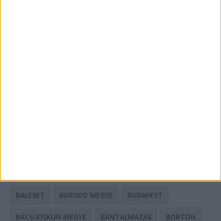
Energiát függetlenül: szigetüzemű megoldások
A csőbúvár szivattyúk: mit kell tudni róluk?
Mit tudnak a keleti e-bike-ok?
HIRDETÉS
CÍMKÉK
BALESET
BORSOD MEGYE
BUDAPEST
BÁCS-KISKUN MEGYE
BÁNTALMAZÁS
BÖRTÖN