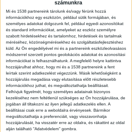
karambolnak öt halálos áldozata van –
számunkra
köztük három gyermek –, egy ember pedig
Mi és 1538 partnereink tárolunk és/vagy férünk hozzá
súlyos, életveszélyes sérülésekkel küzd az
információkhoz egy eszközön, például sütik formájában, és
életéért
személyes adatokat dolgozunk fel, például egyedi azonosítókat
és standard információkat, amelyeket az eszköz személyre
szabott hirdetésekhez és tartalomhoz, hirdetések és tartalmak
méréséhez, közönségmérésekhez és szolgáltatásfejlesztéshez
küld.
Az Ön engedélyével mi és a partnereink eszközleolvasásos
Frontális ütközés
módszerrel szerzett pontos geolokációs adatokat és azonosítási
információkat is felhasználhatunk. A megfelelő helyre kattintva
Zupkó Jázmin, a Borsod-Abaúj-Zemplén
hozzájárulhat ahhoz, hogy mi és a 1538 partnereink a fent
leírtak szerint adatkezelést végezzünk. Másik lehetőségként a
Vármegyei Rendőr-főkapitányság sajtóreferense
hozzájárulás megadása vagy elutasítása előtt részletesebb
a boon.hu-nak elmondta: a balesetet okozó
információkhoz juthat, és megváltoztathatja beállításait.
Felhívjuk figyelmét, hogy személyes adatainak bizonyos
jármű Bükkábrány felé tartott, amikor egyelőre
kezeléséhez nem feltétlenül szükséges az Ön hozzájárulása, de
tisztázatlan okokból áthajtott a szemközti
jogában áll tiltakozni az ilyen jellegű adatkezelés ellen. A
sávba, ahol frontálisan tarolta le a szabályosan
beállításai csak erre a weboldalra érvényesek. Bármikor
megváltoztathatja a preferenciáit, vagy visszavonhatja
közlekedő autót. Az ütközés erejét jól mutatja,
hozzájárulását, ha visszatér erre az oldalra, és rákattint az oldal
hogy a vétkes kocsiban tartózkodó mindkét
alján található "Adatvédelem" gombra.