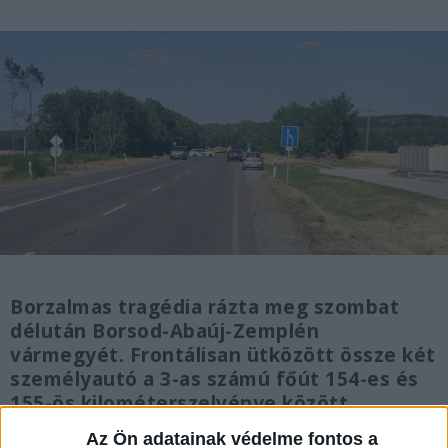
Borzalmas tragédia rázta meg szombat
délután Borsod-Abaúj-Zemplén
vármegyét. Frontálisan ütközött össze két
személyautó a 3-as számú főút 154-es és
155-ös kilométerszelvénye között,
Bükkábrány külterületén. A brutális erejű
Az Ön adatainak védelme fontos a