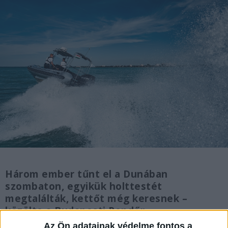
Három ember tűnt el a Dunában
szombaton, egyikük holttestét
megtalálták, kettőt még keresnek –
közölte a Budapesti Rendőr-
főkapitányság.
Az Ön adatainak védelme fontos a