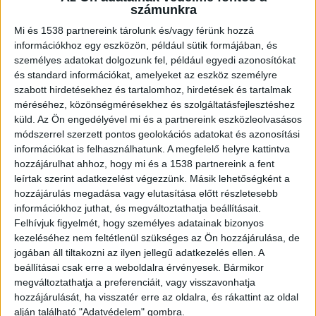
számunkra
Mi és 1538 partnereink tárolunk és/vagy férünk hozzá
információkhoz egy eszközön, például sütik formájában, és
személyes adatokat dolgozunk fel, például egyedi azonosítókat
Hárman eltűntek
és standard információkat, amelyeket az eszköz személyre
szabott hirdetésekhez és tartalomhoz, hirdetések és tartalmak
Egy Iváncsa térségében elmerült fiatal férfit a
méréséhez, közönségmérésekhez és szolgáltatásfejlesztéshez
vízirendészek megtaláltak, azonban az életét
küld.
Az Ön engedélyével mi és a partnereink eszközleolvasásos
módszerrel szerzett pontos geolokációs adatokat és azonosítási
már nem lehetett megmenteni. Még keresik azt a
információkat is felhasználhatunk. A megfelelő helyre kattintva
férfit, aki a 11. kerületi Kopaszi-gátnál tűnt el a
hozzájárulhat ahhoz, hogy mi és a 1538 partnereink a fent
leírtak szerint adatkezelést végezzünk. Másik lehetőségként a
Dunában, valamint azt a 26 éves férfit, aki
hozzájárulás megadása vagy elutasítása előtt részletesebb
Bajánál ment a vízbe, majd elmerült.
A Kékvillogó
információkhoz juthat, és megváltoztathatja beállításait.
Felhívjuk figyelmét, hogy személyes adatainak bizonyos
legfrissebb híreit ide kattintva éred el! A
kezeléséhez nem feltétlenül szükséges az Ön hozzájárulása, de
Facebookon már 342 ezernél is többen követnek
jogában áll tiltakozni az ilyen jellegű adatkezelés ellen. A
minket.
beállításai csak erre a weboldalra érvényesek. Bármikor
megváltoztathatja a preferenciáit, vagy visszavonhatja
hozzájárulását, ha visszatér erre az oldalra, és rákattint az oldal
alján található "Adatvédelem" gombra.