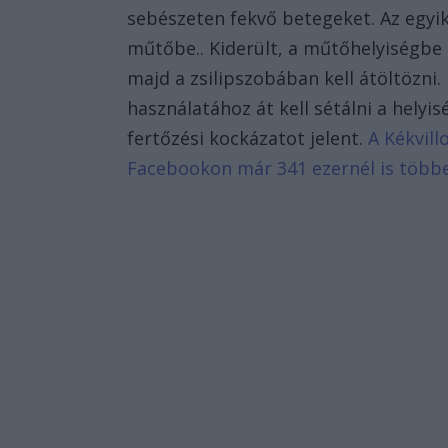
sebészeten fekvő betegeket. Az egyik
műtőbe.. Kiderült, a műtőhelyiségbe e
majd a zsilipszobában kell átöltözn
használatához át kell sétálni a hely
fertőzési kockázatot jelent.
A Kékvill
Facebookon már 341 ezernél is több