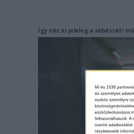
Így néz ki jeleleg a sebészeti m
Mi és 1538 partnerei
és személyes adatoka
eszköz személyre sz
közönségmérésekhez 
eszközleolvasásos mó
felhasználhatunk. A 
szerint adatkezelést
részletesebb informác