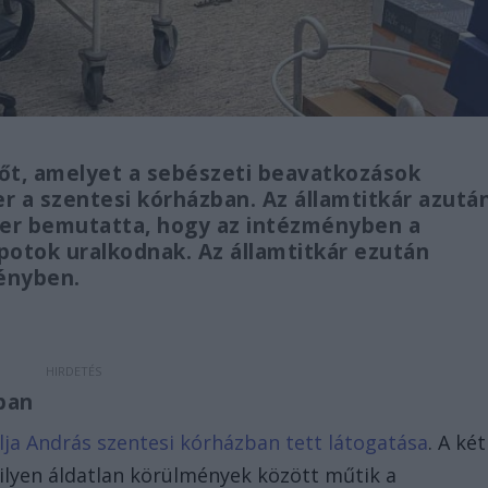
tőt, amelyet a sebészeti beavatkozások
er a szentesi kórházban. Az államtitkár azutá
ter bemutatta, hogy az intézményben a
potok uralkodnak. Az államtitkár ezután
ményben.
zban
lja András szentesi kórházban tett látogatása
. A két
ilyen áldatlan körülmények között műtik a