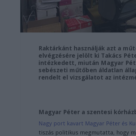
Raktárkánt használják azt a mű
elvégzésére jelölt ki Takács Pét
intézkedett, miután Magyar Pé
sebészeti műtőben áldatlan álla
rendelt el vizsgálatot az intéz
Magyar Péter a szentesi kórhá
Nagy port kavart Magyar Péter és Ku
tiszás politikus megmutatta, hogy m