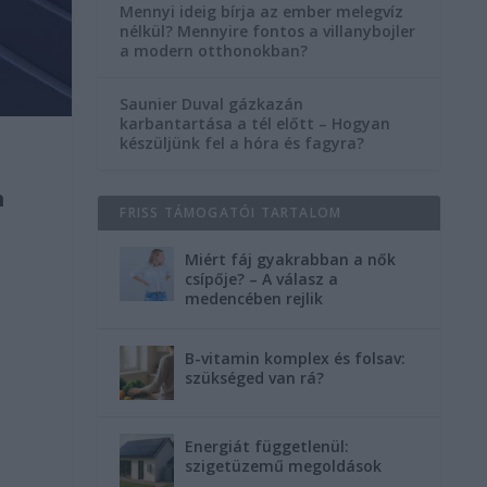
Mennyi ideig bírja az ember melegvíz
nélkül? Mennyire fontos a villanybojler
a modern otthonokban?
Saunier Duval gázkazán
karbantartása a tél előtt – Hogyan
készüljünk fel a hóra és fagyra?
n
FRISS TÁMOGATÓI TARTALOM
Miért fáj gyakrabban a nők
csípője? – A válasz a
medencében rejlik
B-vitamin komplex és folsav:
szükséged van rá?
Energiát függetlenül:
szigetüzemű megoldások