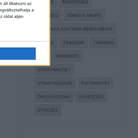
RABLÁS
RENDŐRSÉG
áll tiltakozni az
egváltoztathatja a
SEGÍTSÉG
SOMOGY MEGYE
z oldal alján
SZABOLCS-SZATMÁR-BEREG MEGYE
SZEGED
TRAGÉDIA
TÁMADÁS
TŰZ
VEREKEDÉS
VONATBALESET
VONATGÁZOLÁS
ÉLETMENTÉS
ÖNGYILKOSSÁG
ÜGYÉSZSÉG
ÜTKÖZÉS