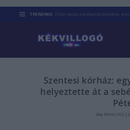
TRENDING:
Óriási razzia a budapesti piacokon, a kofá
Szentesi kórház: eg
helyeztette át a seb
Péte
Írta:
KÉKVILLOGÓ
|