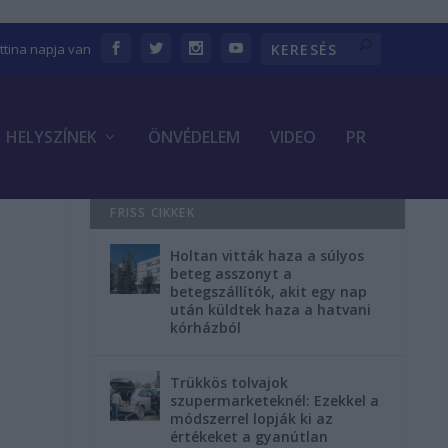
ettina napja van
HELYSZÍNEK
ÖNVÉDELEM
VIDEO
PR
FRISS CIKKEK
Holtan vitták haza a súlyos
beteg asszonyt a
betegszállítók, akit egy nap
után küldtek haza a hatvani
kórházból
Trükkös tolvajok
szupermarketeknél: Ezekkel a
módszerrel lopják ki az
értékeket a gyanútlan