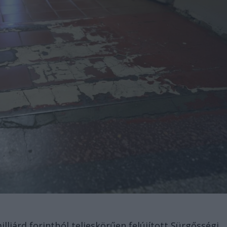
liárd forintból teljeskörűen felújított Sürgősségi