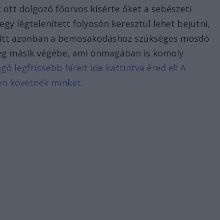
 ott dolgozó főorvos kísérte őket a sebészeti
gy légtelenített folyosón keresztül lehet bejutni,
i. Itt azonban a bemosakodáshoz szükséges mosdó
iség másik végébe, ami önmagában is komoly
ogó legfrissebb híreit ide kattintva éred el! A
en követnek minket.