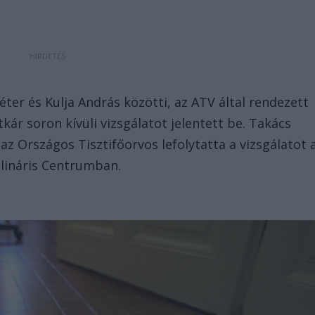
ter és Kulja András közötti, az ATV által rendezett
tkár soron kívüli vizsgálatot jelentett be. Takács
 az Országos Tisztifőorvos lefolytatta a vizsgálatot 
plináris Centrumban.