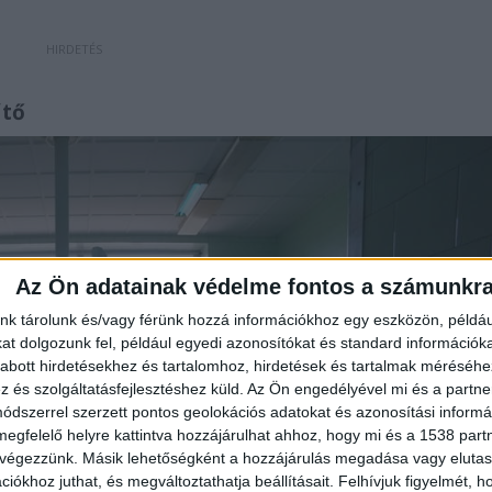
űtő
Az Ön adatainak védelme fontos a számunkr
nk tárolunk és/vagy férünk hozzá információkhoz egy eszközön, példáu
t dolgozunk fel, például egyedi azonosítókat és standard információk
abott hirdetésekhez és tartalomhoz, hirdetések és tartalmak méréséhe
és szolgáltatásfejlesztéshez küld.
Az Ön engedélyével mi és a partne
dszerrel szerzett pontos geolokációs adatokat és azonosítási informác
megfelelő helyre kattintva hozzájárulhat ahhoz, hogy mi és a 1538 partne
 végezzünk. Másik lehetőségként a hozzájárulás megadása vagy elutasí
iókhoz juthat, és megváltoztathatja beállításait.
Felhívjuk figyelmét, 