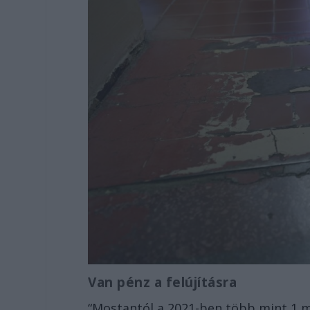
Van pénz a felújításra
“Mostantól a 2021-ben több mint 1 mil