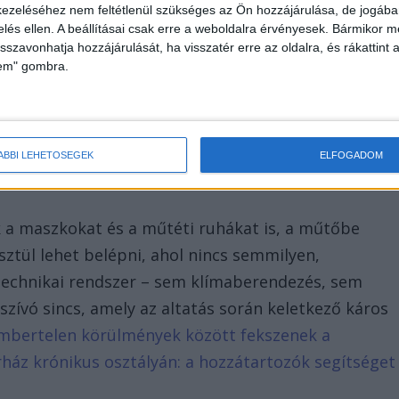
ezeléséhez nem feltétlenül szükséges az Ön hozzájárulása, de jogában 
zelés ellen. A beállításai csak erre a weboldalra érvényesek. Bármikor m
isszavonhatja hozzájárulását, ha visszatér erre az oldalra, és rákattint a
lem" gombra.
ÁBBI LEHETŐSÉGEK
ELFOGADOM
ák a maszkokat és a műtéti ruhákat is, a műtőbe
sztül lehet belépni, ahol nincs semmilyen,
technikai rendszer – sem klímaberendezés, sem
lszívó sincs, amely az altatás során keletkező káros
mbertelen körülmények között fekszenek a
ház krónikus osztályán: a hozzátartozók segítséget