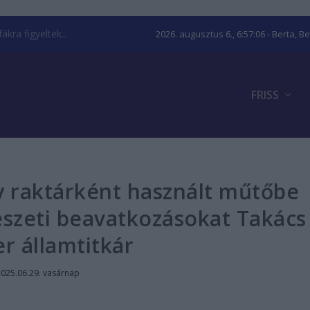
kra figyeltek...
2026. augusztus 6., 6:57:07
- Berta, B
FRISS
y raktárként használt műtőbe
észeti beavatkozásokat Takács
r államtitkár
2025.06.29. vasárnap