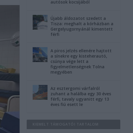
autósok kocsijából
Újabb áldozatot szedett a
Tisza: meghalt a kórházban a
Gergelyugornyánál kimentett
férfi
A piros jelzés ellenére hajtott
a sínekre egy kisteherautó,
csúnya vége lett a
figyelmetlenségnek Tolna
megyében
Az esztergomi várfalról
zuhant a halálba egy 30 éves
férfi, tavaly ugyanitt egy 13
éves fiú esett le
KIEMELT TÁMOGATÓI TARTALOM