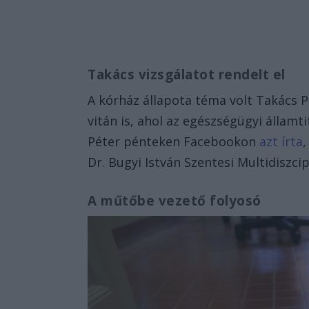
Takács vizsgálatot rendelt el
A kórház állapota téma volt Takács Pé
vitán is, ahol az egészségügyi államti
Péter pénteken Facebookon
azt írta
,
Dr. Bugyi István Szentesi Multidiszci
A műtőbe vezető folyosó