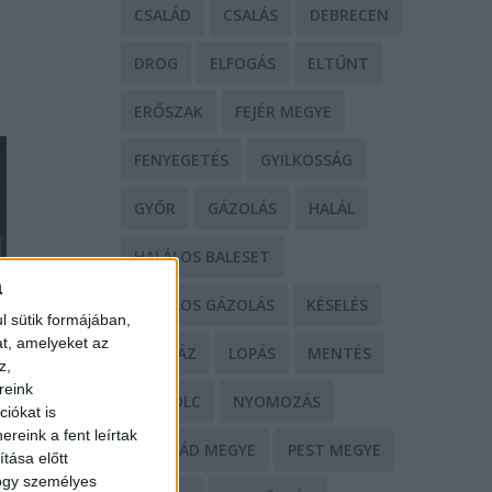
CSALÁD
CSALÁS
DEBRECEN
DROG
ELFOGÁS
ELTŰNT
ERŐSZAK
FEJÉR MEGYE
FENYEGETÉS
GYILKOSSÁG
GYŐR
GÁZOLÁS
HALÁL
HALÁLOS BALESET
a
HALÁLOS GÁZOLÁS
KÉSELÉS
l sütik formájában,
at, amelyeket az
KÓRHÁZ
LOPÁS
MENTÉS
z,
reink
MISKOLC
NYOMOZÁS
iókat is
reink a fent leírtak
NÓGRÁD MEGYE
PEST MEGYE
tása előtt
hogy személyes