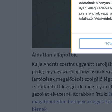
adatainak bizonyos k
ilyen jellegű adatke
preferenciáit, vagy v
található "Adatvéde
TOV
Áldatlan állapotok
Kulja András szerint ugyanitt tárolj
pedig egy egyszerű ajtónyíláson kere
fertőzések megelőzését szolgáló lég
csírátlanított levegő, de még olyan e
gázokat elvezetné. Korábban írtuk:
E
magatehetetlen betegek az egyik kór
kérnek