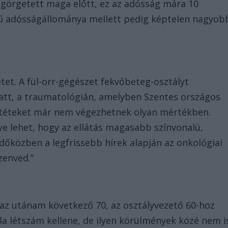
t görgetett maga előtt, ez az adósság mára 10
kű adósságállománya mellett pedig képtelen nagyob
tet. A fül-orr-gégészet fekvőbeteg-osztályt
alatt, a traumatológián, amelyben Szentes országos
műtéteket már nem végezhetnek olyan mértékben.
nye lehet, hogy az ellátás magasabb színvonalú,
Időközben a legfrissebb hírek alapján az onkológiai
zenved.”
, az utánam következő 70, az osztályvezető 60-hoz
a létszám kellene, de ilyen körülmények közé nem i