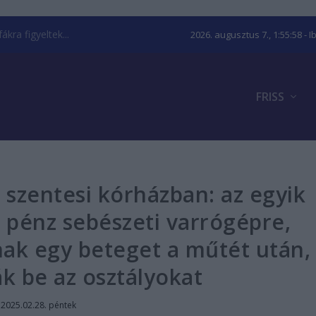
kra figyeltek...
2026. augusztus 7., 1:55:59
- I
FRISS
 szentesi kórházban: az egyik
s pénz sebészeti varrógépre,
nak egy beteget a műtét után,
ák be az osztályokat
|
2025.02.28. péntek