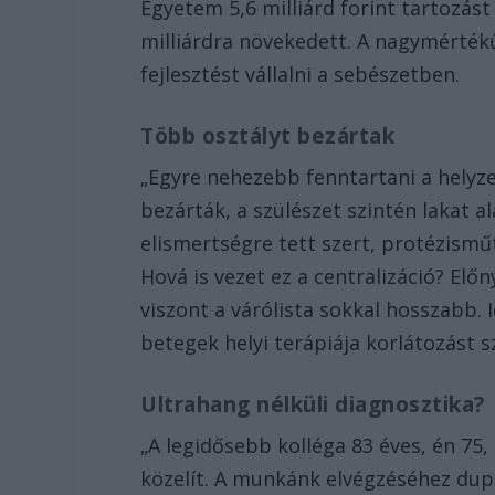
Egyetem 5,6 milliárd forint tartozás
milliárdra növekedett. A nagymérté
fejlesztést vállalni a sebészetben.
Több osztályt bezártak
„Egyre nehezebb fenntartani a helyze
bezárták, a szülészet szintén lakat 
elismertségre tett szert, protézis
Hová is vezet ez a centralizáció? Elő
viszont a várólista sokkal hosszabb. 
betegek helyi terápiája korlátozást s
Ultrahang nélküli diagnosztika?
„A legidősebb kolléga 83 éves, én 75
közelít. A munkánk elvégzéséhez dupl