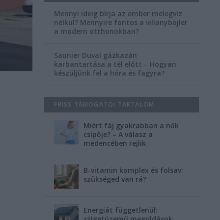
Mennyi ideig bírja az ember melegvíz
nélkül? Mennyire fontos a villanybojler
a modern otthonokban?
Saunier Duval gázkazán
karbantartása a tél előtt – Hogyan
készüljünk fel a hóra és fagyra?
FRISS TÁMOGATÓI TARTALOM
Miért fáj gyakrabban a nők
csípője? – A válasz a
medencében rejlik
B-vitamin komplex és folsav:
szükséged van rá?
Energiát függetlenül:
szigetüzemű megoldások