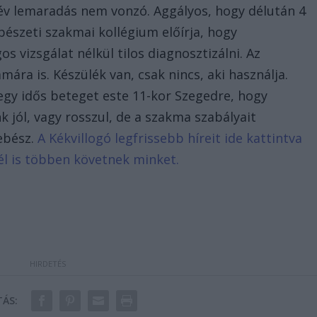
cév lemaradás nem vonzó. Aggályos, hogy délután 4
bészeti szakmai kollégium előírja, hogy
s vizsgálat nélkül tilos diagnosztizálni. Az
ára is. Készülék van, csak nincs, aki használja.
 egy idős beteget este 11-kor Szegedre, hogy
 jól, vagy rosszul, de a szakma szabályait
sebész.
A Kékvillogó legfrissebb híreit ide kattintva
él is többen követnek minket.
ÁS: