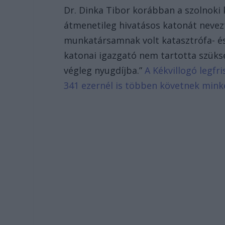
Dr. Dinka Tibor korábban a szolnoki 
átmenetileg hivatásos katonát nevez
munkatársamnak volt katasztrófa- és
katonai igazgató nem tartotta szüks
végleg nyugdíjba.”
A Kékvillogó legfr
341 ezernél is többen követnek mink