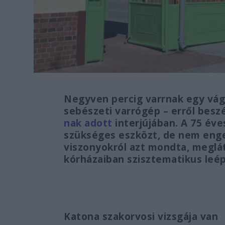
Negyven percig varrnak egy vágá
sebészeti varrógép – erről beszé
nak adott
interjújában. A 75 éve
szükséges eszközt, de nem enge
viszonyokról azt mondta, meglátá
kórházaiban szisztematikus leép
Katona szakorvosi vizsgája van