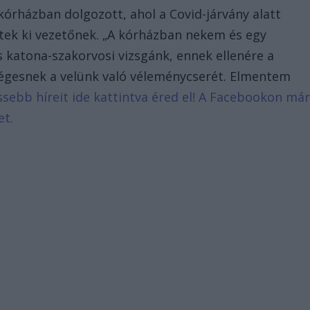
kórházban dolgozott, ahol a Covid-járvány alatt
tek ki vezetőnek. „A kórházban nekem és egy
 katona-szakorvosi vizsgánk, ennek ellenére a
égesnek a velünk való véleménycserét. Elmentem
issebb híreit ide kattintva éred el! A Facebookon má
et.