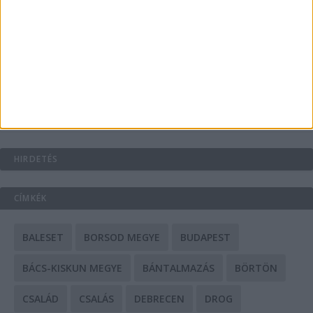
A csőbúvár szivattyúk: mit kell tudni róluk?
Mit tudnak a keleti e-bike-ok?
HIRDETÉS
CÍMKÉK
BALESET
BORSOD MEGYE
BUDAPEST
BÁCS-KISKUN MEGYE
BÁNTALMAZÁS
BÖRTÖN
CSALÁD
CSALÁS
DEBRECEN
DROG