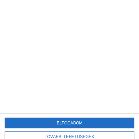
A baleset helyszíne
ELFOGADOM
Zavartalan a forgalom
TOVÁBBI LEHETŐSÉGEK