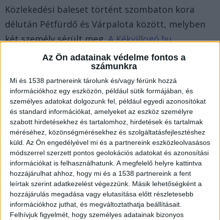
Közlekedési baleset történt szombaton kora
délután Pétfürdő és Várpalota között, melyben
két személy sérült meg.
A Kékvillogó.hu
legfrissebb híreit ide kattintva éred el!
Az Ön adatainak védelme fontos a
számunkra
Mi és 1538 partnereink tárolunk és/vagy férünk hozzá
információkhoz egy eszközön, például sütik formájában, és
személyes adatokat dolgozunk fel, például egyedi azonosítókat
és standard információkat, amelyeket az eszköz személyre
szabott hirdetésekhez és tartalomhoz, hirdetések és tartalmak
méréséhez, közönségmérésekhez és szolgáltatásfejlesztéshez
küld.
Az Ön engedélyével mi és a partnereink eszközleolvasásos
módszerrel szerzett pontos geolokációs adatokat és azonosítási
információkat is felhasználhatunk. A megfelelő helyre kattintva
hozzájárulhat ahhoz, hogy mi és a 1538 partnereink a fent
leírtak szerint adatkezelést végezzünk. Másik lehetőségként a
hozzájárulás megadása vagy elutasítása előtt részletesebb
információkhoz juthat, és megváltoztathatja beállításait.
Felhívjuk figyelmét, hogy személyes adatainak bizonyos