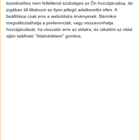
kezeléséhez nem feltétlenül szükséges az Ön hozzájárulása, de
jogában áll tiltakozni az ilyen jellegű adatkezelés ellen. A
Nekiütköztek a Suzukinak
beállításai csak erre a weboldalra érvényesek. Bármikor
megváltoztathatja a preferenciáit, vagy visszavonhatja
A rendelkezésre álló adatok szerint Suzuki típusú
hozzájárulását, ha visszatér erre az oldalra, és rákattint az oldal
személygépkocsi vezetője Ősi irányába akart
alján található "Adatvédelem" gombra.
haladni, amikor a mögötte közlekedő gépjármű
nekiütközött.
A sofőr és utasa sérült meg
A baleset során az elöl haladó autó sofőrje és
utasa sérült meg. Az ellátásuk idejére a
forgalmat a rendőrök lezárták, majd
forgalomirányítással engedték az arra haladókat.