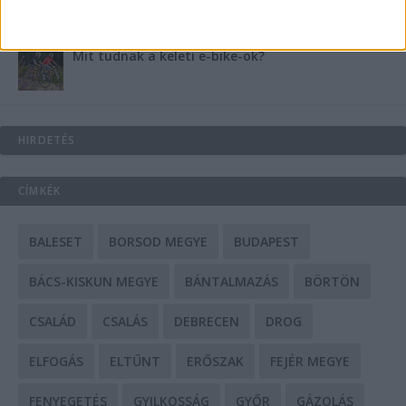
Mit tudnak a keleti e-bike-ok?
HIRDETÉS
CÍMKÉK
BALESET
BORSOD MEGYE
BUDAPEST
BÁCS-KISKUN MEGYE
BÁNTALMAZÁS
BÖRTÖN
CSALÁD
CSALÁS
DEBRECEN
DROG
ELFOGÁS
ELTŰNT
ERŐSZAK
FEJÉR MEGYE
FENYEGETÉS
GYILKOSSÁG
GYŐR
GÁZOLÁS