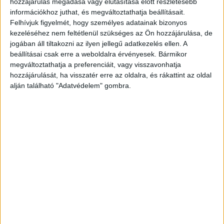
hozzájárulás megadása vagy elutasítása előtt részletesebb
információkhoz juthat, és megváltoztathatja beállításait.
Felhívjuk figyelmét, hogy személyes adatainak bizonyos
kezeléséhez nem feltétlenül szükséges az Ön hozzájárulása, de
jogában áll tiltakozni az ilyen jellegű adatkezelés ellen. A
beállításai csak erre a weboldalra érvényesek. Bármikor
megváltoztathatja a preferenciáit, vagy visszavonhatja
hozzájárulását, ha visszatér erre az oldalra, és rákattint az oldal
alján található "Adatvédelem" gombra.
Behatoltak a lakásába
A helyszínre rengeteg rendőr, mentős és tűzoltó
is érkezett, utóbbiak hatoltak be a férfi lakásába
egy tűzoltólétra segítségével, az ablakon
keresztül.