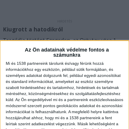
Kiugrott a hatodikról
Tragédia történt Szegeden, az Ortutay utca 1.
szám alatti panelháznál. A helyszínről származó
Az Ön adatainak védelme fontos a
számunkra
információk alapján azt esti órákban, egy 20-as,
Mi és 1538 partnereink tárolunk és/vagy férünk hozzá
30-as éveiben járó fiatalember ugrott ki az egyik
információkhoz egy eszközön, például sütik formájában, és
tízemeletes panelház hatodik emeleti erkélyéről.
személyes adatokat dolgozunk fel, például egyedi azonosítókat
és standard információkat, amelyeket az eszköz személyre
A férfi a zuhanás következtében életét vesztette.
szabott hirdetésekhez és tartalomhoz, hirdetések és tartalmak
A Kékvillogó.hu legfrissebb híreit ide kattintva
méréséhez, közönségmérésekhez és szolgáltatásfejlesztéshez
éred el!
küld.
Az Ön engedélyével mi és a partnereink eszközleolvasásos
módszerrel szerzett pontos geolokációs adatokat és azonosítási
információkat is felhasználhatunk. A megfelelő helyre kattintva
hozzájárulhat ahhoz, hogy mi és a 1538 partnereink a fent
leírtak szerint adatkezelést végezzünk. Másik lehetőségként a