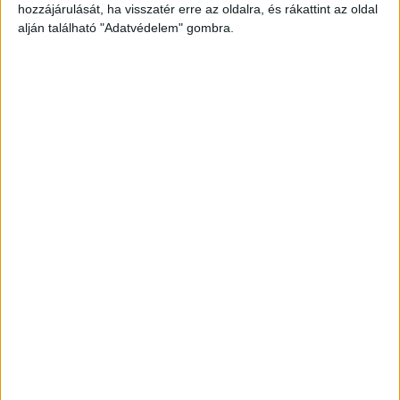
híreit ide kattintva éred el!
hozzájárulását, ha visszatér erre az oldalra, és rákattint az oldal
alján található "Adatvédelem" gombra.
Üldözőbe vette, majd fékezni kezdett
Folyamatosan dudálva üldözőbe vette. A nő