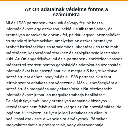
közlekedési balesetet, mert kérdőre akart
vonni egy nőt, aki szerinte bevágott elé a
Az Ön adatainak védelme fontos a
körforgalomba. A férfit az sem fogta
számunkra
vissza, hogy 6 éves gyermeke is vele
Mi és 1538 partnereink tárolunk és/vagy férünk hozzá
utazott.
információkhoz egy eszközön, például sütik formájában, és
személyes adatokat dolgozunk fel, például egyedi azonosítókat
és standard információkat, amelyeket az eszköz személyre
szabott hirdetésekhez és tartalomhoz, hirdetések és tartalmak
méréséhez, közönségmérésekhez és szolgáltatásfejlesztéshez
Vele utazott a 6 éves kisfia
küld.
Az Ön engedélyével mi és a partnereink eszközleolvasásos
módszerrel szerzett pontos geolokációs adatokat és azonosítási
2021. július 7-én, nem sokkal délután két óra után
információkat is felhasználhatunk. A megfelelő helyre kattintva
hozzájárulhat ahhoz, hogy mi és a 1538 partnereink a fent
egy férfi személygépkocsijával, Karcagon, a
leírtak szerint adatkezelést végezzünk. Másik lehetőségként a
városközpont felől a Deák körúton közlekedett. A
hozzájárulás megadása vagy elutasítása előtt részletesebb
információkhoz juthat, és megváltoztathatja beállításait.
jobb első ülésen, biztonsági gyermekülésben,
Felhívjuk figyelmét, hogy személyes adatainak bizonyos
vele utazott 6 éves kisfia is. A férfi úgy ítélte meg,
kezeléséhez nem feltétlenül szükséges az Ön hozzájárulása, de
hogy a körforgalomban elé behajtó nő nem
jogában áll tiltakozni az ilyen jellegű adatkezelés ellen. A
beállításai csak erre a weboldalra érvényesek. Bármikor
adott elsőbbséget.
A Kékvillogó.hu legfrissebb
megváltoztathatja a preferenciáit, vagy visszavonhatja