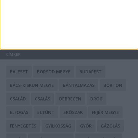
Mit tudnak a keleti e-bike-ok?
HIRDETÉS
CÍMKÉK
BALESET
BORSOD MEGYE
BUDAPEST
BÁCS-KISKUN MEGYE
BÁNTALMAZÁS
BÖRTÖN
CSALÁD
CSALÁS
DEBRECEN
DROG
ELFOGÁS
ELTŰNT
ERŐSZAK
FEJÉR MEGYE
FENYEGETÉS
GYILKOSSÁG
GYŐR
GÁZOLÁS