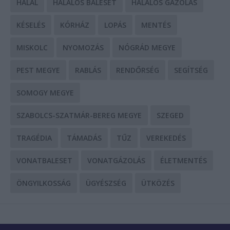
HALÁL
HALÁLOS BALESET
HALÁLOS GÁZOLÁS
KÉSELÉS
KÓRHÁZ
LOPÁS
MENTÉS
MISKOLC
NYOMOZÁS
NÓGRÁD MEGYE
PEST MEGYE
RABLÁS
RENDŐRSÉG
SEGÍTSÉG
SOMOGY MEGYE
SZABOLCS-SZATMÁR-BEREG MEGYE
SZEGED
TRAGÉDIA
TÁMADÁS
TŰZ
VEREKEDÉS
VONATBALESET
VONATGÁZOLÁS
ÉLETMENTÉS
ÖNGYILKOSSÁG
ÜGYÉSZSÉG
ÜTKÖZÉS