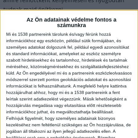
amire felnőttként kényelmesen és nyugodtan
tudnak majd építkezni.
Az Ön adatainak védelme fontos a
számunkra
Mai írásunkban annak járunk utána, miért is
Mi és 1538 partnereink tárolunk és/vagy férünk hozzá
könnyebb kicsiként nyelvet tanulni, és mit is ad a
információkhoz egy eszközön, például sütik formájában, és
nyelvek és a könyvek szeretete. Ha érdekel a
személyes adatokat dolgozunk fel, például egyedi azonosítókat
és standard információkat, amelyeket az eszköz személyre
téma, akkor mindenképpen tarts velünk!
szabott hirdetésekhez és tartalomhoz, hirdetések és tartalmak
méréséhez, közönségmérésekhez és szolgáltatásfejlesztéshez
A gyerek, aki olvas, olyan felnőtt lesz, aki
küld.
Az Ön engedélyével mi és a partnereink eszközleolvasásos
módszerrel szerzett pontos geolokációs adatokat és azonosítási
gondolkodik!
információkat is felhasználhatunk. A megfelelő helyre kattintva
hozzájárulhat ahhoz, hogy mi és a 1538 partnereink a fent
leírtak szerint adatkezelést végezzünk. Másik lehetőségként a
Persze az első években a gyermek képtelen saját
hozzájárulás megadása vagy elutasítása előtt részletesebb
magának olvasni, ám ha eleget olvasunk neki,
információkhoz juthat, és megváltoztathatja beállításait.
akkor a mindennapjai részévé válik az olvasás. Ez
Felhívjuk figyelmét, hogy személyes adatainak bizonyos
kezeléséhez nem feltétlenül szükséges az Ön hozzájárulása, de
hozza majd magával azt is, hogy az
Oxford
jogában áll tiltakozni az ilyen jellegű adatkezelés ellen. A
Corner Könyvesbolt gyerekkönyvei közül
beállításai csak erre a weboldalra érvényesek. Bármikor