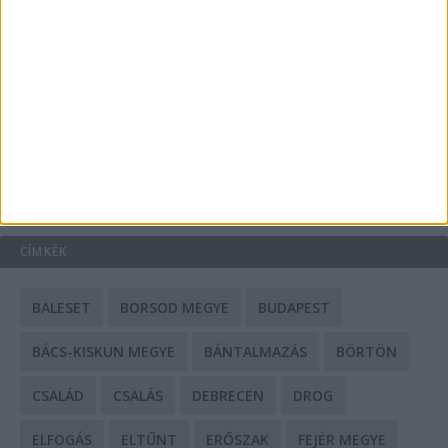
A csőbúvár szivattyúk: mit kell tudni róluk?
Mit tudnak a keleti e-bike-ok?
HIRDETÉS
CÍMKÉK
BALESET
BORSOD MEGYE
BUDAPEST
BÁCS-KISKUN MEGYE
BÁNTALMAZÁS
BÖRTÖN
CSALÁD
CSALÁS
DEBRECEN
DROG
ELFOGÁS
ELTŰNT
ERŐSZAK
FEJÉR MEGYE