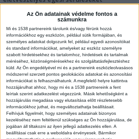
szenvedett.
Az Ön adatainak védelme fontos a
számunkra
Mi és 1538 partnereink tárolunk és/vagy férünk hozzá
információkhoz egy eszközön, például sütik formájában, és
Ívkisülés és fullasztó füst
személyes adatokat dolgozunk fel, például egyedi azonosítókat
és standard információkat, amelyeket az eszköz személyre
Az épület rekonstrukciós munkálataihoz
szabott hirdetésekhez és tartalomhoz, hirdetések és tartalmak
méréséhez, közönségmérésekhez és szolgáltatásfejlesztéshez
kapcsolódóan egy előre tervezett, áramszünettel
küld.
Az Ön engedélyével mi és a partnereink eszközleolvasásos
járó karbantartást végeztek a kivitelező
módszerrel szerzett pontos geolokációs adatokat és azonosítási
információkat is felhasználhatunk. A megfelelő helyre kattintva
szakemberei. A munkálatok közben azonban
hozzájárulhat ahhoz, hogy mi és a 1538 partnereink a fent
hirtelen elektromos zárlat keletkezett, amit egy
leírtak szerint adatkezelést végezzünk. Másik lehetőségként a
hatalmas erejű, robbanásszerű ívkisülés
hozzájárulás megadása vagy elutasítása előtt részletesebb
információkhoz juthat, és megváltoztathatja beállításait.
követett.
A Kékvillogó legfrissebb híreit ide
Felhívjuk figyelmét, hogy személyes adatainak bizonyos
kattintva éred el! A Facebookon már 342 ezernél
kezeléséhez nem feltétlenül szükséges az Ön hozzájárulása, de
jogában áll tiltakozni az ilyen jellegű adatkezelés ellen. A
is többen követnek minket.
beállításai csak erre a weboldalra érvényesek. Bármikor