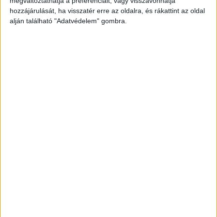
megváltoztathatja a preferenciáit, vagy visszavonhatja
hozzájárulását, ha visszatér erre az oldalra, és rákattint az oldal
alján található "Adatvédelem" gombra.
Lángra kaptak a kábelek
Az elektromos szekrényben a kábelek azonnal
lángra kaptak és teljesen elégtek. A detonációt
követő fojtogató füst miatt az intézmény