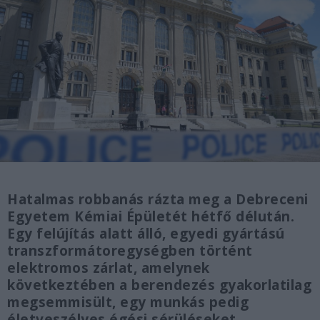
Hatalmas robbanás rázta meg a Debreceni
Egyetem Kémiai Épületét hétfő délután.
Egy felújítás alatt álló, egyedi gyártású
transzformátoregységben történt
elektromos zárlat, amelynek
következtében a berendezés gyakorlatilag
megsemmisült, egy munkás pedig
életveszélyes égési sérüléseket