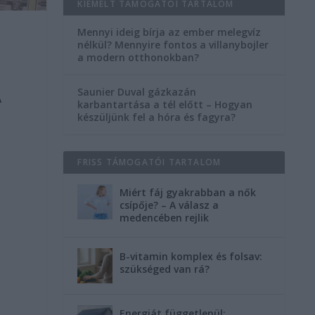
KIEMELT TÁMOGATÓI TARTALOM
Mennyi ideig bírja az ember melegvíz
nélkül? Mennyire fontos a villanybojler
a modern otthonokban?
Saunier Duval gázkazán
A
karbantartása a tél előtt – Hogyan
készüljünk fel a hóra és fagyra?
FRISS TÁMOGATÓI TARTALOM
Miért fáj gyakrabban a nők
csípője? – A válasz a
medencében rejlik
B-vitamin komplex és folsav:
szükséged van rá?
Energiát függetlenül: