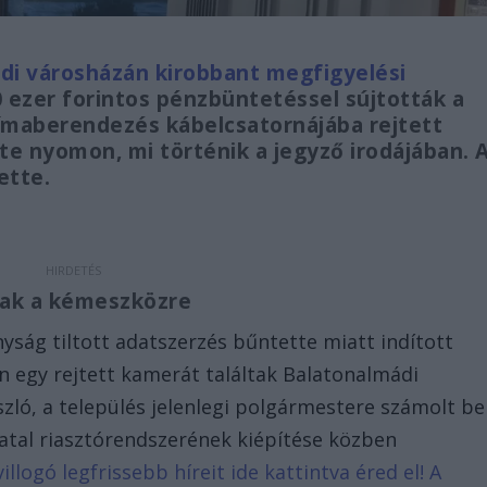
di városházán kirobbant megfigyelési
 ezer forintos pénzbüntetéssel sújtották a
klímaberendezés kábelcsatornájába rejtett
e nyomon, mi történik a jegyző irodájában. 
ette.
tak a kémeszközre
ság tiltott adatszerzés bűntette miatt indított
 egy rejtett kamerát találtak Balatonalmádi
szló, a település jelenlegi polgármestere számolt be
ivatal riasztórendszerének kiépítése közben
illogó legfrissebb híreit ide kattintva éred el! A