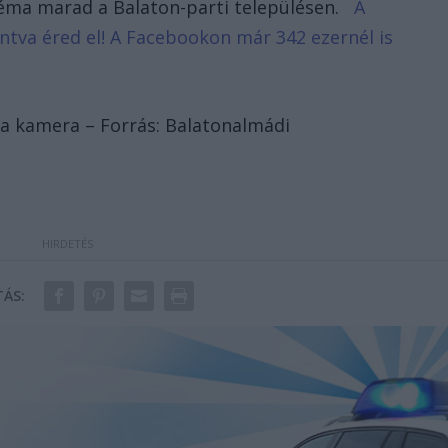
téma marad a Balaton-parti településen.
A
tintva éred el! A Facebookon már 342 ezernél is
ő a kamera – Forrás: Balatonalmádi
ÁS: