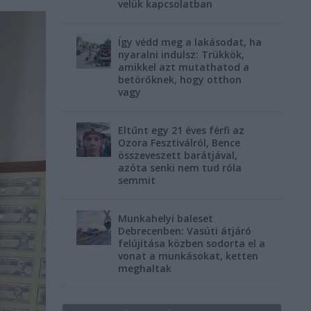
velük kapcsolatban
Így védd meg a lakásodat, ha
nyaralni indulsz: Trükkök,
amikkel azt mutathatod a
betörőknek, hogy otthon
vagy
Eltűnt egy 21 éves férfi az
Ozora Fesztiválról, Bence
összeveszett barátjával,
azóta senki nem tud róla
semmit
Munkahelyi baleset
Debrecenben: Vasúti átjáró
felújítása közben sodorta el a
vonat a munkásokat, ketten
meghaltak