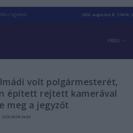
kra figyeltek...
2026. augusztus 8., 1:04:56
- 
FRISS
almádi volt polgármesterét,
 épített rejtett kamerával
te meg a jegyzőt
|
2026.06.09. kedd