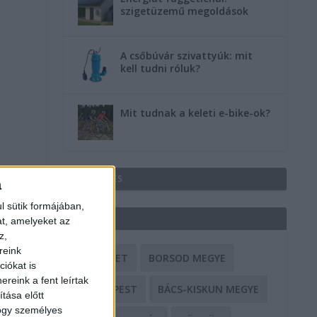
szigetüzemű megoldások
A csőbúvár szivattyúk: mit
kell tudni róluk?
Mit tudnak a keleti e-bike-ok?
HIRDETÉS
a
l sütik formájában,
CÍMKÉK
at, amelyeket az
z,
reink
BALESET
BORSOD MEGYE
iókat is
reink a fent leírtak
BUDAPEST
BÁCS-KISKUN MEGYE
tása előtt
hogy személyes