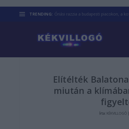
TRENDING:
Óriási razzia a budapesti piacokon, a kofá
Elítélték Balaton
miután a klímában
figyel
Írta:
KÉKVILLOGÓ