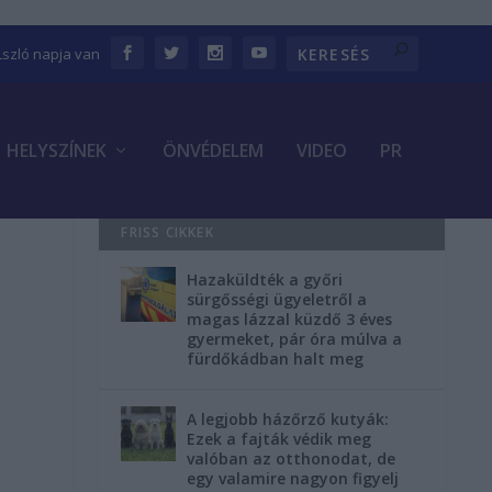
Lszló napja van
HELYSZÍNEK
ÖNVÉDELEM
VIDEO
PR
FRISS CIKKEK
Hazaküldték a győri
sürgősségi ügyeletről a
magas lázzal küzdő 3 éves
gyermeket, pár óra múlva a
fürdőkádban halt meg
A legjobb házőrző kutyák:
Ezek a fajták védik meg
valóban az otthonodat, de
egy valamire nagyon figyelj