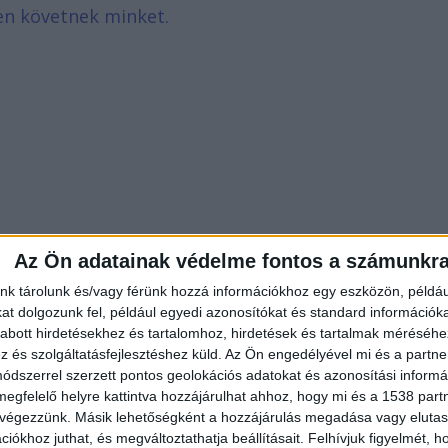
en követnek minket.
Az Ön adatainak védelme fontos a számunkr
nk tárolunk és/vagy férünk hozzá információkhoz egy eszközön, példáu
t dolgozunk fel, például egyedi azonosítókat és standard információk
abott hirdetésekhez és tartalomhoz, hirdetések és tartalmak méréséhe
és szolgáltatásfejlesztéshez küld.
Az Ön engedélyével mi és a partne
dszerrel szerzett pontos geolokációs adatokat és azonosítási informác
r
megfelelő helyre kattintva hozzájárulhat ahhoz, hogy mi és a 1538 partne
 végezzünk. Másik lehetőségként a hozzájárulás megadása vagy elutasí
e, így folyamatosan biztosította a hálózati
iókhoz juthat, és megváltoztathatja beállításait.
Felhívjuk figyelmét, 