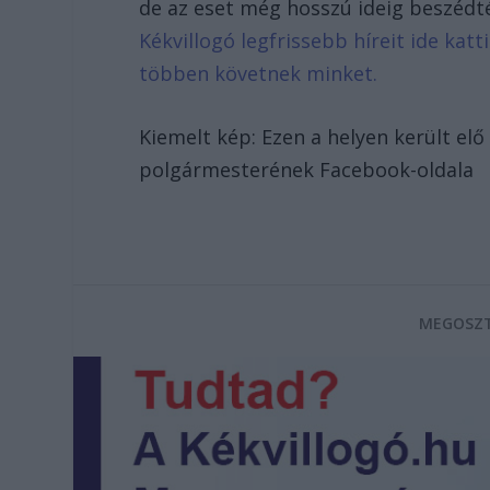
de az eset még hosszú ideig beszéd
Kékvillogó legfrissebb híreit ide kat
többen követnek minket.
Kiemelt kép: Ezen a helyen került el
polgármesterének Facebook-oldala
MEGOSZT