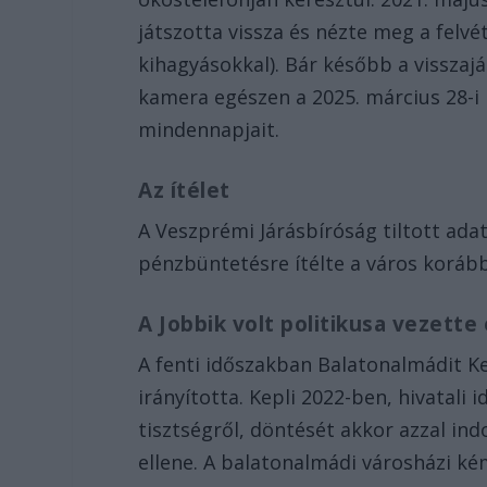
játszotta vissza és nézte meg a felv
kihagyásokkal). Bár később a visszaj
kamera egészen a 2025. március 28-i 
mindennapjait.
Az ítélet
A Veszprémi Járásbíróság tiltott ada
pénzbüntetésre ítélte a város korább
A Jobbik volt politikusa vezette
A fenti időszakban Balatonalmádit Ke
irányította. Kepli 2022-ben, hivatali 
tisztségről, döntését akkor azzal in
ellene. A balatonalmádi városházi kém