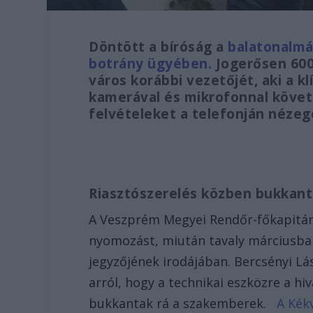
Döntött a bíróság a
balatonalmá
botrány ügyében.
Jogerősen 600
város korábbi vezetőjét, aki a 
kamerával és mikrofonnal követt
felvételeket a telefonján nézeg
Riasztószerelés közben bukkan
A Veszprém Megyei Rendőr-főkapitány
nyomozást, miután tavaly márciusban
jegyzőjének irodájában. Bercsényi Lá
arról, hogy a technikai eszközre a h
bukkantak rá a szakemberek.
A Kékv