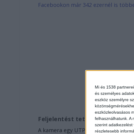
Facebookon már 342 ezernél is több
Mi és 1538 partnerei
és személyes adatoka
eszköz személyre sz
közönségmérésekhez 
eszközleolvasásos mó
Feljelentést tett a polgármeste
felhasználhatunk. A 
szerint adatkezelést
A kamera egy UTP-kábelre volt rákötv
részletesebb informác