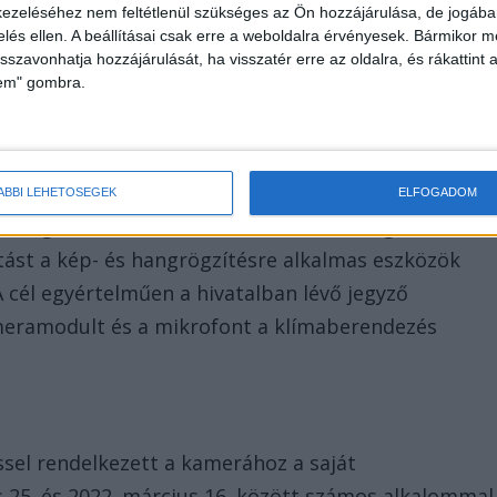
ezeléséhez nem feltétlenül szükséges az Ön hozzájárulása, de jogában 
után azonnal feljelentést tett, a rendőrség pedig
zelés ellen. A beállításai csak erre a weboldalra érvényesek. Bármikor m
egyik korábbi vezetőjét.
isszavonhatja hozzájárulását, ha visszatér erre az oldalra, és rákattint a
lem" gombra.
t
ÁBBI LEHETŐSÉGEK
ELFOGADOM
tővégzése szerint a volt városvezető még
ítást a kép- és hangrögzítésre alkalmas eszközök
A cél egyértelműen a hivatalban lévő jegyző
kameramodult és a mikrofont a klímaberendezés
ssel rendelkezett a kamerához a saját
s 25. és 2022. március 16. között számos alkalommal