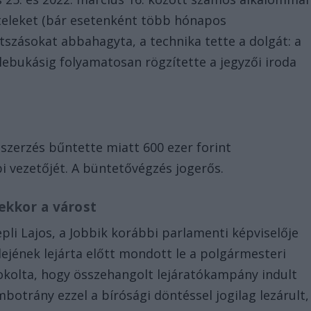
ételeket (bár esetenként több hónapos
átszásokat abbahagyta, a technika tette a dolgát: a
lebukásig folyamatosan rögzítette a jegyzői iroda
tszerzés bűntette miatt 600 ezer forint
i vezetőjét. A büntetővégzés jogerős.
 ekkor a várost
pli Lajos, a Jobbik korábbi parlamenti képviselője
idejének lejárta előtt mondott le a polgármesteri
dokolta, hogy összehangolt lejáratókampány indult
botrány ezzel a bírósági döntéssel jogilag lezárult,