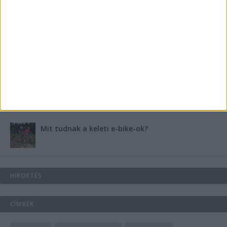
B-vitamin komplex és folsav: szükséged van rá?
Energiát függetlenül: szigetüzemű megoldások
A csőbúvár szivattyúk: mit kell tudni róluk?
Mit tudnak a keleti e-bike-ok?
HIRDETÉS
CÍMKÉK