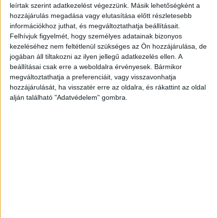
leírtak szerint adatkezelést végezzünk. Másik lehetőségként a
hozzájárulás megadása vagy elutasítása előtt részletesebb
információkhoz juthat, és megváltoztathatja beállításait.
Felhívjuk figyelmét, hogy személyes adatainak bizonyos
kezeléséhez nem feltétlenül szükséges az Ön hozzájárulása, de
jogában áll tiltakozni az ilyen jellegű adatkezelés ellen. A
beállításai csak erre a weboldalra érvényesek. Bármikor
megváltoztathatja a preferenciáit, vagy visszavonhatja
hozzájárulását, ha visszatér erre az oldalra, és rákattint az oldal
alján található "Adatvédelem" gombra.
Rögvest lelépett
Azonnal beteget jelentett, majd hazautazott az
élettársához. Sajónémetiben a fémkazetták
tartalmának katalogizálása után a lejárt
forintokból közel kétmillió forintot beváltottak,
amiből mobiltelefonokat, kanapét, és autót is
vásárolt a pár.