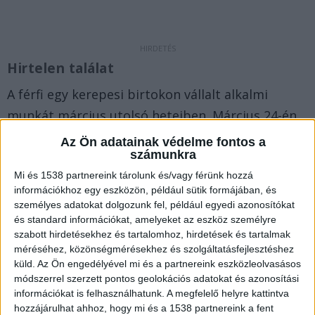
Hirtelen találat
A férfi egy kerepesi birtokon vállalt alkalmi
munkát március utolsó heteiben. Március 24-én
azonban váratlan felfedezést tett. A porta
Az Ön adatainak védelme fontos a
számunkra
területén a földből kiásott két pénzkazettát,
Mi és 1538 partnereink tárolunk és/vagy férünk hozzá
amelyekben ékszerek, illetve régi, forgalomból
információkhoz egy eszközön, például sütik formájában, és
kivont pénz volt.
A Kékvillogó.hu legfrissebb
személyes adatokat dolgozunk fel, például egyedi azonosítókat
híreit ide kattintva éred el!
és standard információkat, amelyeket az eszköz személyre
szabott hirdetésekhez és tartalomhoz, hirdetések és tartalmak
méréséhez, közönségmérésekhez és szolgáltatásfejlesztéshez
küld.
Az Ön engedélyével mi és a partnereink eszközleolvasásos
módszerrel szerzett pontos geolokációs adatokat és azonosítási
információkat is felhasználhatunk. A megfelelő helyre kattintva
hozzájárulhat ahhoz, hogy mi és a 1538 partnereink a fent