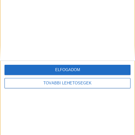
Mobiltelefonra is futotta
ELFOGADOM
TOVÁBBI LEHETŐSÉGEK
A zsákmányból vett autó