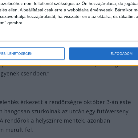
ezeléséhez nem feltétlenül szükséges az Ön hozzájárulása, de jogában 
mezőnye, szombat éjjel érkeztek a településre. Nóriék
zelés ellen. A beállításai csak erre a weboldalra érvényesek. Bármikor m
tapssal biztatni a sportolókat” – árulta el a Blikkne
isszavonhatja hozzájárulását, ha visszatér erre az oldalra, és rákattint a
lem" gombra.
 már alig vannak lakók, a többség hazaköltözött a
ÁBBI LEHETŐSÉGEK
ELFOGADOM
 tapsolás. A rendőrök kedvesek voltak, de megkérték 
egyenek csendben.”
elentés érkezett a rendőrségre október 3-án este
n hangosan szurkolnak az utcán egy futóverseny
. A rendőrök a helyszínre mentek, azonban
 merült fel.