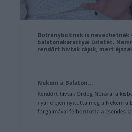
Botrányboltnak is nevezhetnék Ö
balatonakarattyai üzletét. Nemr
rendőrt hívtak rájuk, mert éjsz
Nekem a Balaton…
Rendőrt hívtak Ördög Nórára a kisbol
nyár elején nyitotta meg a Nekem a 
forgalmával felborította a csendes 