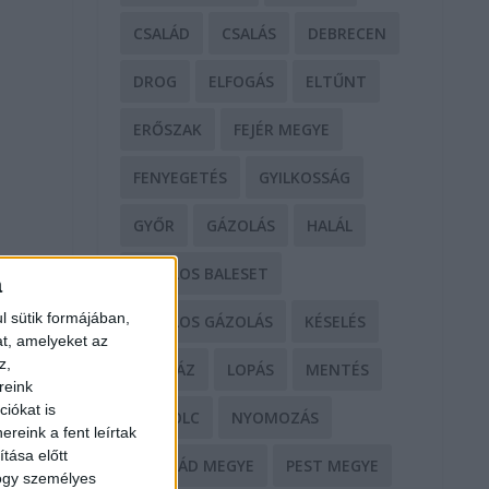
CSALÁD
CSALÁS
DEBRECEN
DROG
ELFOGÁS
ELTŰNT
ERŐSZAK
FEJÉR MEGYE
FENYEGETÉS
GYILKOSSÁG
GYŐR
GÁZOLÁS
HALÁL
HALÁLOS BALESET
a
l sütik formájában,
HALÁLOS GÁZOLÁS
KÉSELÉS
at, amelyeket az
z,
KÓRHÁZ
LOPÁS
MENTÉS
reink
iókat is
MISKOLC
NYOMOZÁS
reink a fent leírtak
tása előtt
NÓGRÁD MEGYE
PEST MEGYE
hogy személyes