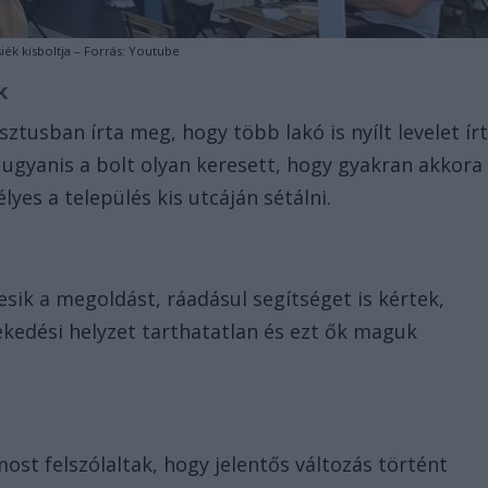
iék kisboltja – Forrás: Youtube
k
ztusban írta meg, hogy több lakó is nyílt levelet ír
, ugyanis a bolt olyan keresett, hogy gyakran akkora
lyes a település kis utcáján sétálni.
resik a megoldást, ráadásul segítséget is kértek,
lekedési helyzet tarthatatlan és ezt ők maguk
ost felszólaltak, hogy jelentős változás történt