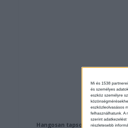
Mi és 1538 partnerei
és személyes adatoka
eszköz személyre sz
közönségmérésekhez 
eszközleolvasásos mó
felhasználhatunk. A 
szerint adatkezelést
Hangosan tapsoltak
részletesebb informác