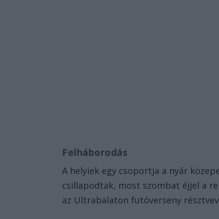
Felháborodás
A helyiek egy csoportja a nyár közep
csillapodtak, most szombat éjjel a r
az Ultrabalaton futóverseny résztvev