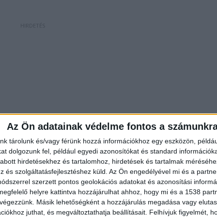
Az Ön adatainak védelme fontos a számunkr
nk tárolunk és/vagy férünk hozzá információkhoz egy eszközön, példáu
t dolgozunk fel, például egyedi azonosítókat és standard információk
abott hirdetésekhez és tartalomhoz, hirdetések és tartalmak méréséhe
és szolgáltatásfejlesztéshez küld.
Az Ön engedélyével mi és a partne
dszerrel szerzett pontos geolokációs adatokat és azonosítási informác
megfelelő helyre kattintva hozzájárulhat ahhoz, hogy mi és a 1538 partne
 végezzünk. Másik lehetőségként a hozzájárulás megadása vagy elutasí
iókhoz juthat, és megváltoztathatja beállításait.
Felhívjuk figyelmét, 