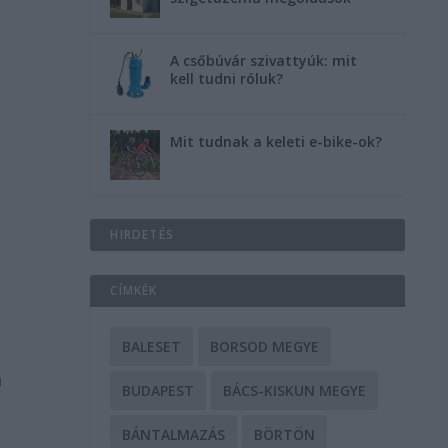
A csőbúvár szivattyúk: mit
kell tudni róluk?
Mit tudnak a keleti e-bike-ok?
HIRDETÉS
CÍMKÉK
BALESET
BORSOD MEGYE
a
BUDAPEST
BÁCS-KISKUN MEGYE
BÁNTALMAZÁS
BÖRTÖN