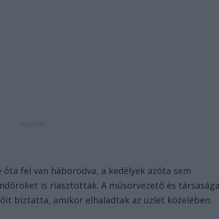
e óta fel van háborodva, a kedélyek azóta sem
endőröket is riasztották. A műsorvezető és társaság
őit biztatta, amikor elhaladtak az üzlet közelében.