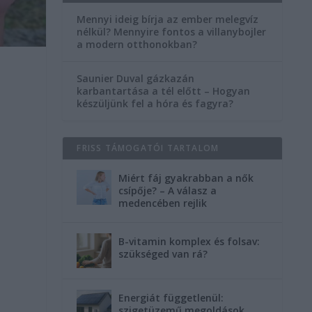
Mennyi ideig bírja az ember melegvíz
nélkül? Mennyire fontos a villanybojler
a modern otthonokban?
Saunier Duval gázkazán
karbantartása a tél előtt – Hogyan
készüljünk fel a hóra és fagyra?
FRISS TÁMOGATÓI TARTALOM
Miért fáj gyakrabban a nők
csípője? – A válasz a
medencében rejlik
B-vitamin komplex és folsav:
szükséged van rá?
Energiát függetlenül:
szigetüzemű megoldások