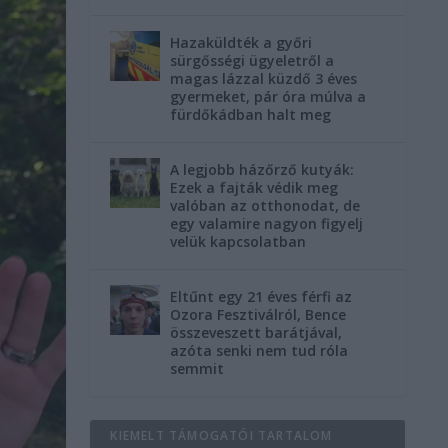
Hazaküldték a győri
sürgősségi ügyeletről a
magas lázzal küzdő 3 éves
gyermeket, pár óra múlva a
fürdőkádban halt meg
A legjobb házőrző kutyák:
Ezek a fajták védik meg
valóban az otthonodat, de
egy valamire nagyon figyelj
velük kapcsolatban
Eltűnt egy 21 éves férfi az
Ozora Fesztiválról, Bence
összeveszett barátjával,
azóta senki nem tud róla
semmit
KIEMELT TÁMOGATÓI TARTALOM