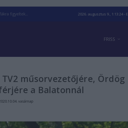
kra figyeltek...
2026. augusztus 9., 1:13:25
- 
FRISS
a TV2 műsorvezetőjére, Ördög
férjére a Balatonnál
2020.10.04. vasárnap