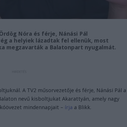
rdög Nóra és férje, Nánási Pál
ég a helyiek lázadtak fel ellenük, most
aka megzavarták a Balatonpart nyugalmát.
tjuknál. A TV2 műsorvezetője és férje, Nánási Pál a
Balaton nevű kisboltjukat Akarattyán, amely nagy
lakóövezet mindennapjait –
írja
a Blikk.