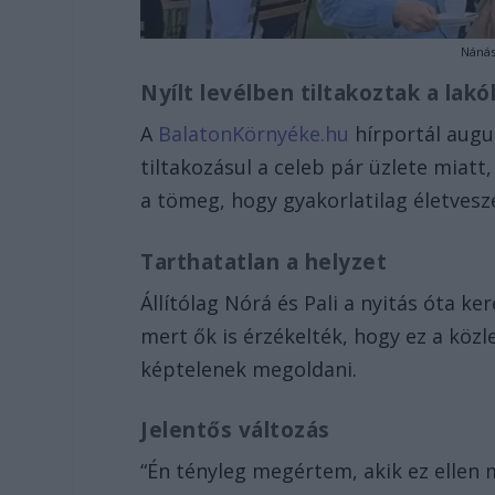
Nánás
Nyílt levélben tiltakoztak a lakó
A
BalatonKörnyéke.hu
hírportál augus
tiltakozásul a celeb pár üzlete miatt
a tömeg, hogy gyakorlatilag életveszé
Tarthatatlan a helyzet
Állítólag Nórá és Pali a nyitás óta ke
mert ők is érzékelték, hogy ez a köz
képtelenek megoldani.
Jelentős változás
“Én tényleg megértem, akik ez ellen m