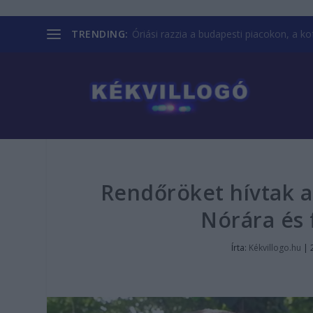
TRENDING:
Óriási razzia a budapesti piacokon, a kofá
Rendőröket hívtak 
Nórára és 
Írta:
Kékvillogo.hu
|