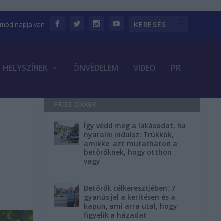
Emőd napja van
HELYSZÍNEK
ÖNVÉDELEM
VIDEO
PR
FRISS CIKKEK
Így védd meg a lakásodat, ha
nyaralni indulsz: Trükkök,
amikkel azt mutathatod a
betörőknek, hogy otthon
vagy
Betörők célkeresztjében: 7
gyanús jel a kerítésen és a
kapun, ami arra utal, hogy
figyelik a házadat