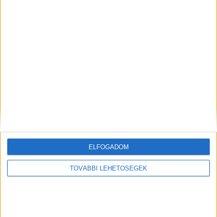
Kiemelt kép: nyomozók a Perint patak partján. –
Forrás: 112press
MEGOSZTÁS:
ELFOGADOM
TOVÁBBI LEHETŐSÉGEK