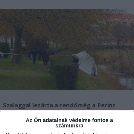
Szalaggal lezárta a rendőrség a Perint
patak mellett futó kerékpárutat a
szombathelyi Körmendi úton, a Penny
Az Ön adatainak védelme fontos a
számunkra
áruház magasságában, 2025. február 11-