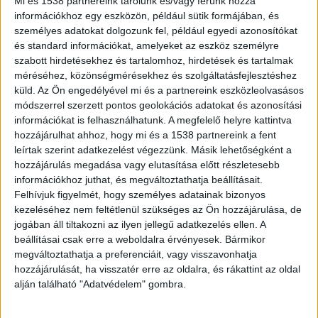
én, délelőtt. A
112press azt írja
, hogy egy
Mi és 1538 partnereink tárolunk és/vagy férünk hozzá
2000-es, azaz majdnem 25 évvel ezelőtti
információkhoz egy eszközön, például sütik formájában, és
emberölés áldozatát keresték. A Vas
személyes adatokat dolgozunk fel, például egyedi azonosítókat
és standard információkat, amelyeket az eszköz személyre
vármegyei nyomozók mellett a Nemzeti
szabott hirdetésekhez és tartalomhoz, hirdetések és tartalmak
Nyomozóiroda munkatársai is dolgoztak a
méréséhez, közönségmérésekhez és szolgáltatásfejlesztéshez
helyszínen.
küld.
Az Ön engedélyével mi és a partnereink eszközleolvasásos
módszerrel szerzett pontos geolokációs adatokat és azonosítási
információkat is felhasználhatunk. A megfelelő helyre kattintva
hozzájárulhat ahhoz, hogy mi és a 1538 partnereink a fent
leírtak szerint adatkezelést végezzünk. Másik lehetőségként a
Ásni kezdtek a nyomozók
hozzájárulás megadása vagy elutasítása előtt részletesebb
információkhoz juthat, és megváltoztathatja beállításait.
A területet drónnal és talajradarral is vizsgálták,
Felhívjuk figyelmét, hogy személyes adatainak bizonyos
kezeléséhez nem feltétlenül szükséges az Ön hozzájárulása, de
majd egy sátrat húztak a kutatási terület fölé,
jogában áll tiltakozni az ilyen jellegű adatkezelés ellen. A
ahol ásni kezdtek. Egy általános iskola ablakai
beállításai csak erre a weboldalra érvényesek. Bármikor
pont arra a partszakaszra néznek, ezért erre is
megváltoztathatja a preferenciáit, vagy visszavonhatja
hozzájárulását, ha visszatér erre az oldalra, és rákattint az oldal
ügyelniük kellett a rendőröknek. A hírportál úgy
alján található "Adatvédelem" gombra.
tudja, hogy ezúttal sem találtak holttestet.
A