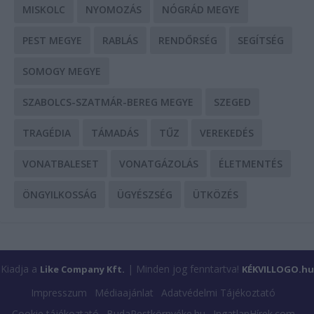
MISKOLC
NYOMOZÁS
NÓGRÁD MEGYE
PEST MEGYE
RABLÁS
RENDŐRSÉG
SEGÍTSÉG
SOMOGY MEGYE
SZABOLCS-SZATMÁR-BEREG MEGYE
SZEGED
TRAGÉDIA
TÁMADÁS
TŰZ
VEREKEDÉS
VONATBALESET
VONATGÁZOLÁS
ÉLETMENTÉS
ÖNGYILKOSSÁG
ÜGYÉSZSÉG
ÜTKÖZÉS
Kiadja a
| Minden jog fenntartva!
Like Company Kft.
KÉKVILLOGO.hu
Impresszum
Médiaajánlat
Adatvédelmi Tájékoztató
Cookie tájékoztató
BudaPestkörnyéke.hu
IngatlanHírek.com