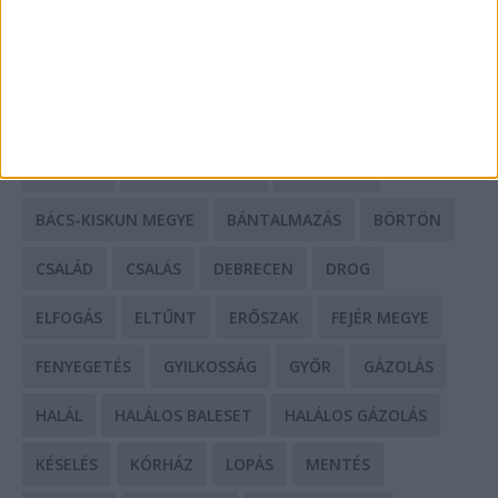
HIRDETÉS
CÍMKÉK
BALESET
BORSOD MEGYE
BUDAPEST
BÁCS-KISKUN MEGYE
BÁNTALMAZÁS
BÖRTÖN
CSALÁD
CSALÁS
DEBRECEN
DROG
ELFOGÁS
ELTŰNT
ERŐSZAK
FEJÉR MEGYE
FENYEGETÉS
GYILKOSSÁG
GYŐR
GÁZOLÁS
HALÁL
HALÁLOS BALESET
HALÁLOS GÁZOLÁS
KÉSELÉS
KÓRHÁZ
LOPÁS
MENTÉS