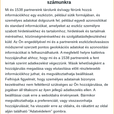
számunkra
Mi és 1538 partnereink tárolunk és/vagy férünk hozzá
Tűz a vasúti kocsin
információkhoz egy eszközön, például sütik formájában, és
személyes adatokat dolgozunk fel, például egyedi azonosítókat
A karácsonyi ünnepek előtt néhány nappal tett
és standard információkat, amelyeket az eszköz személyre
feljelentést a MÁV Zrt., miután a Nagykanizsáról
szabott hirdetésekhez és tartalomhoz, hirdetések és tartalmak
Dombóvárra tartó vonat egyik kocsijának üléseit
méréséhez, közönségmérésekhez és szolgáltatásfejlesztéshez
küld.
Az Ön engedélyével mi és a partnereink eszközleolvasásos
valaki felgyújtotta.A Dombóvári
módszerrel szerzett pontos geolokációs adatokat és azonosítási
Rendőrkapitányságon rongálás miatt kezdtek
információkat is felhasználhatunk. A megfelelő helyre kattintva
hozzájárulhat ahhoz, hogy mi és a 1538 partnereink a fent
nyomozni, és számos bizonyítékot gyűjtöttek
leírtak szerint adatkezelést végezzünk. Másik lehetőségként a
össze. Ennek eredményeként a látókörükbe
hozzájárulás megadása vagy elutasítása előtt részletesebb
információkhoz juthat, és megváltoztathatja beállításait.
került egy segesdi fiatal, aki összefüggésbe
Felhívjuk figyelmét, hogy személyes adatainak bizonyos
hozható a bűncselekmény elkövetésével.
A
kezeléséhez nem feltétlenül szükséges az Ön hozzájárulása, de
Kékvillogó legfrissebb híreit ide kattintva éred el!
jogában áll tiltakozni az ilyen jellegű adatkezelés ellen. A
beállításai csak erre a weboldalra érvényesek. Bármikor
A Facebookon már 341 ezernél is többen
megváltoztathatja a preferenciáit, vagy visszavonhatja
követnek minket.
hozzájárulását, ha visszatér erre az oldalra, és rákattint az oldal
alján található "Adatvédelem" gombra.