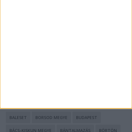
Energiát függetlenül: szigetüzemű megoldások
A csőbúvár szivattyúk: mit kell tudni róluk?
Mit tudnak a keleti e-bike-ok?
HIRDETÉS
CÍMKÉK
BALESET
BORSOD MEGYE
BUDAPEST
BÁCS-KISKUN MEGYE
BÁNTALMAZÁS
BÖRTÖN