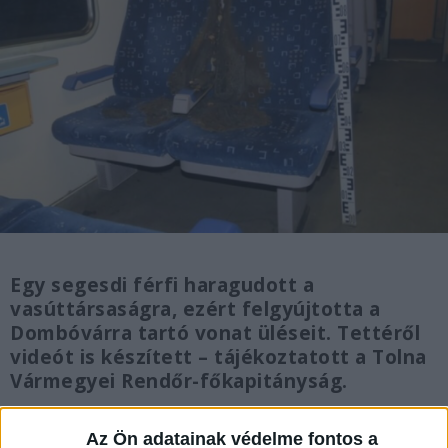
Egy segesdi férfi haragudott a
vasúttársaságra, ezért felgyújtotta a
Dombóvárra tartó vonat üléseit. Tettéről
videót is készített – tájékoztatott a Tolna
Vármegyei Rendőr-főkapitányság.
Az Ön adatainak védelme fontos a