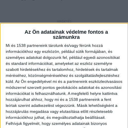
Megölte a lányt
Az Ön adatainak védelme fontos a
számunkra
A gávavencsellői férfi a vád szerint tavaly
Mi és 1538 partnereink tárolunk és/vagy férünk hozzá
szeptemberben Tiszarádról a nyíregyházi
információkhoz egy eszközön, például sütik formájában, és
kórházba kísérte a szállásadója 12 éves
személyes adatokat dolgozunk fel, például egyedi azonosítókat
és standard információkat, amelyeket az eszköz személyre
kislányát. Nyíregyháza utcáin sétálva jutottak el a
szabott hirdetésekhez és tartalomhoz, hirdetések és tartalmak
Kalevala sétánynál egy erdős területre, ahol
méréséhez, közönségmérésekhez és szolgáltatásfejlesztéshez
küld.
Az Ön engedélyével mi és a partnereink eszközleolvasásos
közösültek, majd azon vesztek össze, hogy a lány
módszerrel szerzett pontos geolokációs adatokat és azonosítási
meg akarta tartani a férfi gyermekét. B. D. dühbe
információkat is felhasználhatunk. A megfelelő helyre kattintva
gurult, megütötte a lányt, majd egy
hozzájárulhat ahhoz, hogy mi és a 1538 partnereink a fent
leírtak szerint adatkezelést végezzünk. Másik lehetőségként a
ruhadarabbal megfojtotta és a holttestét
hozzájárulás megadása vagy elutasítása előtt részletesebb
otthagyta.
A Kékvillogó legfrissebb híreit ide
információkhoz juthat, és megváltoztathatja beállításait.
Felhívjuk figyelmét, hogy személyes adatainak bizonyos
kattintva éred el! A Facebookon már 342 ezernél