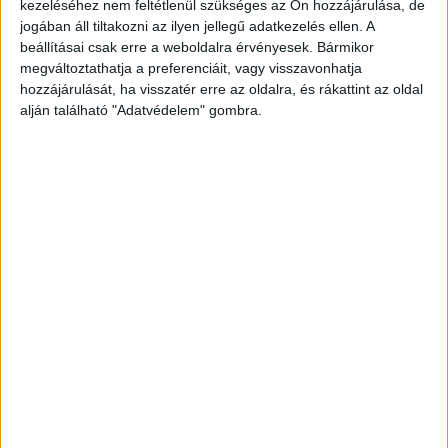
kezeléséhez nem feltétlenül szükséges az Ön hozzájárulása, de
is többen követnek minket.
jogában áll tiltakozni az ilyen jellegű adatkezelés ellen. A
beállításai csak erre a weboldalra érvényesek. Bármikor
megváltoztathatja a preferenciáit, vagy visszavonhatja
hozzájárulását, ha visszatér erre az oldalra, és rákattint az oldal
alján található "Adatvédelem" gombra.
Rendszeresen lefeküdt a kislánnyal
Amikor dr. Mészáros Attila főügyészségi ügyész a