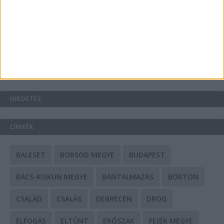
A csőbúvár szivattyúk: mit kell tudni róluk?
Mit tudnak a keleti e-bike-ok?
HIRDETÉS
CÍMKÉK
BALESET
BORSOD MEGYE
BUDAPEST
BÁCS-KISKUN MEGYE
BÁNTALMAZÁS
BÖRTÖN
CSALÁD
CSALÁS
DEBRECEN
DROG
ELFOGÁS
ELTŰNT
ERŐSZAK
FEJÉR MEGYE