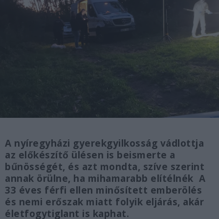
A nyíregyházi gyerekgyilkosság vádlottja
az előkészítő ülésen is beismerte a
bűnösségét, és azt mondta, szíve szerint
annak örülne, ha mihamarabb elítélnék A
33 éves férfi ellen minősített emberölés
és nemi erőszak miatt folyik eljárás, akár
életfogytiglant is kaphat.