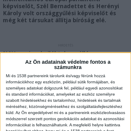
képviselőt, Szél Bernadettet és Herényi
Károly volt országgyűlési képviselőt és
még két társukat állítja bíróság elé.
NAV razzia a hajléktalanszállón
Az Ön adatainak védelme fontos a
A lelkészt és a volt politikusokat sért állítják
számunkra
bíróság elő, mert a NAV-osok előre be nem
Mi és 1538 partnereink tárolunk és/vagy férünk hozzá
jelentett házkutatást tartottak az Iványi által
információkhoz egy eszközön, például sütik formájában, és
személyes adatokat dolgozunk fel, például egyedi azonosítókat
vezetett Oltalom Karitatív Egyesület Dankó utcai
és standard információkat, amelyeket az eszköz személyre
székházában, amit a vádhatóság szerint
szabott hirdetésekhez és tartalomhoz, hirdetések és tartalmak
méréséhez, közönségmérésekhez és szolgáltatásfejlesztéshez
erőszakkal próbálta megakadályozni Iványi a
küld.
Az Ön engedélyével mi és a partnereink eszközleolvasásos
társaival.
A Kékvillogó legfrissebb híreit ide
módszerrel szerzett pontos geolokációs adatokat és azonosítási
kattintva éred el! A Facebookon már 342 ezernél
információkat is felhasználhatunk. A megfelelő helyre kattintva
hozzájárulhat ahhoz, hogy mi és a 1538 partnereink a fent