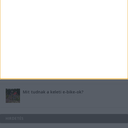
medencében rejlik
B-vitamin komplex és folsav: szükséged van rá?
Energiát függetlenül: szigetüzemű megoldások
A csőbúvár szivattyúk: mit kell tudni róluk?
Mit tudnak a keleti e-bike-ok?
HIRDETÉS