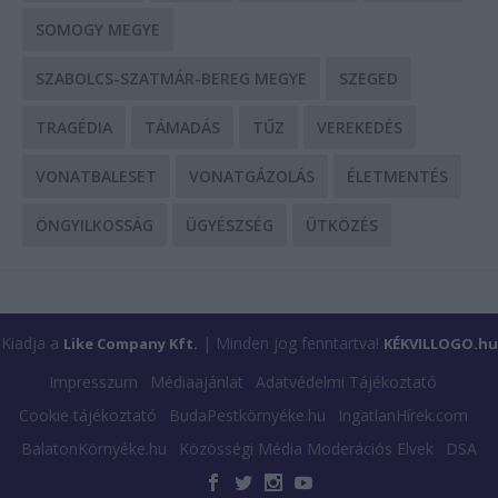
SOMOGY MEGYE
SZABOLCS-SZATMÁR-BEREG MEGYE
SZEGED
TRAGÉDIA
TÁMADÁS
TŰZ
VEREKEDÉS
VONATBALESET
VONATGÁZOLÁS
ÉLETMENTÉS
ÖNGYILKOSSÁG
ÜGYÉSZSÉG
ÜTKÖZÉS
Kiadja a
| Minden jog fenntartva!
Like Company Kft.
KÉKVILLOGO.hu
Impresszum
Médiaajánlat
Adatvédelmi Tájékoztató
Cookie tájékoztató
BudaPestkörnyéke.hu
IngatlanHírek.com
BalatonKörnyéke.hu
Közösségi Média Moderációs Elvek
DSA