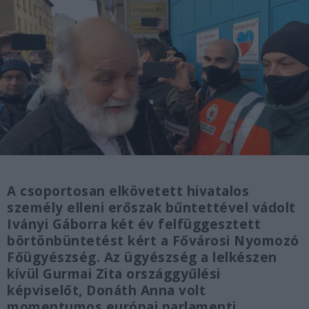
A csoportosan elkövetett hivatalos
személy elleni erőszak bűntettével vádolt
Iványi Gáborra két év felfüggesztett
börtönbüntetést kért a Fővárosi Nyomozó
Főügyészség. Az ügyészség a lelkészen
kívül Gurmai Zita országgyűlési
képviselőt, Donáth Anna volt
momentumos európai parlamenti