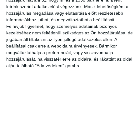
is többen követnek minket.
leírtak szerint adatkezelést végezzünk. Másik lehetőségként a
hozzájárulás megadása vagy elutasítása előtt részletesebb
információkhoz juthat, és megváltoztathatja beállításait.
Felhívjuk figyelmét, hogy személyes adatainak bizonyos
kezeléséhez nem feltétlenül szükséges az Ön hozzájárulása, de
jogában áll tiltakozni az ilyen jellegű adatkezelés ellen. A
beállításai csak erre a weboldalra érvényesek. Bármikor
megváltoztathatja a preferenciáit, vagy visszavonhatja
hozzájárulását, ha visszatér erre az oldalra, és rákattint az oldal
alján található "Adatvédelem" gombra.
Börtönre ítélhetik őket
Iványi Gábort csoportosan elkövetett hivatalos