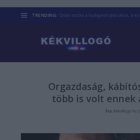
TRENDING:
Óriási razzia a budapesti piacokon, a kofá
Orgazdaság, kábítós
több is volt ennek
Írta:
Kékvillogo.hu