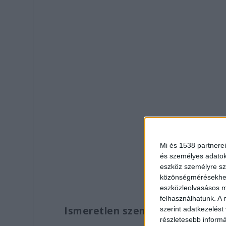
Mi és 1538 partnerei
A KékVillogó le
és személyes adatoka
eszköz személyre sz
közönségmérésekhez 
eszközleolvasásos mó
felhasználhatunk. A 
Ismeretlen személy volt a segí
szerint adatkezelést
részletesebb informác