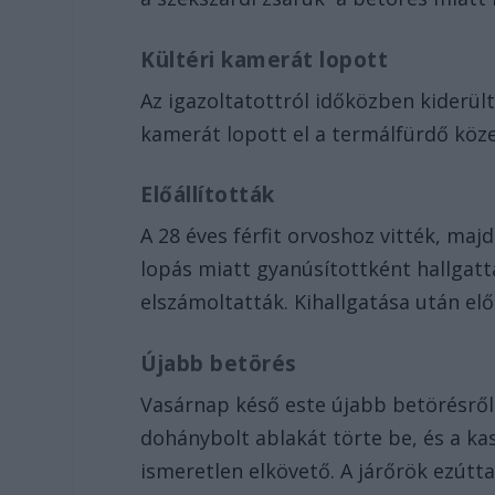
Kültéri kamerát lopott
Az igazoltatottról időközben kiderül
kamerát lopott el a termálfürdő közel
Előállították
A 28 éves férfit orvoshoz vitték, maj
lopás miatt gyanúsítottként hallgattá
elszámoltatták. Kihallgatása után e
Újabb betörés
Vasárnap késő este újabb betörésről 
dohánybolt ablakát törte be, és a ka
ismeretlen elkövető. A járőrök ezútta