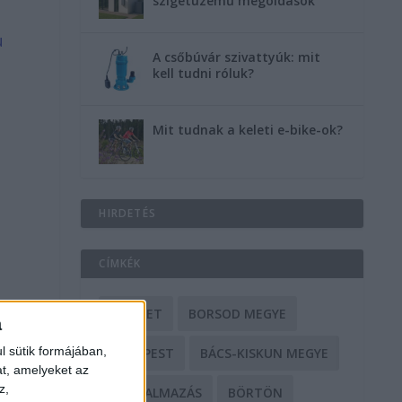
szigetüzemű megoldások
u
A csőbúvár szivattyúk: mit
kell tudni róluk?
Mit tudnak a keleti e-bike-ok?
HIRDETÉS
CÍMKÉK
BALESET
BORSOD MEGYE
a
l sütik formájában,
BUDAPEST
BÁCS-KISKUN MEGYE
at, amelyeket az
z,
BÁNTALMAZÁS
BÖRTÖN