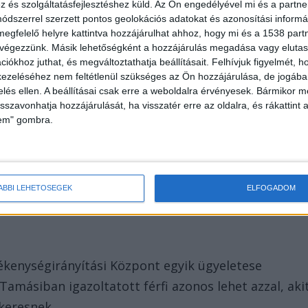
és szolgáltatásfejlesztéshez küld.
Az Ön engedélyével mi és a partne
dszerrel szerzett pontos geolokációs adatokat és azonosítási informác
ajt, aki betört az üzletbe, és a pénztárgép kasszáját
megfelelő helyre kattintva hozzájárulhat ahhoz, hogy mi és a 1538 partne
 végezzünk. Másik lehetőségként a hozzájárulás megadása vagy elutasí
egy kukánál kiürített és eldobott. A vérnyomokból
iókhoz juthat, és megváltoztathatja beállításait.
Felhívjuk figyelmét, 
eg is sérült.
ezeléséhez nem feltétlenül szükséges az Ön hozzájárulása, de jogában 
zelés ellen. A beállításai csak erre a weboldalra érvényesek. Bármikor m
isszavonhatja hozzájárulását, ha visszatér erre az oldalra, és rákattint a
lem" gombra.
a vármegye egy másik városában, Tamásiban egy
ÁBBI LEHETŐSÉGEK
ELFOGADOM
ította, hogy egy kutya harapta meg.
vékenységirányítási Központ egyik ügyeletese
 Tamásiban igazoltatott férfi azonos lehet azzal, aki
keresnek.