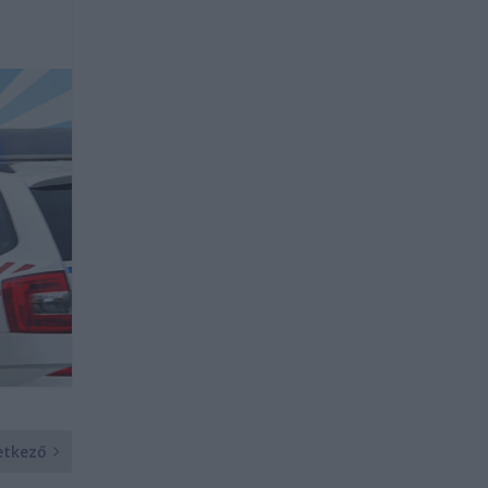
etkező