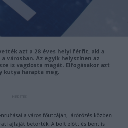
tték azt a 28 éves helyi férfit, aki a
 a városban. Az egyik helyszínen az
ssze is vagdosta magát. Elfogásakor azt
y kutya harapta meg.
nruhásai a város főutcáján, járőrözés közben
ati ajtaját betörték. A bolt előtt és bent is