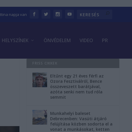
ettina napja van
HELYSZÍNEK
ÖNVÉDELEM
VIDEO
PR
FRISS CIKKEK
Eltűnt egy 21 éves férfi az
Ozora Fesztiválról, Bence
összeveszett barátjával,
azóta senki nem tud róla
semmit
Munkahelyi baleset
Debrecenben: Vasúti átjáró
felújítása közben sodorta el a
vonat a munkásokat, ketten