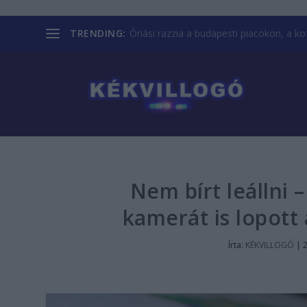
TRENDING:
Óriási razzia a budapesti piacokon, a kofá
Nem bírt leállni –
kamerát is lopott 
Írta:
KÉKVILLOGÓ
|
2