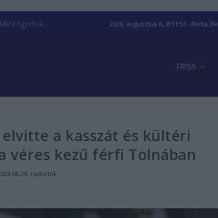
kra figyeltek...
2026. augusztus 6., 8:11:54
- Berta, B
FRISS
 elvitte a kasszát és kültéri
a véres kezű férfi Tolnában
023.06.29. csütörtök