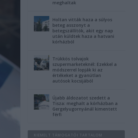
meghaltak
Holtan vitták haza a súlyos
beteg asszonyt a
betegszállítók, akit egy nap
után küldtek haza a hatvani
kórházból
Trükkös tolvajok
szupermarketeknél: Ezekkel a
módszerrel lopják ki az
értékeket a gyanútlan
autósok kocsijából
Újabb áldozatot szedett a
Tisza: meghalt a kórházban a
Gergelyugornyánál kimentett
férfi
KIEMELT TÁMOGATÓI TARTALOM