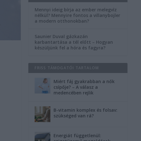
Mennyi ideig bírja az ember melegvíz
nélkül? Mennyire fontos a villanybojler
a modern otthonokban?
Saunier Duval gázkazán
karbantartása a tél előtt – Hogyan
készüljünk fel a hóra és fagyra?
FRISS TÁMOGATÓI TARTALOM
Miért fáj gyakrabban a nők
csípője? – A válasz a
medencében rejlik
B-vitamin komplex és folsav:
szükséged van rá?
Energiát függetlenül: