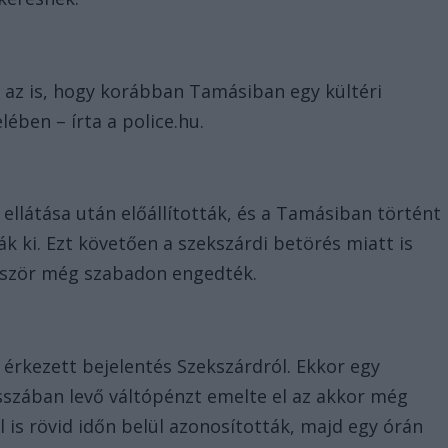
t az is, hogy korábban Tamásiban egy kültéri
ében – írta a police.hu.
d ellátása után előállították, és a Tamásiban történt
k ki. Ezt követően a szekszárdi betörés miatt is
lőször még szabadon engedték.
érkezett bejelentés Szekszárdról. Ekkor egy
sszában levő váltópénzt emelte el az akkor még
l is rövid időn belül azonosították, majd egy órán