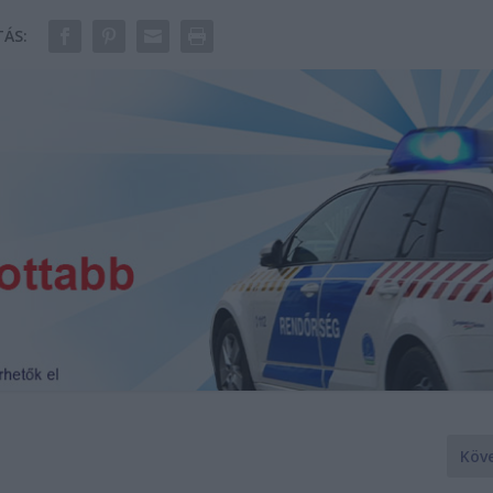
ÁS:
Köv