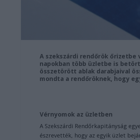
A szekszárdi rendőrök őrizetbe ve
napokban több üzletbe is betört
összetörött ablak darabjaival ö
mondta a rendőröknek, hogy eg
Vérnyomok az üzletben
A Szekszárdi Rendőrkapitányság egye
észrevették, hogy az egyik üzlet bejár