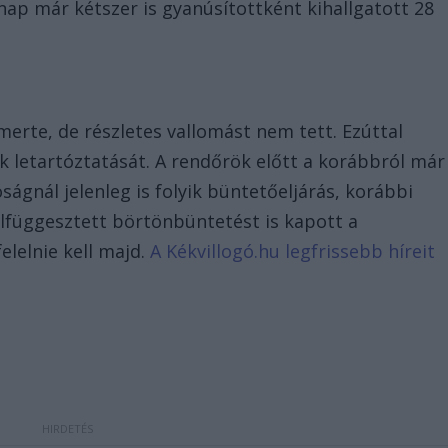
ő nap már kétszer is gyanúsítottként kihallgatott 28
erte, de részletes vallomást nem tett. Ezúttal
k letartóztatását. A rendőrök előtt a korábbról már
ságnál jelenleg is folyik büntetőeljárás, korábbi
elfüggesztett börtönbüntetést is kapott a
elelnie kell majd.
A Kékvillogó.hu legfrissebb híreit