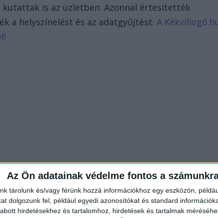
 kutattak is az üzletben. Azonnal értesítették
k a helyszínelést és az adatgyűjtést.
A Kékvillogó.h
l!
Az Ön adatainak védelme fontos a számunkr
nk tárolunk és/vagy férünk hozzá információkhoz egy eszközön, példáu
t dolgozunk fel, például egyedi azonosítókat és standard információk
abott hirdetésekhez és tartalomhoz, hirdetések és tartalmak méréséhe