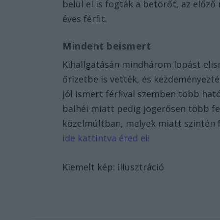
belül el is fogták a betörőt, az előz
éves férfit.
Mindent beismert
Kihallgatásán mindhárom lopást elism
őrizetbe is vették, és kezdeményezté
jól ismert férfival szemben több ható
balhéi miatt pedig jogerősen több f
közelmúltban, melyek miatt szintén f
ide kattintva éred el!
Kiemelt kép: illusztráció