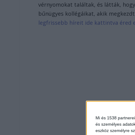
vérnyomokat találtak, és látták, hogy
bűnügyes kollégáikat, akik megkezdté
legfrissebb híreit ide kattintva éred e
Mi és 1538 partnerei
és személyes adatoka
eszköz személyre sz