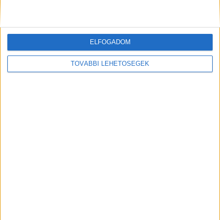
kattintva éred el! A Facebookon már 341 ezernél
is többen követnek minket.
Kiemelt kép: illusztráció
ELFOGADOM
TOVÁBBI LEHETŐSÉGEK
MEGOSZTÁS: