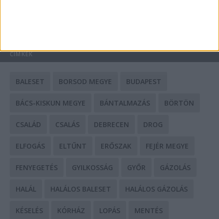
HIRDETÉS
CÍMKÉK
BALESET
BORSOD MEGYE
BUDAPEST
BÁCS-KISKUN MEGYE
BÁNTALMAZÁS
BÖRTÖN
CSALÁD
CSALÁS
DEBRECEN
DROG
ELFOGÁS
ELTŰNT
ERŐSZAK
FEJÉR MEGYE
FENYEGETÉS
GYILKOSSÁG
GYŐR
GÁZOLÁS
HALÁL
HALÁLOS BALESET
HALÁLOS GÁZOLÁS
KÉSELÉS
KÓRHÁZ
LOPÁS
MENTÉS