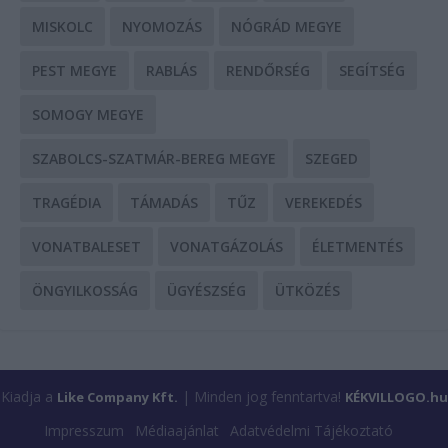
MISKOLC
NYOMOZÁS
NÓGRÁD MEGYE
PEST MEGYE
RABLÁS
RENDŐRSÉG
SEGÍTSÉG
SOMOGY MEGYE
SZABOLCS-SZATMÁR-BEREG MEGYE
SZEGED
TRAGÉDIA
TÁMADÁS
TŰZ
VEREKEDÉS
VONATBALESET
VONATGÁZOLÁS
ÉLETMENTÉS
ÖNGYILKOSSÁG
ÜGYÉSZSÉG
ÜTKÖZÉS
Kiadja a
| Minden jog fenntartva!
Like Company Kft.
KÉKVILLOGO.hu
Impresszum
Médiaajánlat
Adatvédelmi Tájékoztató