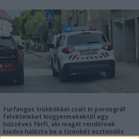
Furfangos trükkökkel csalt ki pornográf
felvételeket kisgyermekektől egy
húszéves férfi, aki magát rendőrnek
kiadva hálózta be a tizenkét esztendős