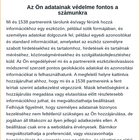
kislányokat – értesült a Blikk. Ráadásul a
március 11. óta letartóztatásban lévő T. a
Az Ön adatainak védelme fontos a
számunkra
Borsod-Abaúj-Zemplén Vármegyei Rendőr-
főkapitányság állományában dolgozott
Mi és 1538 partnereink tárolunk és/vagy férünk hozzá
fegyveres biztonsági őrként.
információkhoz egy eszközön, például sütik formájában, és
személyes adatokat dolgozunk fel, például egyedi azonosítókat
és standard információkat, amelyeket az eszköz személyre
szabott hirdetésekhez és tartalomhoz, hirdetések és tartalmak
méréséhez, közönségmérésekhez és szolgáltatásfejlesztéshez
küld.
Az Ön engedélyével mi és a partnereink eszközleolvasásos
Meztelen képeket csalt ki
módszerrel szerzett pontos geolokációs adatokat és azonosítási
információkat is felhasználhatunk. A megfelelő helyre kattintva
Letartóztattak egy borsodi rendőrségen dolgozó
hozzájárulhat ahhoz, hogy mi és a 1538 partnereink a fent
húszéves biztonsági őrt, aki 12 éves kislányoktól
leírtak szerint adatkezelést végezzünk. Másik lehetőségként a
hozzájárulás megadása vagy elutasítása előtt részletesebb
csalt ki meztelelen felvételeket. A férfi egy iskolai
információkhoz juthat, és megváltoztathatja beállításait.
kiránduláson, ahol csoportvezetőként vett részt,
Felhívjuk figyelmét, hogy személyes adatainak bizonyos
ismerkedett meg áldozataival, majd később
kezeléséhez nem feltétlenül szükséges az Ön hozzájárulása, de
jogában áll tiltakozni az ilyen jellegű adatkezelés ellen. A
online vette fel velük a kapcsolatot, és egy
beállításai csak erre a weboldalra érvényesek. Bármikor
trükkel bírta rá őket a felvételek átküldésére –
megváltoztathatja a preferenciáit, vagy visszavonhatja