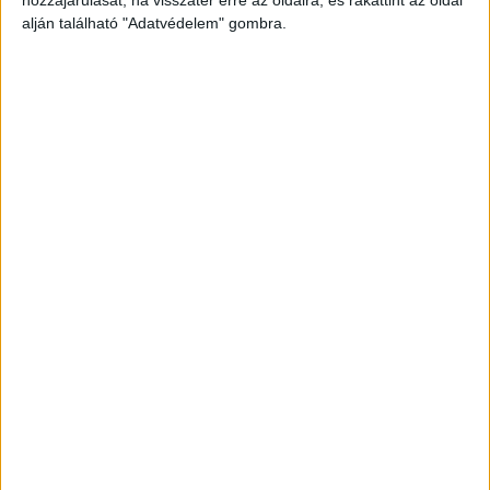
hozzájárulását, ha visszatér erre az oldalra, és rákattint az oldal
írta a Blikk.
A Kékvillogó legfrissebb híreit ide
alján található "Adatvédelem" gombra.
kattintva éred el! A Facebookon már 341 ezernél
is többen követnek minket.