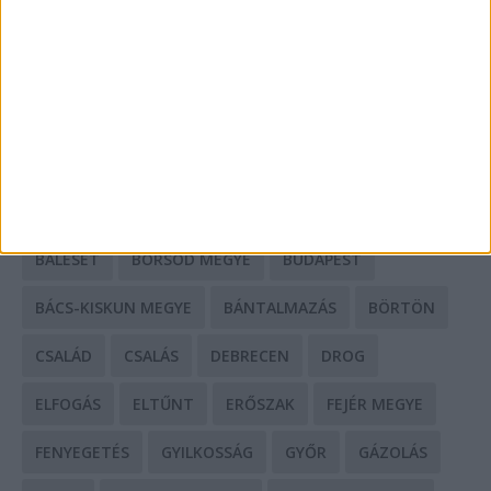
Mit tudnak a keleti e-bike-ok?
HIRDETÉS
CÍMKÉK
BALESET
BORSOD MEGYE
BUDAPEST
BÁCS-KISKUN MEGYE
BÁNTALMAZÁS
BÖRTÖN
CSALÁD
CSALÁS
DEBRECEN
DROG
ELFOGÁS
ELTŰNT
ERŐSZAK
FEJÉR MEGYE
FENYEGETÉS
GYILKOSSÁG
GYŐR
GÁZOLÁS