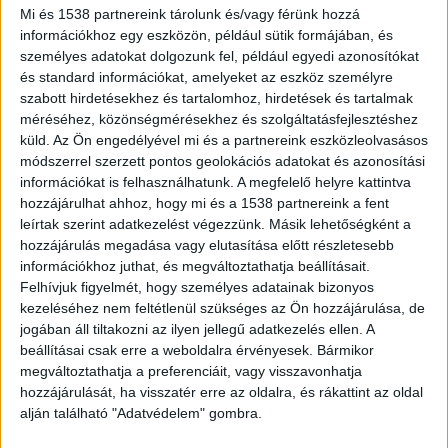
Mi és 1538 partnereink tárolunk és/vagy férünk hozzá
információkhoz egy eszközön, például sütik formájában, és
személyes adatokat dolgozunk fel, például egyedi azonosítókat
és standard információkat, amelyeket az eszköz személyre
szabott hirdetésekhez és tartalomhoz, hirdetések és tartalmak
Meghalt a MÁV munkatársa
méréséhez, közönségmérésekhez és szolgáltatásfejlesztéshez
küld.
Az Ön engedélyével mi és a partnereink eszközleolvasásos
Tragikus hírt közölt a MÁV a közösségi oldalán,
módszerrel szerzett pontos geolokációs adatokat és azonosítási
szolgálatteljesítés közben hunyt el a forgalmi
információkat is felhasználhatunk. A megfelelő helyre kattintva
szolgálattevőjük. Bódi Gábor pénteken délelőtt
hozzájárulhat ahhoz, hogy mi és a 1538 partnereink a fent
leírtak szerint adatkezelést végezzünk. Másik lehetőségként a
lett rosszul a Kunhegyesi vasútállomáson, ahol a
hozzájárulás megadása vagy elutasítása előtt részletesebb
mentőszolgálat bajtársai sajnos már nem tudták
információkhoz juthat, és megváltoztathatja beállításait.
Felhívjuk figyelmét, hogy személyes adatainak bizonyos
megmenteni az életét.
Kékvillogó legfrissebb
kezeléséhez nem feltétlenül szükséges az Ön hozzájárulása, de
híreit ide kattintva éred el! A Facebookon már
jogában áll tiltakozni az ilyen jellegű adatkezelés ellen. A
beállításai csak erre a weboldalra érvényesek. Bármikor
341 ezernél is többen követnek minket.
megváltoztathatja a preferenciáit, vagy visszavonhatja
hozzájárulását, ha visszatér erre az oldalra, és rákattint az oldal
alján található "Adatvédelem" gombra.