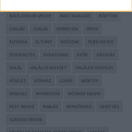
BALESET
BORSOD MEGYE
BUDAPEST
BÁCS-KISKUN MEGYE
BÁNTALMAZÁS
BÖRTÖN
CSALÁD
CSALÁS
DEBRECEN
DROG
ELFOGÁS
ELTŰNT
ERŐSZAK
FEJÉR MEGYE
FENYEGETÉS
GYILKOSSÁG
GYŐR
GÁZOLÁS
HALÁL
HALÁLOS BALESET
HALÁLOS GÁZOLÁS
KÉSELÉS
KÓRHÁZ
LOPÁS
MENTÉS
MISKOLC
NYOMOZÁS
NÓGRÁD MEGYE
PEST MEGYE
RABLÁS
RENDŐRSÉG
SEGÍTSÉG
SOMOGY MEGYE