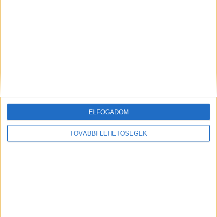
MEGOSZTÁS:
ELFOGADOM
TOVÁBBI LEHETŐSÉGEK
Előző
Következő
Munka közben meghalt egy
Felakasztotta magát egy diák