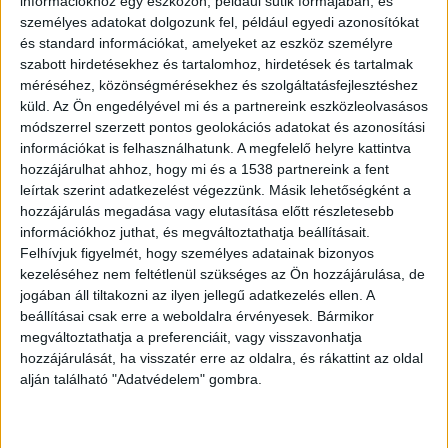
hívja a dabasi kapitányságot, vagy a 112-es
információkhoz egy eszközön, például sütik formájában, és
központi számot.
személyes adatokat dolgozunk fel, például egyedi azonosítókat
és standard információkat, amelyeket az eszköz személyre
szabott hirdetésekhez és tartalomhoz, hirdetések és tartalmak
méréséhez, közönségmérésekhez és szolgáltatásfejlesztéshez
küld.
Az Ön engedélyével mi és a partnereink eszközleolvasásos
módszerrel szerzett pontos geolokációs adatokat és azonosítási
Lelépett a nő
információkat is felhasználhatunk. A megfelelő helyre kattintva
hozzájárulhat ahhoz, hogy mi és a 1538 partnereink a fent
A 32 éves nő január 29-én, csütörtökön elhagyta
leírtak szerint adatkezelést végezzünk. Másik lehetőségként a
azt a táborfalvai ingatlant, ahol bűnügyi
hozzájárulás megadása vagy elutasítása előtt részletesebb
felügyeletét töltötte. A nő azzal a céllal, hogy az
információkhoz juthat, és megváltoztathatja beállításait.
Felhívjuk figyelmét, hogy személyes adatainak bizonyos
ellene folytatott büntetőeljárás alól kivonja
kezeléséhez nem feltétlenül szükséges az Ön hozzájárulása, de
magát.
A Kékvillogó legfrissebb híreit ide
jogában áll tiltakozni az ilyen jellegű adatkezelés ellen. A
beállításai csak erre a weboldalra érvényesek. Bármikor
kattintva éred el! A Facebookon már 342 ezernél
megváltoztathatja a preferenciáit, vagy visszavonhatja
is többen követnek minket.
hozzájárulását, ha visszatér erre az oldalra, és rákattint az oldal
alján található "Adatvédelem" gombra.