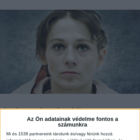
A vele szemben elrendelt
kényszerintézkedés alól kivonta magát
Az Ön adatainak védelme fontos a
Pehm Beatrix, ezért körözést adott ki
számunkra
ellene a rendőrség. Aki tud valamit róla,
Mi és 1538 partnereink tárolunk és/vagy férünk hozzá