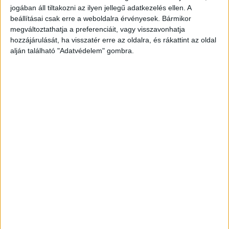
jogában áll tiltakozni az ilyen jellegű adatkezelés ellen. A
beállításai csak erre a weboldalra érvényesek. Bármikor
megváltoztathatja a preferenciáit, vagy visszavonhatja
hozzájárulását, ha visszatér erre az oldalra, és rákattint az oldal
alján található "Adatvédelem" gombra.
FRISS!
23 millió forintot loptak el a csalók a férfi
bankszámlájáról, a pénz egy részéről
mélyen hallgat a bank
Ezt viselte
Az elhunyt férfi ismertetőjelei: körülbelül 180