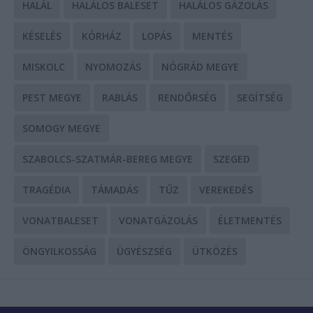
HALÁL
HALÁLOS BALESET
HALÁLOS GÁZOLÁS
KÉSELÉS
KÓRHÁZ
LOPÁS
MENTÉS
MISKOLC
NYOMOZÁS
NÓGRÁD MEGYE
PEST MEGYE
RABLÁS
RENDŐRSÉG
SEGÍTSÉG
SOMOGY MEGYE
SZABOLCS-SZATMÁR-BEREG MEGYE
SZEGED
TRAGÉDIA
TÁMADÁS
TŰZ
VEREKEDÉS
VONATBALESET
VONATGÁZOLÁS
ÉLETMENTÉS
ÖNGYILKOSSÁG
ÜGYÉSZSÉG
ÜTKÖZÉS