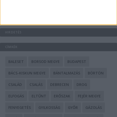
Mit tudnak a keleti e-bike-ok?
HIRDETÉS
CÍMKÉK
BALESET
BORSOD MEGYE
BUDAPEST
BÁCS-KISKUN MEGYE
BÁNTALMAZÁS
BÖRTÖN
CSALÁD
CSALÁS
DEBRECEN
DROG
ELFOGÁS
ELTŰNT
ERŐSZAK
FEJÉR MEGYE
FENYEGETÉS
GYILKOSSÁG
GYŐR
GÁZOLÁS