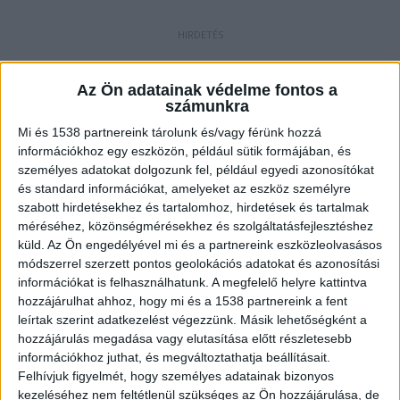
Az Ön adatainak védelme fontos a
számunkra
Mi és 1538 partnereink tárolunk és/vagy férünk hozzá
információkhoz egy eszközön, például sütik formájában, és
személyes adatokat dolgozunk fel, például egyedi azonosítókat
és standard információkat, amelyeket az eszköz személyre
szabott hirdetésekhez és tartalomhoz, hirdetések és tartalmak
méréséhez, közönségmérésekhez és szolgáltatásfejlesztéshez
küld.
Az Ön engedélyével mi és a partnereink eszközleolvasásos
módszerrel szerzett pontos geolokációs adatokat és azonosítási
információkat is felhasználhatunk. A megfelelő helyre kattintva
hozzájárulhat ahhoz, hogy mi és a 1538 partnereink a fent
leírtak szerint adatkezelést végezzünk. Másik lehetőségként a
hozzájárulás megadása vagy elutasítása előtt részletesebb
információkhoz juthat, és megváltoztathatja beállításait.
Felhívjuk figyelmét, hogy személyes adatainak bizonyos
kezeléséhez nem feltétlenül szükséges az Ön hozzájárulása, de