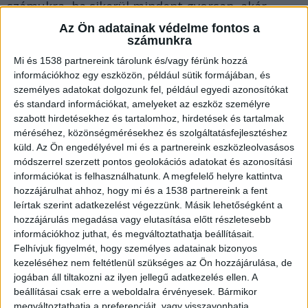
számukra, ha sikerül mindent gyorsan, akár
otthonról elintézni.
Az Ön adatainak védelme fontos a
számunkra
Mi és 1538 partnereink tárolunk és/vagy férünk hozzá
Mielőtt hozzáfogunk…
információkhoz egy eszközön, például sütik formájában, és
személyes adatokat dolgozunk fel, például egyedi azonosítókat
és standard információkat, amelyeket az eszköz személyre
Az autópálya-matricát is napjainkban már a
szabott hirdetésekhez és tartalomhoz, hirdetések és tartalmak
legtöbben online vásárolják meg, de ennek is
méréséhez, közönségmérésekhez és szolgáltatásfejlesztéshez
vannak buktatói, amelyekre oda kell figyelni a
küld.
Az Ön engedélyével mi és a partnereink eszközleolvasásos
módszerrel szerzett pontos geolokációs adatokat és azonosítási
sikeres ügymenet érdekében függetlenül attól,
információkat is felhasználhatunk. A megfelelő helyre kattintva
hogy számítógépen vagy a mobiltelefon
hozzájárulhat ahhoz, hogy mi és a 1538 partnereink a fent
leírtak szerint adatkezelést végezzünk. Másik lehetőségként a
applikációján keresztül intézzük.
hozzájárulás megadása vagy elutasítása előtt részletesebb
információkhoz juthat, és megváltoztathatja beállításait.
Felhívjuk figyelmét, hogy személyes adatainak bizonyos
Fontos, hogy mielőtt vásárolunk egy új matricát,
kezeléséhez nem feltétlenül szükséges az Ön hozzájárulása, de
tisztában legyünk vele, hogy lejárt-e egyáltalán a
jogában áll tiltakozni az ilyen jellegű adatkezelés ellen. A
régi, ha van olyan. Erre nagyon jó megoldást
beállításai csak erre a weboldalra érvényesek. Bármikor
megváltoztathatja a preferenciáit, vagy visszavonhatja