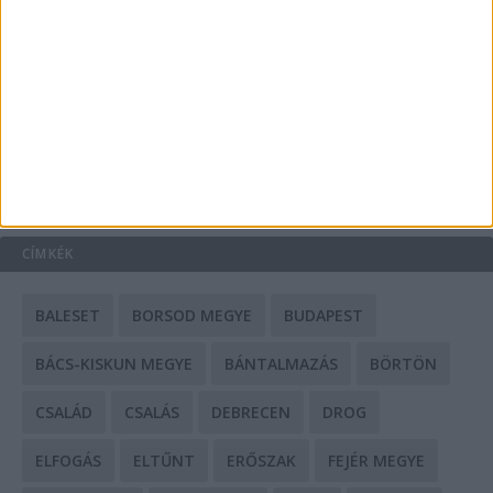
A csőbúvár szivattyúk: mit kell tudni róluk?
Mit tudnak a keleti e-bike-ok?
HIRDETÉS
CÍMKÉK
BALESET
BORSOD MEGYE
BUDAPEST
BÁCS-KISKUN MEGYE
BÁNTALMAZÁS
BÖRTÖN
CSALÁD
CSALÁS
DEBRECEN
DROG
ELFOGÁS
ELTŰNT
ERŐSZAK
FEJÉR MEGYE