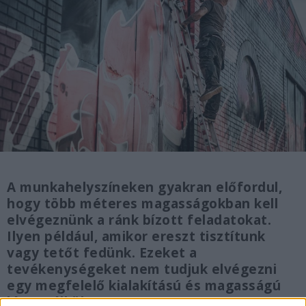
A munkahelyszíneken gyakran előfordul,
hogy több méteres magasságokban kell
elvégeznünk a ránk bízott feladatokat.
Ilyen például, amikor ereszt tisztítunk
vagy tetőt fedünk. Ezeket a
tevékenységeket nem tudjuk elvégezni
egy megfelelő kialakítású és magasságú
létra nélkül.