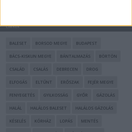
HIRDETÉS
CÍMKÉK
BALESET
BORSOD MEGYE
BUDAPEST
BÁCS-KISKUN MEGYE
BÁNTALMAZÁS
BÖRTÖN
CSALÁD
CSALÁS
DEBRECEN
DROG
ELFOGÁS
ELTŰNT
ERŐSZAK
FEJÉR MEGYE
FENYEGETÉS
GYILKOSSÁG
GYŐR
GÁZOLÁS
HALÁL
HALÁLOS BALESET
HALÁLOS GÁZOLÁS
KÉSELÉS
KÓRHÁZ
LOPÁS
MENTÉS