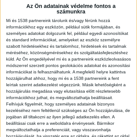
Az Ön adatainak védelme fontos a
A létráknak több típusa is létezik attól függően,
számunkra
hogy pontosan hol és hogyan tudjuk használni
Mi és 1538 partnereink tárolunk és/vagy férünk hozzá
őket. Közülük az egyik a támasztólétra, amit
információkhoz egy eszközön, például sütik formájában, és
személyes adatokat dolgozunk fel, például egyedi azonosítókat
használat közben neki kell támasztanunk a
és standard információkat, amelyeket az eszköz személyre
falnak vagy más strapabíró szerkezetnek. A
szabott hirdetésekhez és tartalomhoz, hirdetések és tartalmak
méréséhez, közönségmérésekhez és szolgáltatásfejlesztéshez
használatának számos előnye van, sőt, sok
küld.
Az Ön engedélyével mi és a partnereink eszközleolvasásos
esetben ez az egyetlen létratípus, amivel meg
módszerrel szerzett pontos geolokációs adatokat és azonosítási
információkat is felhasználhatunk. A megfelelő helyre kattintva
tudjuk csinálni a munkánkat.
hozzájárulhat ahhoz, hogy mi és a 1538 partnereink a fent
leírtak szerint adatkezelést végezzünk. Másik lehetőségként a
Ha még nem tudod, hogy honnan is szerezhetnél
hozzájárulás megadása vagy elutasítása előtt részletesebb
információkhoz juthat, és megváltoztathatja beállításait.
be egyet, akkor az
Állványbázis.hu támasztólétra
Felhívjuk figyelmét, hogy személyes adatainak bizonyos
kínálatában
megtalálod azt, amit keresel. Itt
kezeléséhez nem feltétlenül szükséges az Ön hozzájárulása, de
jogában áll tiltakozni az ilyen jellegű adatkezelés ellen. A
kizárólag márkás létrákat találsz, amiket
beállításai csak erre a weboldalra érvényesek. Bármikor
maximális biztonsággal tudsz használni. Ebben
megváltoztathatja a preferenciáit, vagy visszavonhatja
hozzájárulását, ha visszatér erre az oldalra, és rákattint az oldal