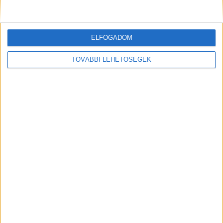
formát. A hivatalos mérések szerint a Like
Company hírportáljait a forgalmas napokon 600
ELFOGADOM
ezer ember olvassa.
TOVÁBBI LEHETŐSÉGEK
MEGOSZTÁS: