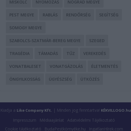
MISKOLC
NYOMOZÁS
NÓGRÁD MEGYE
PEST MEGYE
RABLÁS
RENDŐRSÉG
SEGÍTSÉG
SOMOGY MEGYE
SZABOLCS-SZATMÁR-BEREG MEGYE
SZEGED
TRAGÉDIA
TÁMADÁS
TŰZ
VEREKEDÉS
VONATBALESET
VONATGÁZOLÁS
ÉLETMENTÉS
ÖNGYILKOSSÁG
ÜGYÉSZSÉG
ÜTKÖZÉS
Kiadja a
| Minden jog fenntartva!
Like Company Kft.
KÉKVILLOGO.hu
Impresszum
Médiaajánlat
Adatvédelmi Tájékoztató
Cookie tájékoztató
BudaPestkörnyéke.hu
IngatlanHírek.com