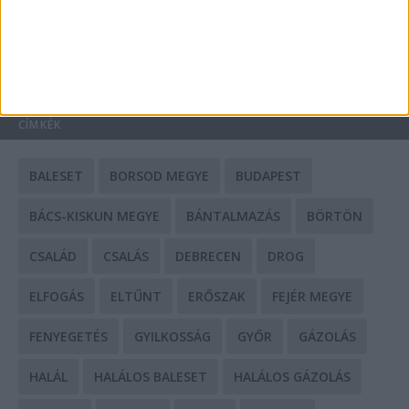
HIRDETÉS
CÍMKÉK
BALESET
BORSOD MEGYE
BUDAPEST
BÁCS-KISKUN MEGYE
BÁNTALMAZÁS
BÖRTÖN
CSALÁD
CSALÁS
DEBRECEN
DROG
ELFOGÁS
ELTŰNT
ERŐSZAK
FEJÉR MEGYE
FENYEGETÉS
GYILKOSSÁG
GYŐR
GÁZOLÁS
HALÁL
HALÁLOS BALESET
HALÁLOS GÁZOLÁS