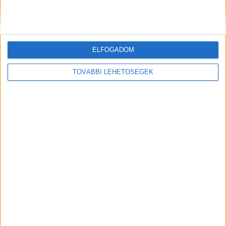
fogalmazott.
A Kékvillogó.hu legfrissebb híreit
ide kattintva éred el!
ELFOGADOM
Kiemelt kép: illusztráció
TOVÁBBI LEHETŐSÉGEK
MEGOSZTÁS: