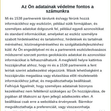
Az Ön adatainak védelme fontos a
számunkra
Mi és 1538 partnereink tárolunk és/vagy férünk hozzá
Vérző férfit találtak
információkhoz egy eszközön, például sütik formájában, és
A rendőrségre október 19-én 20 óra körül
személyes adatokat dolgozunk fel, például egyedi azonosítókat
és standard információkat, amelyeket az eszköz személyre
érkezett bejelentés, hogy a 8. kerületben, a
szabott hirdetésekhez és tartalomhoz, hirdetések és tartalmak
Bókay János utcában egy férfit éles tárggyal
méréséhez, közönségmérésekhez és szolgáltatásfejlesztéshez
küld.
Az Ön engedélyével mi és a partnereink eszközleolvasásos
megsebesítettek. A BRFK Bűnügyi Bevetési
módszerrel szerzett pontos geolokációs adatokat és azonosítási
Osztály járőrei néhány perccel később
információkat is felhasználhatunk. A megfelelő helyre kattintva
megjelentek a helyszínen és egy vérző férfit
hozzájárulhat ahhoz, hogy mi és a 1538 partnereink a fent
leírtak szerint adatkezelést végezzünk. Másik lehetőségként a
találtak, aki a vele történtekről semmit sem
hozzájárulás megadása vagy elutasítása előtt részletesebb
akart mondani a nekik.
A Kékvillogó.hu
információkhoz juthat, és megváltoztathatja beállításait.
Felhívjuk figyelmét, hogy személyes adatainak bizonyos
legfrissebb híreit ide kattintva éred el!
kezeléséhez nem feltétlenül szükséges az Ön hozzájárulása, de
jogában áll tiltakozni az ilyen jellegű adatkezelés ellen. A
beállításai csak erre a weboldalra érvényesek. Bármikor
megváltoztathatja a preferenciáit, vagy visszavonhatja