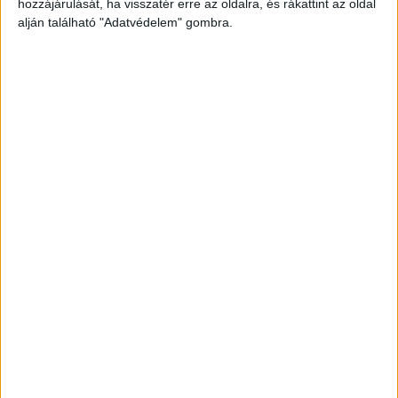
hozzájárulását, ha visszatér erre az oldalra, és rákattint az oldal
alján található "Adatvédelem" gombra.
Kórházba szállították
A férfit a kiérkező mentőknek átadták, akik
helyszíni ellátást követően kórházba vitték. A
Budapesti Rendőr-főkapitányság 8. Kerületi
Rendőrkapitányság könnyű testi sértés vétség
miatt ismeretlen tettes ellen indított eljárást.