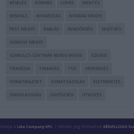
KÉSELÉS
KÓRHÁZ
LOPÁS
MENTÉS
MISKOLC
NYOMOZÁS
NÓGRÁD MEGYE
PEST MEGYE
RABLÁS
RENDŐRSÉG
SEGÍTSÉG
SOMOGY MEGYE
SZABOLCS-SZATMÁR-BEREG MEGYE
SZEGED
TRAGÉDIA
TÁMADÁS
TŰZ
VEREKEDÉS
VONATBALESET
VONATGÁZOLÁS
ÉLETMENTÉS
ÖNGYILKOSSÁG
ÜGYÉSZSÉG
ÜTKÖZÉS
Kiadja a
| Minden jog fenntartva!
Like Company Kft.
KÉKVILLOGO.hu