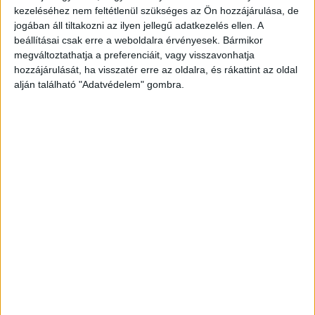
állnak ebben a nehéz időszakban” – írta Bangó
kezeléséhez nem feltétlenül szükséges az Ön hozzájárulása, de
jogában áll tiltakozni az ilyen jellegű adatkezelés ellen. A
Sándor még csütörtökön a közösségi
beállításai csak erre a weboldalra érvényesek. Bármikor
platformon, amelyet az
index.hu
idézett.
A
megváltoztathatja a preferenciáit, vagy visszavonhatja
Kékvillogó legfrissebb híreit ide kattintva éred el!
hozzájárulását, ha visszatér erre az oldalra, és rákattint az oldal
alján található "Adatvédelem" gombra.
A Facebookon már 342 ezernél is többen
követnek minket.