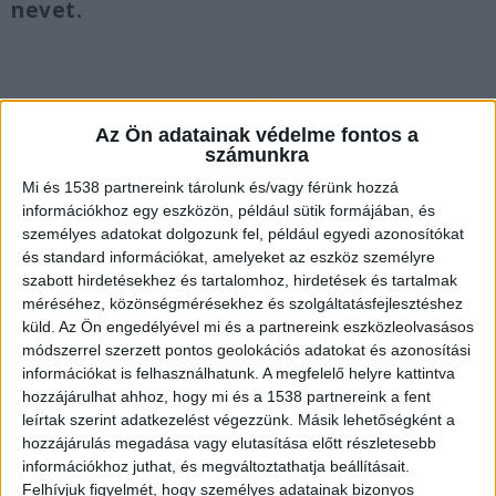
nevet.
Vallomást tett
Az Ön adatainak védelme fontos a
számunkra
„Kedves emberek! Megtettem a vallomásomat az
Mi és 1538 partnereink tárolunk és/vagy férünk hozzá
ügyészségen Zsolti bácsi ügyében.Az ügyészség
információkhoz egy eszközön, például sütik formájában, és
személyes adatokat dolgozunk fel, például egyedi azonosítókat
arra kért, hogy egyelőre ne hozzam
és standard információkat, amelyeket az eszköz személyre
nyilvánosságra a nevét és további részleteket,
szabott hirdetésekhez és tartalomhoz, hirdetések és tartalmak
méréséhez, közönségmérésekhez és szolgáltatásfejlesztéshez
mert ezzel veszélyeztethetném a folyamatban
küld.
Az Ön engedélyével mi és a partnereink eszközleolvasásos
lévő nyomozást.vTudom, hogy sokan vártok
módszerrel szerzett pontos geolokációs adatokat és azonosítási
válaszokat, de most a hivatalos eljárás és az
információkat is felhasználhatunk. A megfelelő helyre kattintva
hozzájárulhat ahhoz, hogy mi és a 1538 partnereink a fent
igazság kiderülése a legfontosabb. Kérek
leírtak szerint adatkezelést végezzünk. Másik lehetőségként a
mindenkit, hogy ezt tartsa tiszteletben és legyen
hozzájárulás megadása vagy elutasítása előtt részletesebb
információkhoz juthat, és megváltoztathatja beállításait.
türelemmel. Köszönöm azoknak, akik mellettem
Felhívjuk figyelmét, hogy személyes adatainak bizonyos