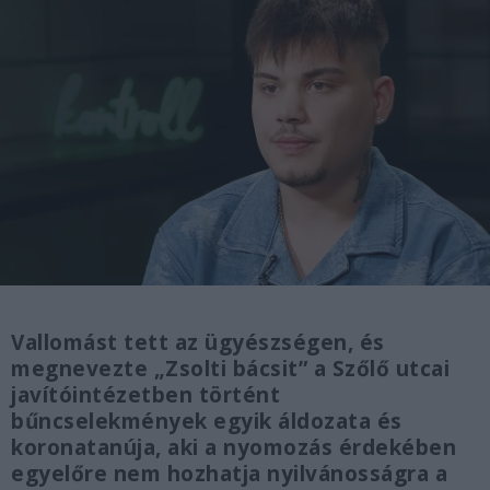
Vallomást tett az ügyészségen, és
megnevezte „Zsolti bácsit” a Szőlő utcai
javítóintézetben történt
bűncselekmények egyik áldozata és
koronatanúja, aki a nyomozás érdekében
egyelőre nem hozhatja nyilvánosságra a