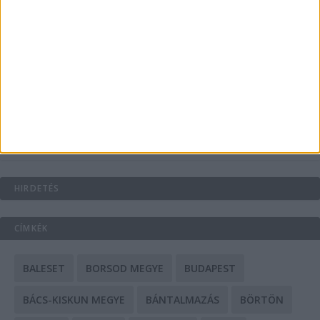
Energiát függetlenül: szigetüzemű megoldások
A csőbúvár szivattyúk: mit kell tudni róluk?
Mit tudnak a keleti e-bike-ok?
HIRDETÉS
CÍMKÉK
BALESET
BORSOD MEGYE
BUDAPEST
BÁCS-KISKUN MEGYE
BÁNTALMAZÁS
BÖRTÖN