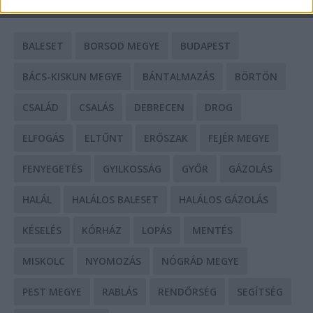
CÍMKÉK
BALESET
BORSOD MEGYE
BUDAPEST
BÁCS-KISKUN MEGYE
BÁNTALMAZÁS
BÖRTÖN
CSALÁD
CSALÁS
DEBRECEN
DROG
ELFOGÁS
ELTŰNT
ERŐSZAK
FEJÉR MEGYE
FENYEGETÉS
GYILKOSSÁG
GYŐR
GÁZOLÁS
HALÁL
HALÁLOS BALESET
HALÁLOS GÁZOLÁS
KÉSELÉS
KÓRHÁZ
LOPÁS
MENTÉS
MISKOLC
NYOMOZÁS
NÓGRÁD MEGYE
PEST MEGYE
RABLÁS
RENDŐRSÉG
SEGÍTSÉG