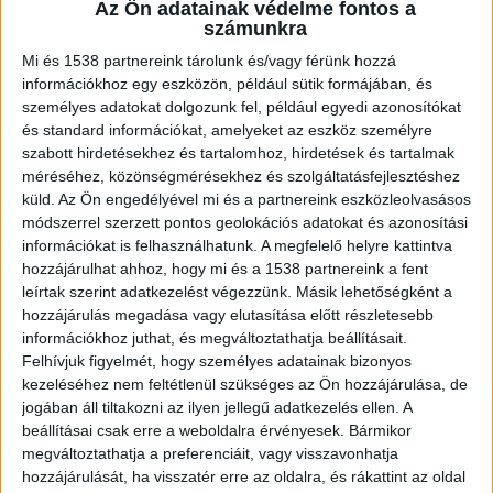
Az Ön adatainak védelme fontos a
tájékoztatása szerint tegnap délután egy
számunkra
15 éves fiú életét vesztette. A nyolcadikos
Mi és 1538 partnereink tárolunk és/vagy férünk hozzá
fiútól fájdalommal búcsúznak diáktársai és
információkhoz egy eszközön, például sütik formájában, és
tanárai.
személyes adatokat dolgozunk fel, például egyedi azonosítókat
és standard információkat, amelyeket az eszköz személyre
szabott hirdetésekhez és tartalomhoz, hirdetések és tartalmak
méréséhez, közönségmérésekhez és szolgáltatásfejlesztéshez
küld.
Az Ön engedélyével mi és a partnereink eszközleolvasásos
Leszállt a buszról
módszerrel szerzett pontos geolokációs adatokat és azonosítási
információkat is felhasználhatunk. A megfelelő helyre kattintva
A fiú egy Bonyhád felől Váralja irányába tartó
hozzájárulhat ahhoz, hogy mi és a 1538 partnereink a fent
menetrend szerinti buszon utazott. A busz
leírtak szerint adatkezelést végezzünk. Másik lehetőségként a
hozzájárulás megadása vagy elutasítása előtt részletesebb
Nagymányok külterületén lévő megállójában
információkhoz juthat, és megváltoztathatja beállításait.
leszállt, majd a jármű takarásából figyelmetlenül
Felhívjuk figyelmét, hogy személyes adatainak bizonyos
kezeléséhez nem feltétlenül szükséges az Ön hozzájárulása, de
kilépett az úttestre. Ezzel egy időben egy
jogában áll tiltakozni az ilyen jellegű adatkezelés ellen. A
autó közlekedett Váralja
beállításai csak erre a weboldalra érvényesek. Bármikor
megváltoztathatja a preferenciáit, vagy visszavonhatja
felől Nagymányok irányába, amelynek sofőrje az
hozzájárulását, ha visszatér erre az oldalra, és rákattint az oldal