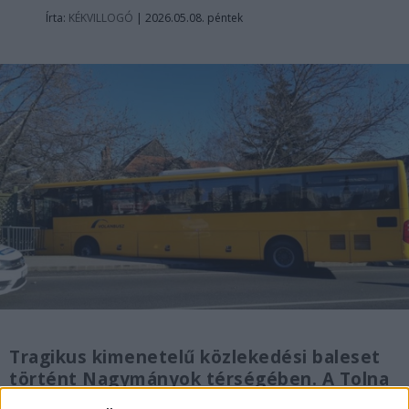
Írta:
KÉKVILLOGÓ
|
2026.05.08. péntek
Tragikus kimenetelű közlekedési baleset
történt Nagymányok térségében. A Tolna
Vármegyei Rendőr-főkapitányság