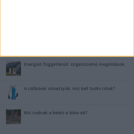
FRISS TÁMOGATÓI TARTALOM
Miért fáj gyakrabban a nők csípője? – A válasz a
medencében rejlik
B-vitamin komplex és folsav: szükséged van rá?
Energiát függetlenül: szigetüzemű megoldások
A csőbúvár szivattyúk: mit kell tudni róluk?
Mit tudnak a keleti e-bike-ok?