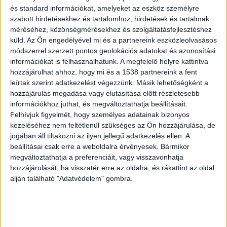
autósra zúdította. A konfliktus forrása a vádlott
és standard információkat, amelyeket az eszköz személyre
– vagyis a büntetőfékező autós – szerint az volt,
szabott hirdetésekhez és tartalomhoz, hirdetések és tartalmak
méréséhez, közönségmérésekhez és szolgáltatásfejlesztéshez
hogy a másik sofőr túl lassan közlekedett, és a
küld.
Az Ön engedélyével mi és a partnereink eszközleolvasásos
sűrű forgalom miatt nem tudta őt azonnal
módszerrel szerzett pontos geolokációs adatokat és azonosítási
információkat is felhasználhatunk. A megfelelő helyre kattintva
lehagyni.
A Kékvillogó legfrissebb híreit ide
hozzájárulhat ahhoz, hogy mi és a 1538 partnereink a fent
kattintva éred el! A Facebookon már 342 ezernél
leírtak szerint adatkezelést végezzünk. Másik lehetőségként a
is többen követnek minket.
hozzájárulás megadása vagy elutasítása előtt részletesebb
információkhoz juthat, és megváltoztathatja beállításait.
Felhívjuk figyelmét, hogy személyes adatainak bizonyos
kezeléséhez nem feltétlenül szükséges az Ön hozzájárulása, de
jogában áll tiltakozni az ilyen jellegű adatkezelés ellen. A
beállításai csak erre a weboldalra érvényesek. Bármikor
megváltoztathatja a preferenciáit, vagy visszavonhatja
hozzájárulását, ha visszatér erre az oldalra, és rákattint az oldal
alján található "Adatvédelem" gombra.