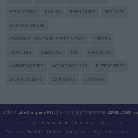
PEST MEGYE
RABLÁS
RENDŐRSÉG
SEGÍTSÉG
SOMOGY MEGYE
SZABOLCS-SZATMÁR-BEREG MEGYE
SZEGED
TRAGÉDIA
TÁMADÁS
TŰZ
VEREKEDÉS
VONATBALESET
VONATGÁZOLÁS
ÉLETMENTÉS
ÖNGYILKOSSÁG
ÜGYÉSZSÉG
ÜTKÖZÉS
Kiadja a
| Minden jog fenntartva!
Like Company Kft.
KÉKVILLOGO.hu
Impresszum
Médiaajánlat
Adatvédelmi Tájékoztató
Cookie tájékoztató
BudaPestkörnyéke.hu
IngatlanHírek.com