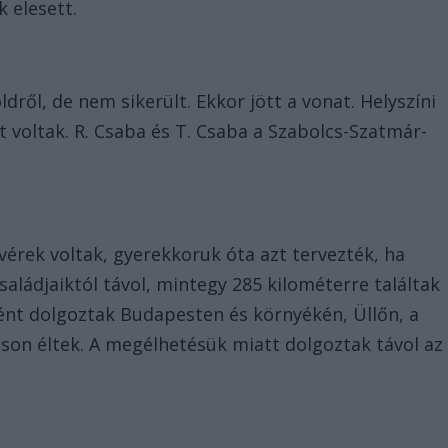
k elesett.
öldről, de nem sikerült. Ekkor jött a vonat. Helyszíni
t voltak. R. Csaba és T. Csaba a Szabolcs-Szatmár-
vérek voltak, gyerekkoruk óta azt tervezték, ha
saládjaiktól távol, mintegy 285 kilométerre találtak
nt dolgoztak Budapesten és környékén, Üllőn, a
láson éltek. A megélhetésük miatt dolgoztak távol az