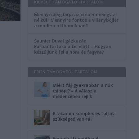
KIEMELT TÁMOGATÓI TARTALOM
Mennyi ideig bírja az ember melegvíz
nélkül? Mennyire fontos a villanybojler
a modern otthonokban?
Saunier Duval gázkazán
karbantartása a tél előtt – Hogyan
készüljünk fel a hóra és fagyra?
FRISS TÁMOGATÓI TARTALOM
Miért fáj gyakrabban a nők
csípője? – A válasz a
medencében rejlik
B-vitamin komplex és folsav:
szükséged van rá?
Energiát függetlenül: