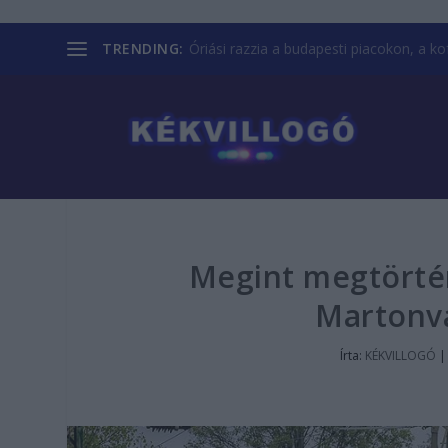
TRENDING:
Óriási razzia a budapesti piacokon, a kofá
Megint megtörtén
Martonvá
Írta:
KÉKVILLOGÓ