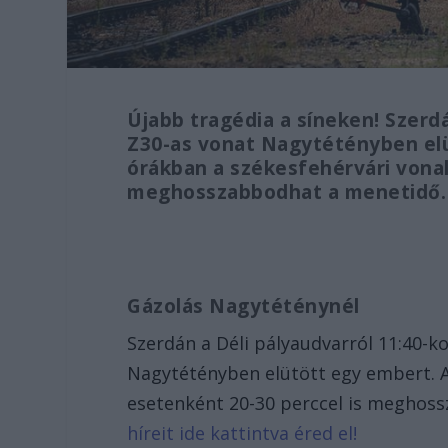
Újabb tragédia a síneken! Szerd
Z30-as vonat Nagytétényben elü
órákban a székesfehérvári vonal
meghosszabbodhat a menetidő.
Gázolás Nagytéténynél
Szerdán a Déli pályaudvarról 11:40-k
Nagytétényben elütött egy embert. A
esetenként 20-30 perccel is meghos
híreit ide kattintva éred el!