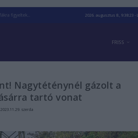
kra figyeltek...
2026. augusztus 8., 9:38:24
- 
FRISS
t! Nagytéténynél gázolt a
sárra tartó vonat
|
2023.11.29. szerda