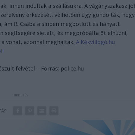
ak, innen indultak a szállásukra. A vágányszakasz jó
 szerelvény érkezését, vélhetően úgy gondolták, hogy
na, ám R. Csaba a sínben megbotlott és hanyatt
n segítségére sietett, és megpróbálta őt elhúzni,
e a vonat, azonnal meghaltak.
A Kékvillogó.hu
l!
szült felvétel – Forrás: police.hu
ÁS: