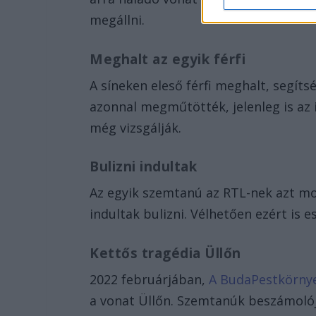
megállni.
Meghalt az egyik férfi
A síneken eleső férfi meghalt, segíts
azonnal megműtötték, jelenleg is az 
még vizsgálják.
Bulizni indultak
Az egyik szemtanú az RTL-nek azt mon
indultak bulizni. Vélhetően ezért is es
Kettős tragédia Üllőn
2022 februárjában,
A BudaPestkörnye
a vonat Üllőn. Szemtanúk beszámolója