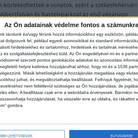
 közlekedhettek a vonatok, ezért a székesfehérvári
Albertfalván és Kastélyparknál az első vágányon
Az Ön adatainak védelme fontos a számunkr
nk tárolunk és/vagy férünk hozzá információkhoz egy eszközön, példáu
t dolgozunk fel, például egyedi azonosítókat és standard információk
abott hirdetésekhez és tartalomhoz, hirdetések és tartalmak méréséhe
és szolgáltatásfejlesztéshez küld.
Az Ön engedélyével mi és a partne
dszerrel szerzett pontos geolokációs adatokat és azonosítási informác
megfelelő helyre kattintva hozzájárulhat ahhoz, hogy mi és a 1538 partne
tunk
, két embert ütött el a Nyugati pályaudvarról
 végezzünk. Másik lehetőségként a hozzájárulás megadása vagy elutasí
iókhoz juthat, és megváltoztathatja beállításait.
Felhívjuk figyelmét, 
kertnél. Az RTL információja szerint egyikük
ezeléséhez nem feltétlenül szükséges az Ön hozzájárulása, de jogában 
pedig megpróbálta felhúzni. Ekkor történt a
zelés ellen. A beállításai csak erre a weboldalra érvényesek. Bármikor m
isszavonhatja hozzájárulását, ha visszatér erre az oldalra, és rákattint a
lem" gombra.
 éves ismerőse pedig megpróbálta felhúzni. Az éppen
kezni, de csak több 100 méterrel arrébb tudott.
ÁBBI LEHETŐSÉGEK
ELFOGADOM