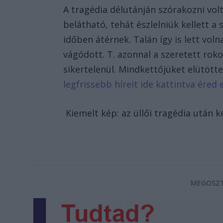
A tragédia délutánján szórakozni volt
belátható, tehát észlelniük kellett a
időben átérnek. Talán így is lett vol
vágódott. T. azonnal a szeretett roko
sikertelenül. Mindkettőjüket elütött
legfrissebb híreit ide kattintva éred e
Kiemelt kép: az üllői tragédia után ké
MEGOSZT