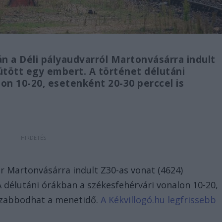
án a Déli pályaudvarról Martonvásárra indult
tött egy embert. A történet délutáni
on 10-20, esetenként 20-30 perccel is
or Martonvásárra indult Z30-as vonat (4624)
 délutáni órákban a székesfehérvári vonalon 10-20,
szabbodhat a menetidő.
A Kékvillogó.hu legfrissebb