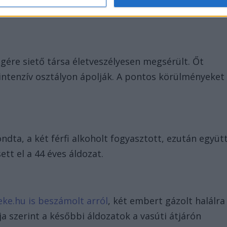
égére siető társa életveszélyesen megsérült. Őt
intenzív osztályon ápolják. A pontos körülményeket
dta, a két férfi alkoholt fogyasztott, ezután együt
ett el a 44 éves áldozat.
ke.hu is beszámolt arról
, két embert gázolt halálra
 szerint a későbbi áldozatok a vasúti átjárón