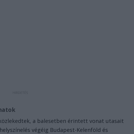
natok
özlekedtek, a balesetben érintett vonat utasait
 helyszínelés végéig Budapest-Kelenföld és