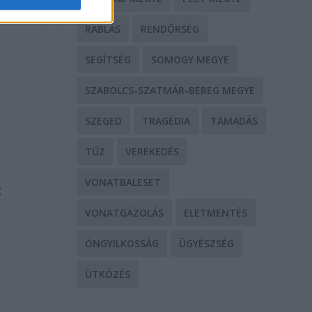
RABLÁS
RENDŐRSÉG
SEGÍTSÉG
SOMOGY MEGYE
SZABOLCS-SZATMÁR-BEREG MEGYE
SZEGED
TRAGÉDIA
TÁMADÁS
TŰZ
VEREKEDÉS
VONATBALESET
t
VONATGÁZOLÁS
ÉLETMENTÉS
ÖNGYILKOSSÁG
ÜGYÉSZSÉG
ÜTKÖZÉS