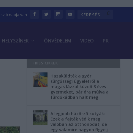
Lszló napja van
HELYSZÍNEK
ÖNVÉDELEM
VIDEO
PR
FRISS CIKKEK
Hazaküldték a győri
sürgősségi ügyeletről a
magas lázzal küzdő 3 éves
gyermeket, pár óra múlva a
fürdőkádban halt meg
A legjobb házőrző kutyák:
Ezek a fajták védik meg
valóban az otthonodat, de
egy valamire nagyon figyelj