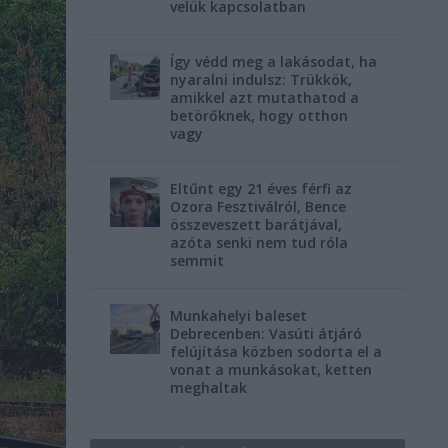
velük kapcsolatban
Így védd meg a lakásodat, ha
nyaralni indulsz: Trükkök,
amikkel azt mutathatod a
betörőknek, hogy otthon
vagy
Eltűnt egy 21 éves férfi az
Ozora Fesztiválról, Bence
összeveszett barátjával,
azóta senki nem tud róla
semmit
Munkahelyi baleset
Debrecenben: Vasúti átjáró
felújítása közben sodorta el a
vonat a munkásokat, ketten
meghaltak