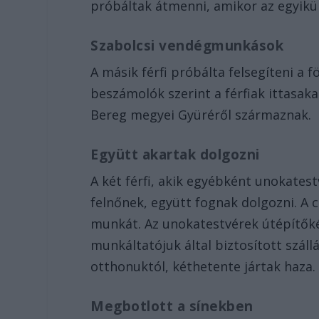
próbáltak átmenni, amikor az egyikü
Szabolcsi vendégmunkások
A másik férfi próbálta felsegíteni a f
beszámolók szerint a férfiak ittasaka
Bereg megyei Gyüréről származnak.
Együtt akartak dolgozni
A két férfi, akik egyébként unokatest
felnőnek, együtt fognak dolgozni. A c
munkát. Az unokatestvérek útépítőké
munkáltatójuk által biztosított szál
otthonuktól, kéthetente jártak haza.
Megbotlott a sínekben