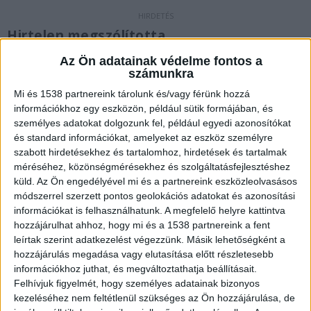
Hirtelen megszólította
Épp egy baleset helyszínelésének végén járt
Az Ön adatainak védelme fontos a
számunkra
Jenser Gábor rendőr az M1-M7 bevezető
Mi és 1538 partnereink tárolunk és/vagy férünk hozzá
szakaszán, amikor egy kétségbeesett apuka
információkhoz egy eszközön, például sütik formájában, és
szólította meg, hogy várandós feleségénél
személyes adatokat dolgozunk fel, például egyedi azonosítókat
és standard információkat, amelyeket az eszköz személyre
megindult a szülés, és mihamarabb orvosi
szabott hirdetésekhez és tartalomhoz, hirdetések és tartalmak
segítségre lenne szüksége.
A Kékvillogó.hu
méréséhez, közönségmérésekhez és szolgáltatásfejlesztéshez
küld.
Az Ön engedélyével mi és a partnereink eszközleolvasásos
legfrissebb híreit ide kattintva éred el!
módszerrel szerzett pontos geolokációs adatokat és azonosítási
információkat is felhasználhatunk. A megfelelő helyre kattintva
hozzájárulhat ahhoz, hogy mi és a 1538 partnereink a fent
leírtak szerint adatkezelést végezzünk. Másik lehetőségként a
hozzájárulás megadása vagy elutasítása előtt részletesebb
információkhoz juthat, és megváltoztathatja beállításait.
Felhívjuk figyelmét, hogy személyes adatainak bizonyos
kezeléséhez nem feltétlenül szükséges az Ön hozzájárulása, de