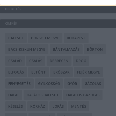
HIRDETÉS
CÍMKÉK
BALESET
BORSOD MEGYE
BUDAPEST
BÁCS-KISKUN MEGYE
BÁNTALMAZÁS
BÖRTÖN
CSALÁD
CSALÁS
DEBRECEN
DROG
ELFOGÁS
ELTŰNT
ERŐSZAK
FEJÉR MEGYE
FENYEGETÉS
GYILKOSSÁG
GYŐR
GÁZOLÁS
HALÁL
HALÁLOS BALESET
HALÁLOS GÁZOLÁS
KÉSELÉS
KÓRHÁZ
LOPÁS
MENTÉS