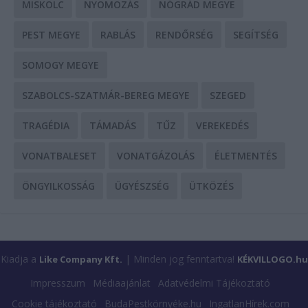
MISKOLC
NYOMOZÁS
NÓGRÁD MEGYE
PEST MEGYE
RABLÁS
RENDŐRSÉG
SEGÍTSÉG
SOMOGY MEGYE
SZABOLCS-SZATMÁR-BEREG MEGYE
SZEGED
TRAGÉDIA
TÁMADÁS
TŰZ
VEREKEDÉS
VONATBALESET
VONATGÁZOLÁS
ÉLETMENTÉS
ÖNGYILKOSSÁG
ÜGYÉSZSÉG
ÜTKÖZÉS
Kiadja a
| Minden jog fenntartva!
Like Company Kft.
KÉKVILLOGO.hu
Impresszum
Médiaajánlat
Adatvédelmi Tájékoztató
Cookie tájékoztató
BudaPestkörnyéke.hu
IngatlanHírek.com