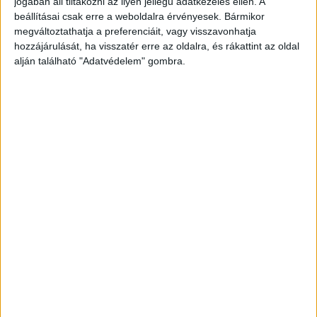
jogában áll tiltakozni az ilyen jellegű adatkezelés ellen. A
beállításai csak erre a weboldalra érvényesek. Bármikor
megváltoztathatja a preferenciáit, vagy visszavonhatja
hozzájárulását, ha visszatér erre az oldalra, és rákattint az oldal
alján található "Adatvédelem" gombra.
Nagy volt a dugó
A rendőrség közleménye szerint a csöppséget
nem izgatta, hogy szülei óriás dugóban állnak és
még nem érkeztek meg világrajövetelének
kiszemelt helyére. Az anyukának ekkor már 3-4
perces fájásai voltak, így egy gyors „B” tervvel
kellett előrukkolni a szülőknek.