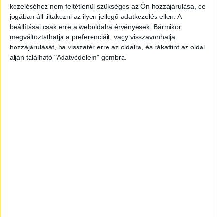
kezeléséhez nem feltétlenül szükséges az Ön hozzájárulása, de
jogában áll tiltakozni az ilyen jellegű adatkezelés ellen. A
beállításai csak erre a weboldalra érvényesek. Bármikor
megváltoztathatja a preferenciáit, vagy visszavonhatja
hozzájárulását, ha visszatér erre az oldalra, és rákattint az oldal
alján található "Adatvédelem" gombra.
Korábban is lopott
A rendőrségre ezután érkezett a bejelentés. A
tetten érő férfi és a kerületi egyenruhások is azt
gyanították, hogy a tolvaj személye megegyezhet