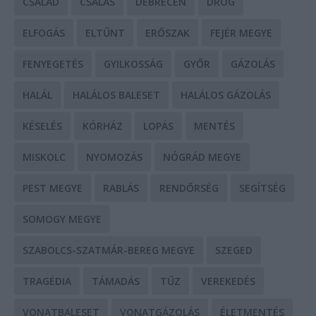
CSALÁD
CSALÁS
DEBRECEN
DROG
ELFOGÁS
ELTŰNT
ERŐSZAK
FEJÉR MEGYE
FENYEGETÉS
GYILKOSSÁG
GYŐR
GÁZOLÁS
HALÁL
HALÁLOS BALESET
HALÁLOS GÁZOLÁS
KÉSELÉS
KÓRHÁZ
LOPÁS
MENTÉS
MISKOLC
NYOMOZÁS
NÓGRÁD MEGYE
PEST MEGYE
RABLÁS
RENDŐRSÉG
SEGÍTSÉG
SOMOGY MEGYE
SZABOLCS-SZATMÁR-BEREG MEGYE
SZEGED
TRAGÉDIA
TÁMADÁS
TŰZ
VEREKEDÉS
VONATBALESET
VONATGÁZOLÁS
ÉLETMENTÉS