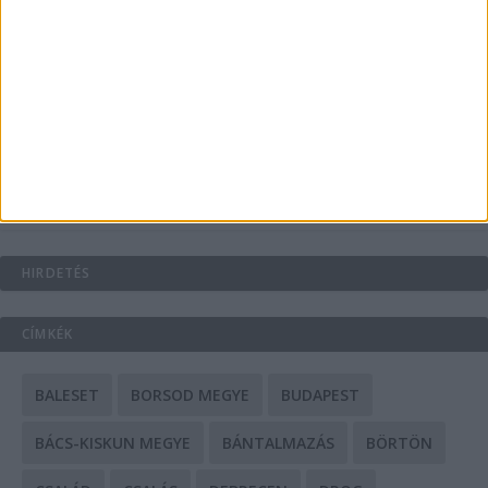
A csőbúvár szivattyúk: mit kell tudni róluk?
Mit tudnak a keleti e-bike-ok?
HIRDETÉS
CÍMKÉK
BALESET
BORSOD MEGYE
BUDAPEST
BÁCS-KISKUN MEGYE
BÁNTALMAZÁS
BÖRTÖN