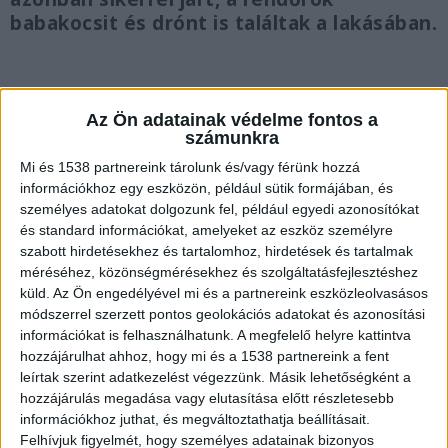
babakocsit és drónt is találtak a lakásában.
Az Ön adatainak védelme fontos a
Rajtakapták feszegetés közben
számunkra
Mi és 1538 partnereink tárolunk és/vagy férünk hozzá
A Budapesti Rendőr-főkapitányság 14. Kerületi
információkhoz egy eszközön, például sütik formájában, és
Rendőrkapitánysága lopás bűntett és más
személyes adatokat dolgozunk fel, például egyedi azonosítókat
és standard információkat, amelyeket az eszköz személyre
bűncselekmények gyanúja miatt folytat eljárást
szabott hirdetésekhez és tartalomhoz, hirdetések és tartalmak
egy 43 éves férfival szemben, aki a gyanú szerint
méréséhez, közönségmérésekhez és szolgáltatásfejlesztéshez
a napokban lopási szándékkal próbált meg
küld.
Az Ön engedélyével mi és a partnereink eszközleolvasásos
módszerrel szerzett pontos geolokációs adatokat és azonosítási
bejutni egy zuglói lakópark egyik lépcsőházába,
információkat is felhasználhatunk. A megfelelő helyre kattintva
ám az ajtó feszegetése közben rajtakapták, ezért
hozzájárulhat ahhoz, hogy mi és a 1538 partnereink a fent
leírtak szerint adatkezelést végezzünk. Másik lehetőségként a
üres kézzel menekült el onnan.
A Kékvillogó.hu
hozzájárulás megadása vagy elutasítása előtt részletesebb
legfrissebb híreit ide kattintva éred el!
információkhoz juthat, és megváltoztathatja beállításait.
Felhívjuk figyelmét, hogy személyes adatainak bizonyos