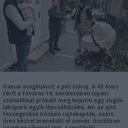
Hamar megbukott a piti tolvaj. A 43 éves
férfi a főváros 14. kerületében lopási
szándékkal próbált meg bejutni egy zuglói
lakópark egyik lépcsőházába, ám az ajtó
feszegetése közben rajtakapták, ezért
üres kézzel menekült el onnan. Korábban
azonban sikerrel járt, a rendőrök