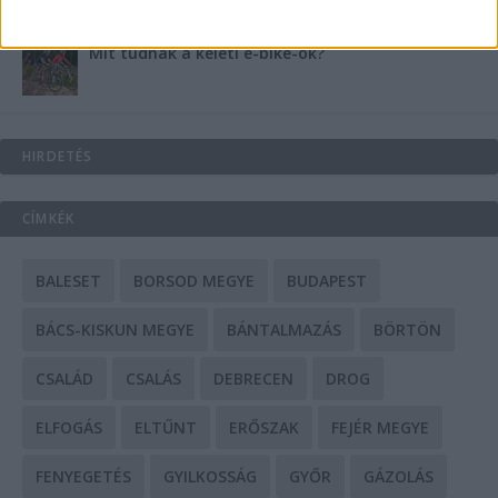
Mit tudnak a keleti e-bike-ok?
HIRDETÉS
CÍMKÉK
BALESET
BORSOD MEGYE
BUDAPEST
BÁCS-KISKUN MEGYE
BÁNTALMAZÁS
BÖRTÖN
CSALÁD
CSALÁS
DEBRECEN
DROG
ELFOGÁS
ELTŰNT
ERŐSZAK
FEJÉR MEGYE
FENYEGETÉS
GYILKOSSÁG
GYŐR
GÁZOLÁS