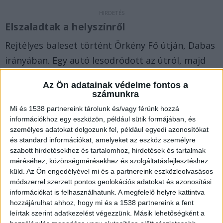
Elszaladtak a helyszínről
Rejtélyes baleset történt Örkény Fő útján, Dabas
irányában. Egy autó lesodródott az útról, majd
két kerítésnek is nekiütközött és felborult. Az
Az Ön adatainak védelme fontos a
autóban utazók az ütközés után kiszálltak és
számunkra
elfutottak a közeli erdős területen.
A
Mi és 1538 partnereink tárolunk és/vagy férünk hozzá
Kékvillogó.hu legfrissebb híreit ide kattintva éred
információkhoz egy eszközön, például sütik formájában, és
személyes adatokat dolgozunk fel, például egyedi azonosítókat
el.
és standard információkat, amelyeket az eszköz személyre
szabott hirdetésekhez és tartalomhoz, hirdetések és tartalmak
méréséhez, közönségmérésekhez és szolgáltatásfejlesztéshez
küld.
Az Ön engedélyével mi és a partnereink eszközleolvasásos
módszerrel szerzett pontos geolokációs adatokat és azonosítási
információkat is felhasználhatunk. A megfelelő helyre kattintva
hozzájárulhat ahhoz, hogy mi és a 1538 partnereink a fent
leírtak szerint adatkezelést végezzünk. Másik lehetőségként a