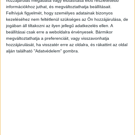
hozzájárulás megadása vagy elutasítása előtt részletesebb
információkhoz juthat, és megváltoztathatja beállításait.
Felhívjuk figyelmét, hogy személyes adatainak bizonyos
kezeléséhez nem feltétlenül szükséges az Ön hozzájárulása, de
jogában áll tiltakozni az ilyen jellegű adatkezelés ellen. A
beállításai csak erre a weboldalra érvényesek. Bármikor
megváltoztathatja a preferenciáit, vagy visszavonhatja
hozzájárulását, ha visszatér erre az oldalra, és rákattint az oldal
alján található "Adatvédelem" gombra.
Nagy erőkkel vonultak a helyszínre
A polgárőrség tagjai az értesítéstől számítva
rövid időn belül több járművel és egy kerékpáros
egységgel nagy erőkkel vonultak az 5-ös főúton
történt balesethez. A helyszínen félpályás,
később teljes útzárat biztosítottak a
helyszínelés, valamint az elszállítás idejére.