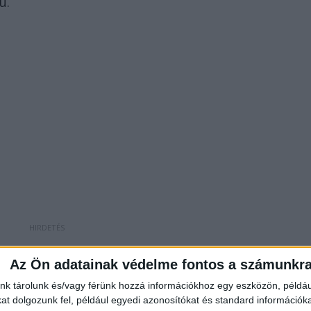
u.
Az Ön adatainak védelme fontos a számunkr
nk tárolunk és/vagy férünk hozzá információkhoz egy eszközön, példáu
onuljanak a 7. kerületbe, mert a Dohány utcai
t dolgozunk fel, például egyedi azonosítókat és standard információk