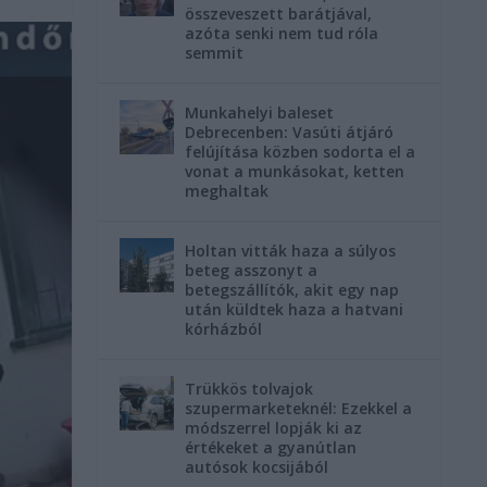
összeveszett barátjával,
azóta senki nem tud róla
semmit
Munkahelyi baleset
Debrecenben: Vasúti átjáró
felújítása közben sodorta el a
vonat a munkásokat, ketten
meghaltak
Holtan vitták haza a súlyos
beteg asszonyt a
betegszállítók, akit egy nap
után küldtek haza a hatvani
kórházból
Trükkös tolvajok
szupermarketeknél: Ezekkel a
módszerrel lopják ki az
értékeket a gyanútlan
autósok kocsijából