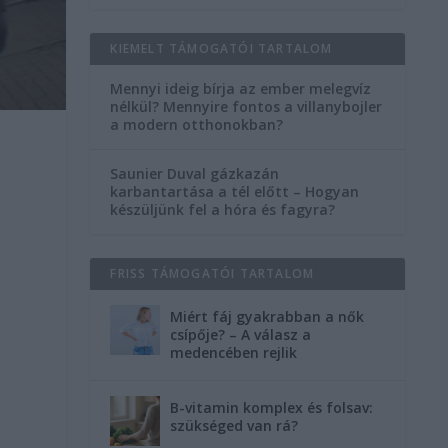
KIEMELT TÁMOGATÓI TARTALOM
Mennyi ideig bírja az ember melegvíz
nélkül? Mennyire fontos a villanybojler
a modern otthonokban?
Saunier Duval gázkazán
karbantartása a tél előtt – Hogyan
készüljünk fel a hóra és fagyra?
FRISS TÁMOGATÓI TARTALOM
Miért fáj gyakrabban a nők
csípője? – A válasz a
medencében rejlik
n
B-vitamin komplex és folsav:
szükséged van rá?