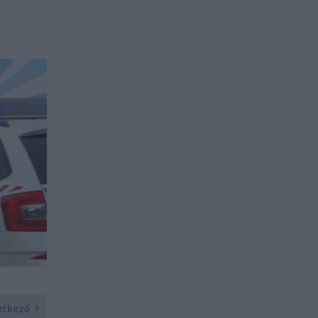
etkező