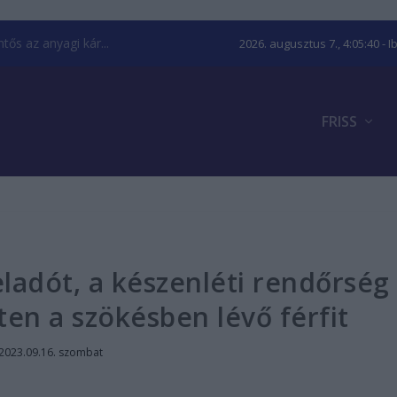
ős az anyagi kár...
2026. augusztus 7., 4:05:40
- I
FRISS
ladót, a készenléti rendőrség
en a szökésben lévő férfit
2023.09.16. szombat