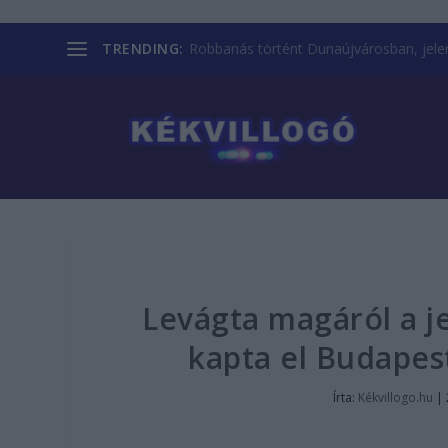
TRENDING:
Robbanás történt Dunaújvárosban, jelent
Levágta magáról a je
kapta el Budapest
Írta:
Kékvillogo.hu
|