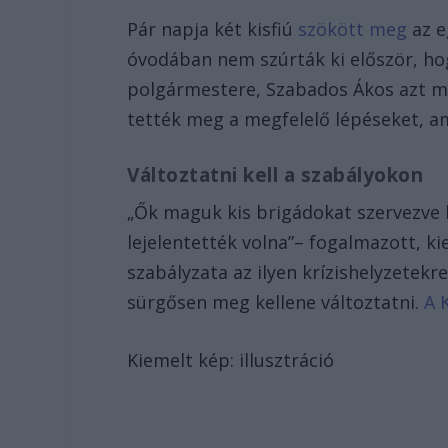
Pár napja két kisfiú
szökött meg
az e
óvodában nem szúrták ki először, hogy
polgármestere, Szabados Ákos azt m
tették meg a megfelelő lépéseket, ami
Változtatni kell a szabályokon
„Ők maguk kis brigádokat szervezve 
lejelentették volna”– fogalmazott, ki
szabályzata az ilyen krízishelyzetekr
sürgősen meg kellene változtatni.
A 
Kiemelt kép: illusztráció