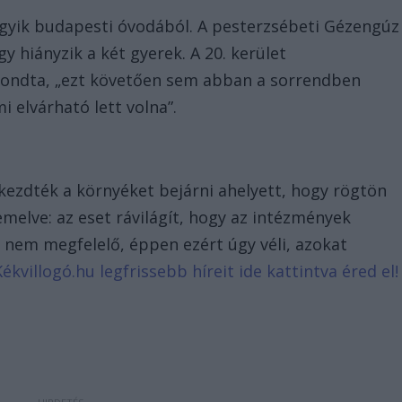
gyik budapesti óvodából. A pesterzsébeti Gézengúz
 hiányzik a két gyerek. A 20. kerület
ondta, „ezt követően sem abban a sorrendben
 elvárható lett volna”.
kezdték a környéket bejárni ahelyett, hogy rögtön
emelve: az eset rávilágít, hogy az intézmények
e nem megfelelő, éppen ezért úgy véli, azokat
Kékvillogó.hu legfrissebb híreit ide kattintva éred el!