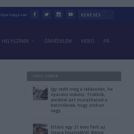
bolya napja van
HELYSZÍNEK
ÖNVÉDELEM
VIDEO
PR
FRISS CIKKEK
Így védd meg a lakásodat, ha
nyaralni indulsz: Trükkök,
amikkel azt mutathatod a
betörőknek, hogy otthon
vagy
Eltűnt egy 21 éves férfi az
Ozora Fesztiválról, Bence