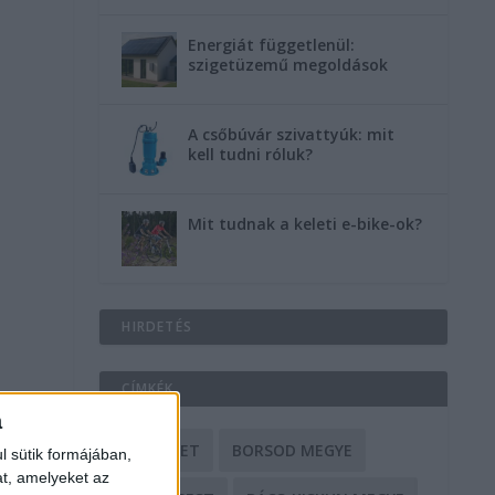
Energiát függetlenül:
szigetüzemű megoldások
A csőbúvár szivattyúk: mit
kell tudni róluk?
Mit tudnak a keleti e-bike-ok?
HIRDETÉS
CÍMKÉK
a
BALESET
BORSOD MEGYE
l sütik formájában,
at, amelyeket az