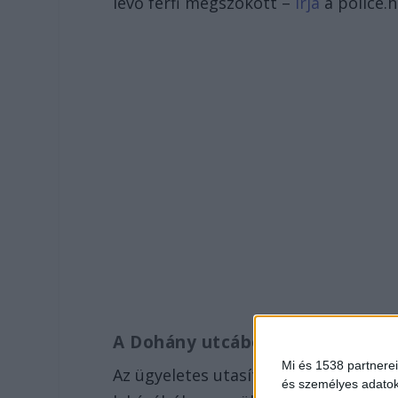
lévő férfi megszökött –
írja
a police.h
A Dohány utcából lépett meg
Mi és 1538 partnerei
Az ügyeletes utasította őket, hogy v
és személyes adatoka