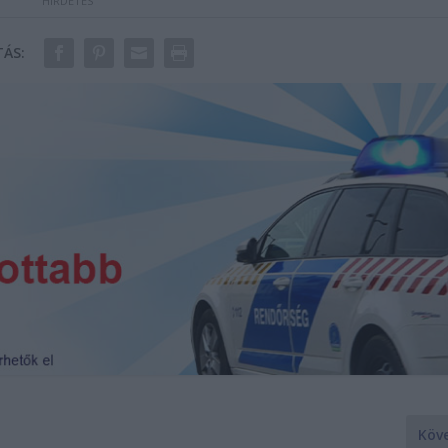
ÁS:
Köv