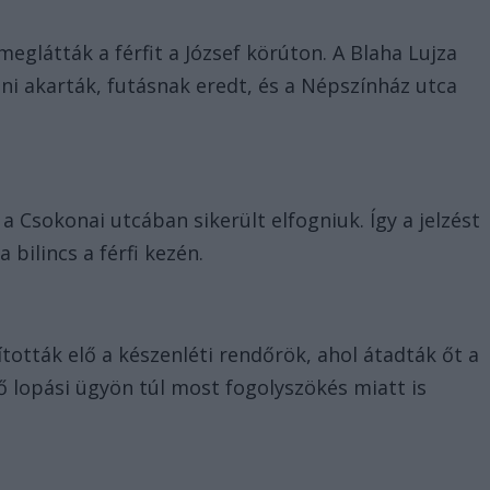
eglátták a férfit a József körúton. A Blaha Lujza
tni akarták, futásnak eredt, és a Népszínház utca
a Csokonai utcában sikerült elfogniuk. Így a jelzést
 bilincs a férfi kezén.
ították elő a készenléti rendőrök, ahol átadták őt a
ő lopási ügyön túl most fogolyszökés miatt is