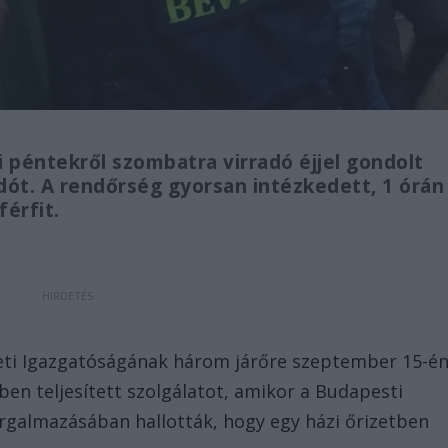
ki péntekről szombatra virradó éjjel gondolt
adót. A rendőrség gyorsan intézkedett, 1 órán
férfit.
zeti Igazgatóságának három járőre szeptember 15-é
ben teljesített szolgálatot, amikor a Budapesti
rgalmazásában hallották, hogy egy házi őrizetben