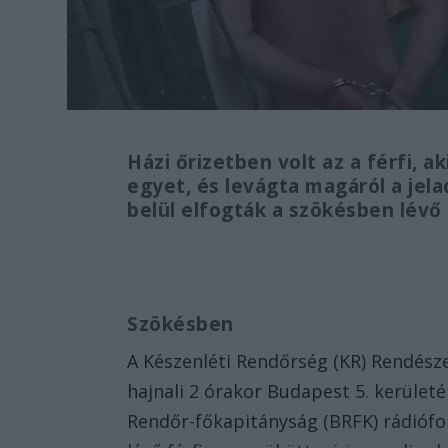
Házi őrizetben volt az a férfi, a
egyet, és levágta magáról a jel
belül elfogták a szökésben lévő 
Szökésben
A Készenléti Rendőrség (KR) Rendés
hajnali 2 órakor Budapest 5. kerületé
Rendőr-főkapitányság (BRFK) rádiófo