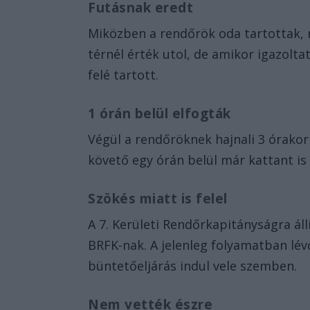
Futásnak eredt
Miközben a rendőrök oda tartottak, m
térnél érték utol, de amikor igazolta
felé tartott.
1 órán belül elfogták
Végül a rendőröknek hajnali 3 órakor 
követő egy órán belül már kattant is a
Szökés miatt is felel
A 7. Kerületi Rendőrkapitányságra áll
BRFK-nak. A jelenleg folyamatban lév
büntetőeljárás indul vele szemben.
Nem vették észre