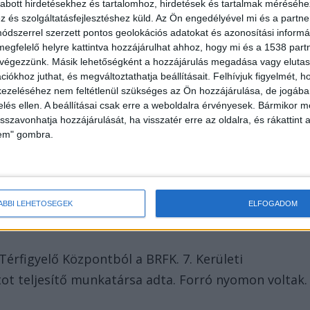
– amit levágott magáról – a BRFK járőrei az Alsó
abott hirdetésekhez és tartalomhoz, hirdetések és tartalmak méréséhe
és szolgáltatásfejlesztéshez küld.
Az Ön engedélyével mi és a partne
7 éves férfi annak környékén lehet.
A Kékvillogó.hu
dszerrel szerzett pontos geolokációs adatokat és azonosítási informác
l!
megfelelő helyre kattintva hozzájárulhat ahhoz, hogy mi és a 1538 partne
 végezzünk. Másik lehetőségként a hozzájárulás megadása vagy elutasí
iókhoz juthat, és megváltoztathatja beállításait.
Felhívjuk figyelmét, 
ezeléséhez nem feltétlenül szükséges az Ön hozzájárulása, de jogában 
zelés ellen. A beállításai csak erre a weboldalra érvényesek. Bármikor m
isszavonhatja hozzájárulását, ha visszatér erre az oldalra, és rákattint a
lem" gombra.
gadott címre mentek, miközben a rádióban újabb
 ruházata, és az is, hogy a térfigyelő kamerák
an van.
ÁBBI LEHETŐSÉGEK
ELFOGADOM
 Térfigyelő Központból a BRFK. 7. Kerületi
ot teljesítő munkatársa adta. Forró nyomon voltak.