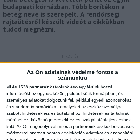
budapesti kórházban. Több borítékon a
beteg neve is szerepelt. A rendőrségi
rajtaütésről készült videót a cikkükban
tudod megnézni.
Üres borítékok
Az Ön adatainak védelme fontos a
A nyomozók 2021. szeptember 8-án csaptak le
számunkra
két főorvosra budapesti rendelőjükben, ahol az
Mi és 1538 partnereink tárolunk és/vagy férünk hozzá
információkhoz egy eszközön, például sütik formájában, és
íróasztal fiókjaiban, közel 200 olyan üres
személyes adatokat dolgozunk fel, például egyedi azonosítókat
borítékot találtak, amelyekben a gyanú szerint a
és standard információkat, amelyeket az eszköz személyre
páciensek a hálapénzt adták át.
A Kékvillogó.hu
szabott hirdetésekhez és tartalomhoz, hirdetések és tartalmak
méréséhez, közönségmérésekhez és szolgáltatásfejlesztéshez
legfrissebb híreit ide kattintva éred el!
küld.
Az Ön engedélyével mi és a partnereink eszközleolvasásos
módszerrel szerzett pontos geolokációs adatokat és azonosítási
információkat is felhasználhatunk. A megfelelő helyre kattintva