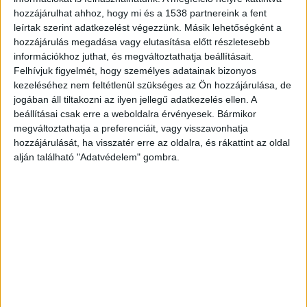
hozzájárulhat ahhoz, hogy mi és a 1538 partnereink a fent
leírtak szerint adatkezelést végezzünk. Másik lehetőségként a
hozzájárulás megadása vagy elutasítása előtt részletesebb
információkhoz juthat, és megváltoztathatja beállításait.
Felhívjuk figyelmét, hogy személyes adatainak bizonyos
kezeléséhez nem feltétlenül szükséges az Ön hozzájárulása, de
jogában áll tiltakozni az ilyen jellegű adatkezelés ellen. A
beállításai csak erre a weboldalra érvényesek. Bármikor
megváltoztathatja a preferenciáit, vagy visszavonhatja
hozzájárulását, ha visszatér erre az oldalra, és rákattint az oldal
alján található "Adatvédelem" gombra.
Szabadlábon védekeznek
A két orvosnőt és az asszisztenst a rendőrök
elfogták és előállították, akiket összesen 14
rendbeli vesztegetés elfogadása bűntett