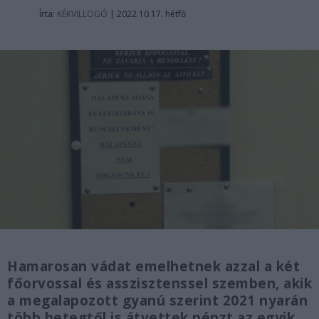
Írta:
KÉKVILLOGÓ
|
2022.10.17. hétfő
Hamarosan vádat emelhetnek azzal a két
főorvossal és asszisztenssel szemben, akik
a megalapozott gyanú szerint 2021 nyarán
több betegtől is átvettek pénzt az egyik