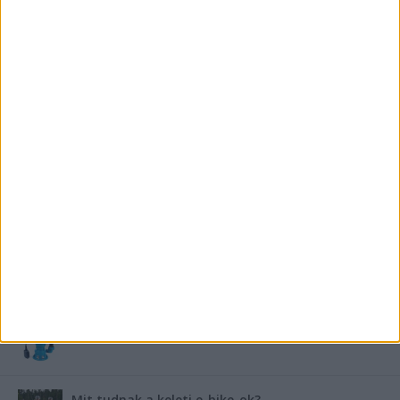
Hogyan készüljünk fel a hóra és fagyra?
FRISS TÁMOGATÓI TARTALOM
Miért fáj gyakrabban a nők csípője? – A válasz a
medencében rejlik
B-vitamin komplex és folsav: szükséged van rá?
Energiát függetlenül: szigetüzemű megoldások
A csőbúvár szivattyúk: mit kell tudni róluk?
Mit tudnak a keleti e-bike-ok?