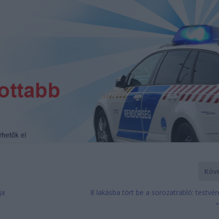
Köv
ja
8 lakásba tört be a sorozatrabló: testvér