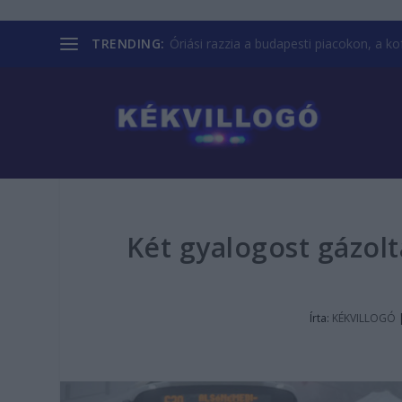
TRENDING:
Óriási razzia a budapesti piacokon, a kofá
Két gyalogost gázolt
Írta:
KÉKVILLOGÓ