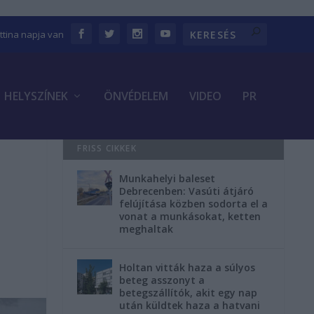
ettina napja van
HELYSZÍNEK
ÖNVÉDELEM
VIDEO
PR
FRISS CIKKEK
Munkahelyi baleset
Debrecenben: Vasúti átjáró
felújítása közben sodorta el a
vonat a munkásokat, ketten
meghaltak
Holtan vitták haza a súlyos
beteg asszonyt a
betegszállítók, akit egy nap
után küldtek haza a hatvani