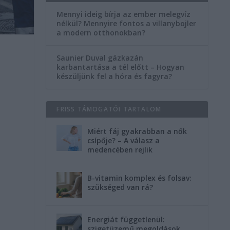
Mennyi ideig bírja az ember melegvíz
nélkül? Mennyire fontos a villanybojler
a modern otthonokban?
Saunier Duval gázkazán
karbantartása a tél előtt – Hogyan
készüljünk fel a hóra és fagyra?
FRISS TÁMOGATÓI TARTALOM
Miért fáj gyakrabban a nők
csípője? – A válasz a
medencében rejlik
B-vitamin komplex és folsav:
szükséged van rá?
Energiát függetlenül:
szigetüzemű megoldások