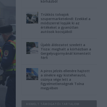
kórházból
Trükkös tolvajok
szupermarketeknél: Ezekkel a
módszerrel lopják ki az
értékeket a gyanútlan
autósok kocsijából
Újabb áldozatot szedett a
Tisza: meghalt a kórházban a
Gergelyugornyánál kimentett
férfi
A piros jelzés ellenére hajtott
a sínekre egy kisteherautó,
csúnya vége lett a
figyelmetlenségnek Tolna
megyében
KIEMELT TÁMOGATÓI TARTALOM