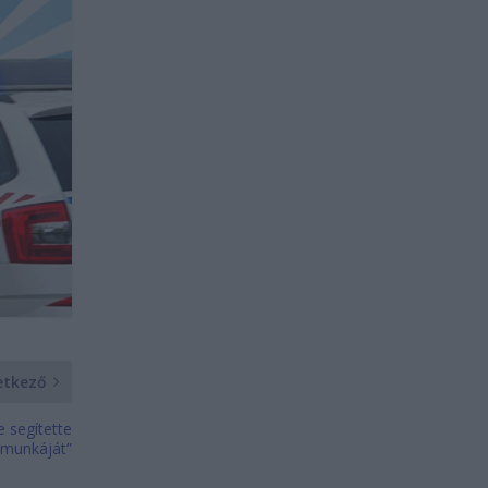
etkező
e segítette
„munkáját”