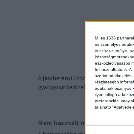
Mi és 1538 partnerei
és személyes adatoka
eszköz személyre sz
közönségmérésekhez 
eszközleolvasásos mó
felhasználhatunk. A 
szerint adatkezelést
A Jászberényi úton fél 7-kor egy betegs
részletesebb informác
gyalogosátkelőhelyen ment át.
adatainak bizonyos k
ilyen jellegű adatke
preferenciáit, vagy v
található "Adatvéde
Nem használt megkülönböztető 
A betegszállító megkülönböztető han