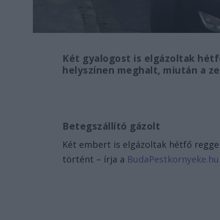
Két gyalogost is elgázoltak hét
helyszínen meghalt, miután a ze
Betegszállító gázolt
Két embert is elgázoltak hétfő regge
történt – írja a
BudaPestkornyeke.hu