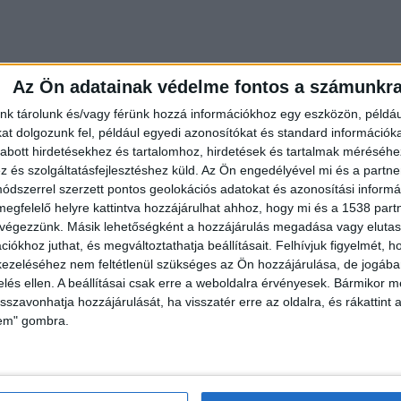
Az Ön adatainak védelme fontos a számunkr
nk tárolunk és/vagy férünk hozzá információkhoz egy eszközön, példáu
t dolgozunk fel, például egyedi azonosítókat és standard információk
abott hirdetésekhez és tartalomhoz, hirdetések és tartalmak méréséhe
és szolgáltatásfejlesztéshez küld.
Az Ön engedélyével mi és a partne
dszerrel szerzett pontos geolokációs adatokat és azonosítási informác
megfelelő helyre kattintva hozzájárulhat ahhoz, hogy mi és a 1538 partne
 végezzünk. Másik lehetőségként a hozzájárulás megadása vagy elutasí
zállító ütött el egy 22 éves nőt, aki a kijelölt
iókhoz juthat, és megváltoztathatja beállításait.
Felhívjuk figyelmét, 
ezeléséhez nem feltétlenül szükséges az Ön hozzájárulása, de jogában 
zelés ellen. A beállításai csak erre a weboldalra érvényesek. Bármikor m
isszavonhatja hozzájárulását, ha visszatér erre az oldalra, és rákattint a
lem" gombra.
jelzést
g-és fényjelzést nem használt és beteget sem