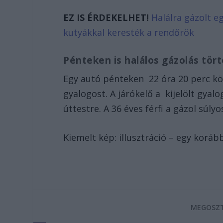
EZ IS ÉRDEKELHET!
Halálra gázolt eg
kutyákkal keresték a rendőrök
Pénteken is halálos gázolás tör
Egy autó pénteken 22 óra 20 perc kör
gyalogost. A járókelő a kijelölt gyalo
úttestre. A 36 éves férfi a gázol súl
Kiemelt kép: illusztráció – egy koráb
MEGOSZT