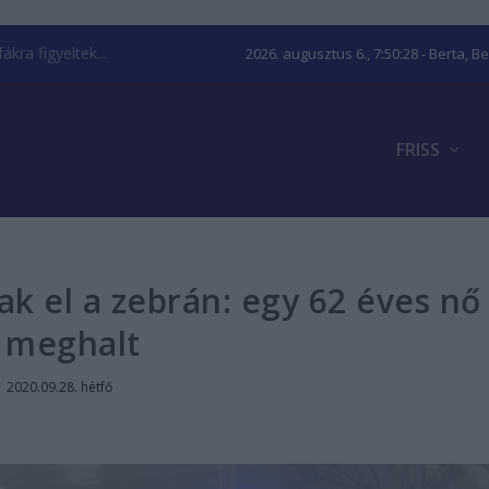
kra figyeltek...
2026. augusztus 6., 7:50:29
- Berta, B
FRISS
ak el a zebrán: egy 62 éves nő
meghalt
|
2020.09.28. hétfő