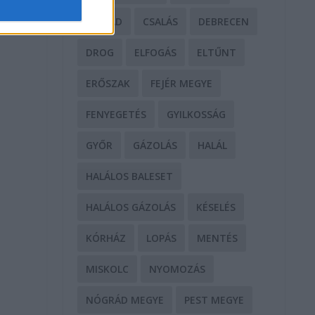
CSALÁD
CSALÁS
DEBRECEN
DROG
ELFOGÁS
ELTŰNT
ERŐSZAK
FEJÉR MEGYE
FENYEGETÉS
GYILKOSSÁG
GYŐR
GÁZOLÁS
HALÁL
HALÁLOS BALESET
HALÁLOS GÁZOLÁS
KÉSELÉS
KÓRHÁZ
LOPÁS
MENTÉS
MISKOLC
NYOMOZÁS
NÓGRÁD MEGYE
PEST MEGYE