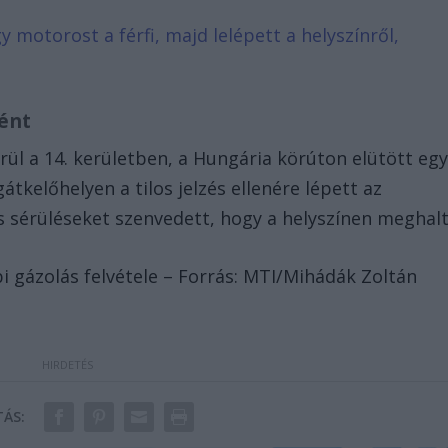
y motorost a férfi, majd lelépett a helyszínről,
tént
ül a 14. kerületben, a Hungária körúton elütött eg
gátkelőhelyen a tilos jelzés ellenére lépett az
yos sérüléseket szenvedett, hogy a helyszínen meghalt
bi gázolás felvétele – Forrás: MTI/Mihádák Zoltán
ÁS: