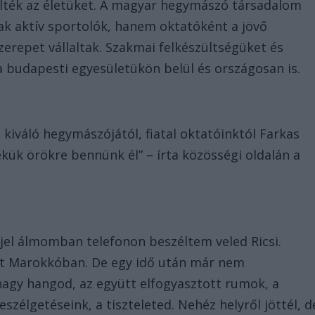
 élték az életüket. A magyar hegymászó társadalom
ak aktív sportolók, hanem oktatóként a jövő
erepet vállaltak. Szakmai felkészültségüket és
 budapesti egyesületükön belül és országosan is.
t kiváló hegymászójától, fiatal oktatóinktól Farkas
kük örökre bennünk él” – írta közösségi oldalán a
.
jjel álmomban telefonon beszéltem veled Ricsi.
utat Marokkóban. De egy idő után már nem
nagy hangod, az együtt elfogyasztott rumok, a
szélgetéseink, a tiszteleted. Nehéz helyről jöttél, d