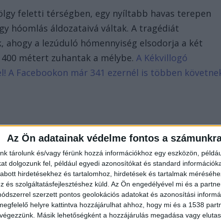
ölgy feletti térségben, egy nyíltabb havas terepen
 egy hóomlás áldozataivá váltak. A tragédiát
k, ahogy a lezúduló hómennyiség elsodorja a két
l 400 métert zuhantak a mélybe.
A Kékvillogó
d el! A Facebookon már 341 ezernél is többen követne
Az Ön adatainak védelme fontos a számunkr
nk tárolunk és/vagy férünk hozzá információkhoz egy eszközön, példáu
t dolgozunk fel, például egyedi azonosítókat és standard információk
abott hirdetésekhez és tartalomhoz, hirdetések és tartalmak méréséhe
és szolgáltatásfejlesztéshez küld.
Az Ön engedélyével mi és a partne
dszerrel szerzett pontos geolokációs adatokat és azonosítási informác
megfelelő helyre kattintva hozzájárulhat ahhoz, hogy mi és a 1538 partne
 végezzünk. Másik lehetőségként a hozzájárulás megadása vagy elutasí