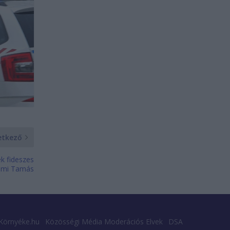
etkező
ek fideszes
yomi Tamás
Környéke.hu
Közösségi Média Moderációs Elvek
DSA