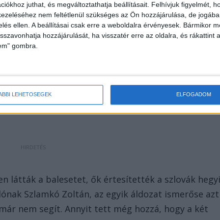
iókhoz juthat, és megváltoztathatja beállításait.
Felhívjuk figyelmét, 
ezeléséhez nem feltétlenül szükséges az Ön hozzájárulása, de jogában 
zelés ellen. A beállításai csak erre a weboldalra érvényesek. Bármikor m
isszavonhatja hozzájárulását, ha visszatér erre az oldalra, és rákattint a
lem" gombra.
envedett, hogy nem lehetett rajta segíteni. A
tők, próbálták újraéleszteni, de ez nem sikerült.
ÁBBI LEHETŐSÉGEK
ELFOGADOM
 látták a balesetet, ők értesítették a szlovák hegy
dónak Szlamkó Zoltán, az egyik áldozat ismerőse azt
már nem segít. Annyit tett még hozzá, hogy a két