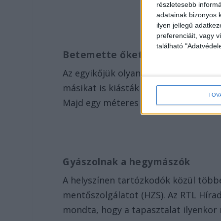
részletesebb informác
adatainak bizonyos k
ilyen jellegű adatke
preferenciáit, vagy v
található "Adatvéde
Betemette őket a hó
Az egyikőjük olyan súlyos sérülést sz
másikat is kiásták a szlovák helyimen
TOV
Majd egy méteres hó volt rajtuk.
Gyászolnak a hegymászók
A helyszínen tartózkodók közül többen
mentőszolgálatot (HZS). Az RTL Híra
mondta, hogy a tapasztalat ilyenkor 