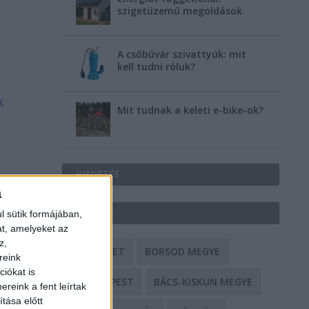
szigetüzemű megoldások
A csőbúvár szivattyúk: mit
kell tudni róluk?
k
Mit tudnak a keleti e-bike-ok?
HIRDETÉS
a
CÍMKÉK
l sütik formájában,
at, amelyeket az
z,
BALESET
BORSOD MEGYE
reink
iókat is
BUDAPEST
BÁCS-KISKUN MEGYE
reink a fent leírtak
tása előtt