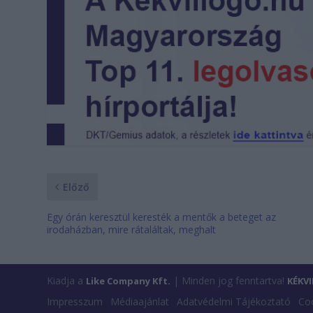
Előző
Egy órán keresztül keresték a mentők a beteget az
irodaházban, mire rátaláltak, meghalt
Kiadja a
| Minden jog fenntartva!
Like Company Kft.
KÉKV
Impresszum
Médiaajánlat
Adatvédelmi Tájékoztató
Coo